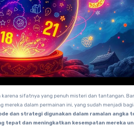
g mereka dalam permainan ini, yang sudah menjadi bagi
de dan strategi digunakan dalam ramalan angka t
ng tepat dan meningkatkan kesempatan mereka un