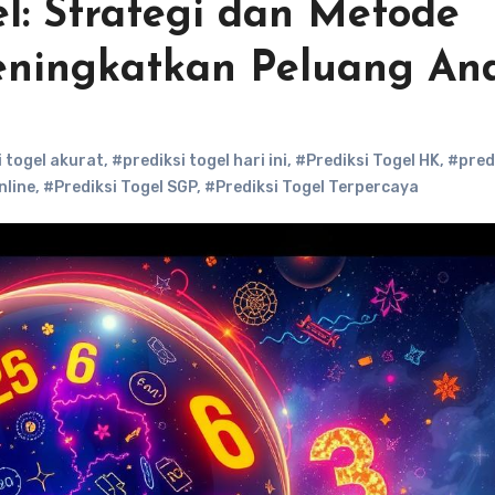
: Strategi dan Metode
eningkatkan Peluang An
i togel akurat
,
#prediksi togel hari ini
,
#Prediksi Togel HK
,
#pred
nline
,
#Prediksi Togel SGP
,
#Prediksi Togel Terpercaya