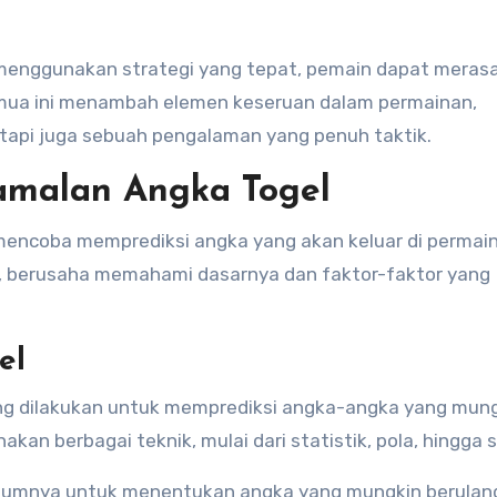
enggunakan strategi yang tepat, pemain dapat merasa
mua ini menambah elemen keseruan dalam permainan,
tapi juga sebuah pengalaman yang penuh taktik.
amalan Angka Togel
mencoba memprediksi angka yang akan keluar di permai
ni, berusaha memahami dasarnya dan faktor-faktor yang
el
ang dilakukan untuk memprediksi angka-angka yang mun
an berbagai teknik, mulai dari statistik, pola, hingga sp
ebelumnya untuk menentukan angka yang mungkin berulan