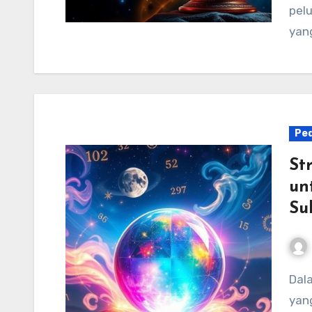
pel
yang
Ped
St
un
Su
Dalam dunia perjudian, terutama togel 2D, prediksi
yan