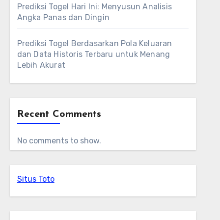
Prediksi Togel Hari Ini: Menyusun Analisis
Angka Panas dan Dingin
Prediksi Togel Berdasarkan Pola Keluaran
dan Data Historis Terbaru untuk Menang
Lebih Akurat
Recent Comments
No comments to show.
Situs Toto