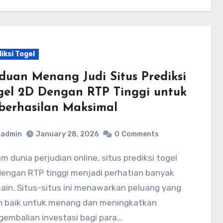
iksi Togel
duan Menang Judi Situs Prediksi
gel 2D Dengan RTP Tinggi untuk
berhasilan Maksimal
admin
January 28, 2026
0
Comments
dengan RTP tinggi menjadi perhatian banyak
ain. Situs-situs ini menawarkan peluang yang
ih baik untuk menang dan meningkatkan
gembalian investasi bagi para…