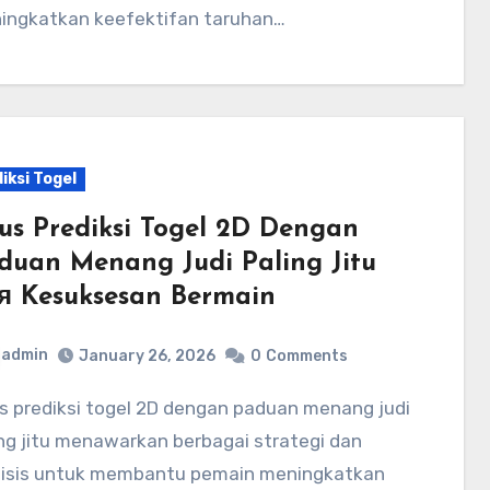
ingkatkan keefektifan taruhan…
iksi Togel
tus Prediksi Togel 2D Dengan
duan Menang Judi Paling Jitu
я Kesuksesan Bermain
admin
January 26, 2026
0
Comments
ng jitu menawarkan berbagai strategi dan
lisis untuk membantu pemain meningkatkan