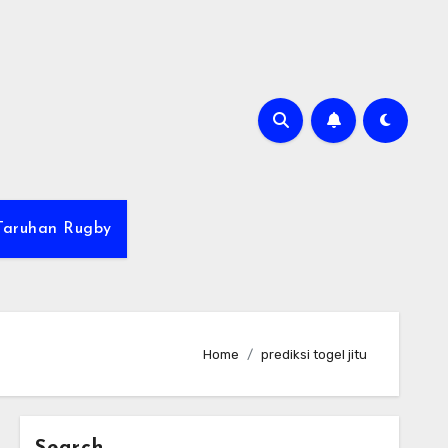
Taruhan Rugby
Home
prediksi togel jitu