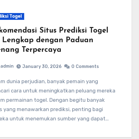
iksi Togel
komendasi Situs Prediksi Togel
 Lengkap dengan Paduan
nang Terpercaya
admin
January 30, 2026
0
Comments
cari cara untuk meningkatkan peluang mereka
am permainan togel. Dengan begitu banyak
s yang menawarkan prediksi, penting bagi
eka untuk menemukan sumber yang dapat…