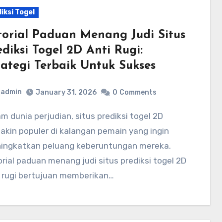
iksi Togel
torial Paduan Menang Judi Situs
ediksi Togel 2D Anti Rugi:
rategi Terbaik Untuk Sukses
admin
January 31, 2026
0
Comments
kin populer di kalangan pemain yang ingin
ingkatkan peluang keberuntungan mereka.
rial paduan menang judi situs prediksi togel 2D
i rugi bertujuan memberikan…