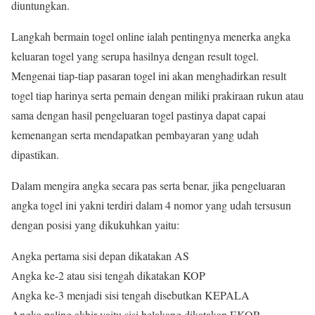
diuntungkan.
Langkah bermain togel online ialah pentingnya menerka angka
keluaran togel yang serupa hasilnya dengan result togel.
Mengenai tiap-tiap pasaran togel ini akan menghadirkan result
togel tiap harinya serta pemain dengan miliki prakiraan rukun atau
sama dengan hasil pengeluaran togel pastinya dapat capai
kemenangan serta mendapatkan pembayaran yang udah
dipastikan.
Dalam mengira angka secara pas serta benar, jika pengeluaran
angka togel ini yakni terdiri dalam 4 nomor yang udah tersusun
dengan posisi yang dikukuhkan yaitu:
Angka pertama sisi depan dikatakan AS
Angka ke-2 atau sisi tengah dikatakan KOP
Angka ke-3 menjadi sisi tengah disebutkan KEPALA
Angka paling akhir yaitu sisi belakang dikatakan EKOR