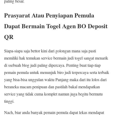
paling besar.
Prasyarat Atau Penyiapan Pemula
Dapat Bermain Togel Agen BO Deposit
QR
Siapa-siapa saja bettor kini dari golongan mana saja pasti
memiliki hak temukan service bermain judi togel sangat menarik
di ssebuah blog judi paling dipercaya. Penting buat tiap-tiap
pemain pemula untuk menunjuk biro judi terpercaya serta terbaik
yang bisa-bisa unggulan waktu Panjang maka dari itu lolos dari
beraneka macam penipuan dan pastilah bakal mendapatkan
service yang tidak cuma komplet namun juga begitu bermutu
tinggi.
Nach, biar anda banyak pemain pemula dapat lekas mendapat