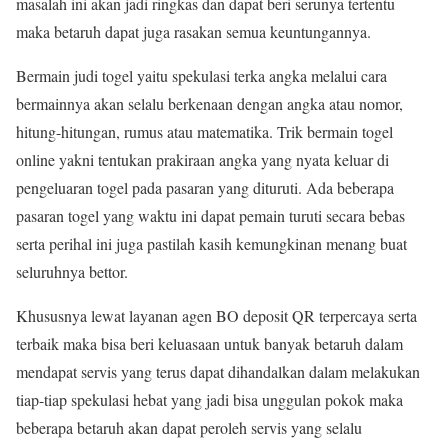
masalah ini akan jadi ringkas dan dapat beri serunya tertentu
maka betaruh dapat juga rasakan semua keuntungannya.
Bermain judi togel yaitu spekulasi terka angka melalui cara
bermainnya akan selalu berkenaan dengan angka atau nomor,
hitung-hitungan, rumus atau matematika. Trik bermain togel
online yakni tentukan prakiraan angka yang nyata keluar di
pengeluaran togel pada pasaran yang dituruti. Ada beberapa
pasaran togel yang waktu ini dapat pemain turuti secara bebas
serta perihal ini juga pastilah kasih kemungkinan menang buat
seluruhnya bettor.
Khususnya lewat layanan agen BO deposit QR terpercaya serta
terbaik maka bisa beri keluasaan untuk banyak betaruh dalam
mendapat servis yang terus dapat dihandalkan dalam melakukan
tiap-tiap spekulasi hebat yang jadi bisa unggulan pokok maka
beberapa betaruh akan dapat peroleh servis yang selalu