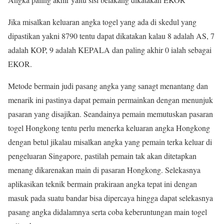
Jika misalkan keluaran angka togel yang ada di skedul yang
dipastikan yakni 8790 tentu dapat dikatakan kalau 8 adalah AS, 7
adalah KOP, 9 adalah KEPALA dan paling akhir 0 ialah sebagai
EKOR.
Metode bermain judi pasang angka yang sanagt menantang dan
menarik ini pastinya dapat pemain permainkan dengan menunjuk
pasaran yang disajikan. Seandainya pemain memutuskan pasaran
togel Hongkong tentu perlu menerka keluaran angka Hongkong
dengan betul jikalau misalkan angka yang pemain terka keluar di
pengeluaran Singapore, pastilah pemain tak akan ditetapkan
menang dikarenakan main di pasaran Hongkong. Selekasnya
aplikasikan teknik bermain prakiraan angka tepat ini dengan
masuk pada suatu bandar bisa dipercaya hingga dapat selekasnya
pasang angka didalamnya serta coba keberuntungan main togel