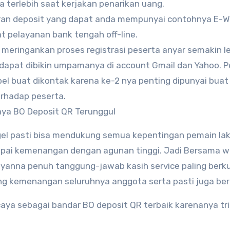
 terlebih saat kerjakan penarikan uang.
ran deposit yang dapat anda mempunyai contohnya E-W
at pelayanan bank tengah off-line.
 meringankan proses registrasi peserta anyar semakin l
 dapat dibikin umpamanya di account Gmail dan Yahoo. 
pel buat dikontak karena ke-2 nya penting dipunyai buat
erhadap peserta.
aya BO Deposit QR Terunggul
gel pasti bisa mendukung semua kepentingan pemain la
apai kemenangan dengan agunan tinggi. Jadi Bersama w
ayanna penuh tanggung-jawab kasih service paling berku
ng kemenangan seluruhnya anggota serta pasti juga ber
caya sebagai bandar BO deposit QR terbaik karenanya tr