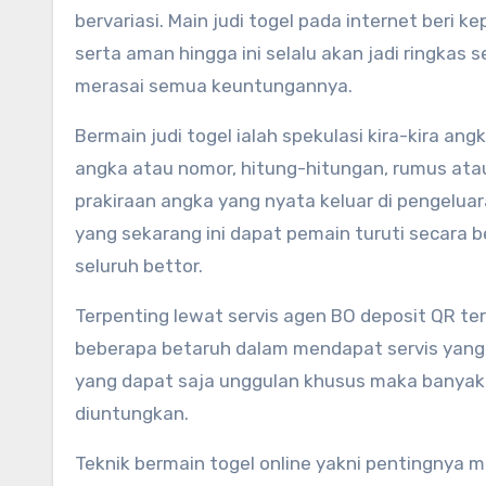
bervariasi. Main judi togel pada internet beri
serta aman hingga ini selalu akan jadi ringkas
merasai semua keuntungannya.
Bermain judi togel ialah spekulasi kira-kira a
angka atau nomor, hitung-hitungan, rumus atau
prakiraan angka yang nyata keluar di pengeluar
yang sekarang ini dapat pemain turuti secara b
seluruh bettor.
Terpenting lewat servis agen BO deposit QR te
beberapa betaruh dalam mendapat servis yang 
yang dapat saja unggulan khusus maka banyak 
diuntungkan.
Teknik bermain togel online yakni pentingnya 