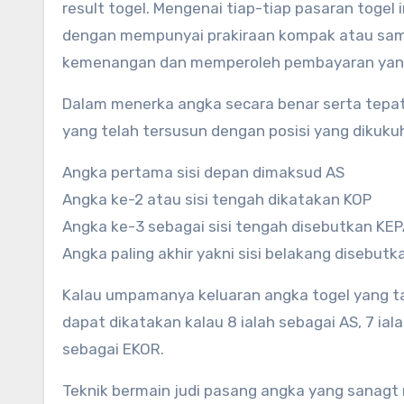
result togel. Mengenai tiap-tiap pasaran togel 
dengan mempunyai prakiraan kompak atau sama
kemenangan dan memperoleh pembayaran yang 
Dalam menerka angka secara benar serta tepat, 
yang telah tersusun dengan posisi yang dikuku
Angka pertama sisi depan dimaksud AS
Angka ke-2 atau sisi tengah dikatakan KOP
Angka ke-3 sebagai sisi tengah disebutkan KE
Angka paling akhir yakni sisi belakang disebut
Kalau umpamanya keluaran angka togel yang t
dapat dikatakan kalau 8 ialah sebagai AS, 7 ial
sebagai EKOR.
Teknik bermain judi pasang angka yang sanagt