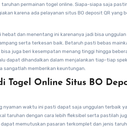
 taruhan permainan togel online. Siapa-siapa saja pasti
akan karena ada pelayanan situs BO deposit QR yang b
 hebat dan menentang ini karenanya jadi bisa unggulan t
gampang serta terkesan baik. Betaruh pasti bebas maink
as bisa juga beri kesempatan menang tinggi hingga beber
lu dapat dihandalkan dalam menjalankan tiap-tiap spek
a sangatlah memberikan keuntungan.
 Togel Online Situs BO Depo
g nyaman waktu ini pasti dapat saja unggulan terbaik y
 taruhan dengan cara lebih fleksibel serta pastilah jug
 dapat memutuskan pasaran terkomplet dan jenis taru