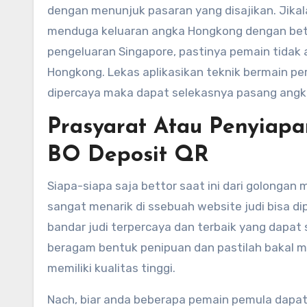
dengan menunjuk pasaran yang disajikan. Jika
menduga keluaran angka Hongkong dengan betu
pengeluaran Singapore, pastinya pemain tidak
Hongkong. Lekas aplikasikan teknik bermain pe
dipercaya maka dapat selekasnya pasang angka
Prasyarat Atau Penyiap
BO Deposit QR
Siapa-siapa saja bettor saat ini dari golongan 
sangat menarik di ssebuah website judi bisa 
bandar judi terpercaya dan terbaik yang dapat 
beragam bentuk penipuan dan pastilah bakal 
memiliki kualitas tinggi.
Nach, biar anda beberapa pemain pemula dapat 