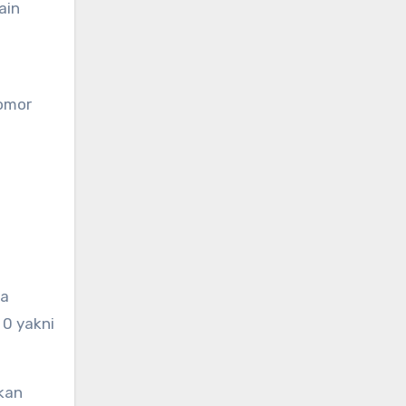
ain
nomor
ya
 0 yakni
kan