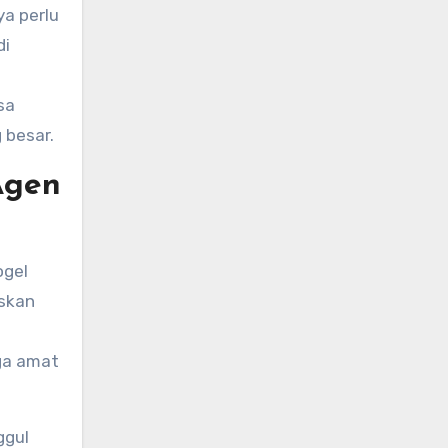
a perlu
di
sa
 besar.
Agen
ogel
uskan
ga amat
ggul