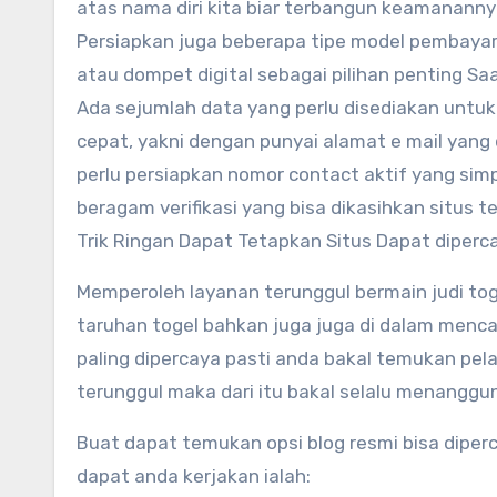
atas nama diri kita biar terbangun keamanannya
Persiapkan juga beberapa tipe model pembaya
atau dompet digital sebagai pilihan penting Sa
Ada sejumlah data yang perlu disediakan untuk
cepat, yakni dengan punyai alamat e mail yang
perlu persiapkan nomor contact aktif yang sim
beragam verifikasi yang bisa dikasihkan situs t
Trik Ringan Dapat Tetapkan Situs Dapat diperc
Memperoleh layanan terunggul bermain judi to
taruhan togel bahkan juga juga di dalam menc
paling dipercaya pasti anda bakal temukan pel
terunggul maka dari itu bakal selalu menanggu
Buat dapat temukan opsi blog resmi bisa diper
dapat anda kerjakan ialah: