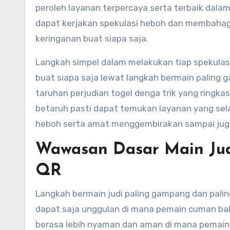
peroleh layanan terpercaya serta terbaik dalam
dapat kerjakan spekulasi heboh dan membahagi
keringanan buat siapa saja.
Langkah simpel dalam melakukan tiap spekulasi
buat siapa saja lewat langkah bermain paling 
taruhan perjudian togel denga trik yang ringk
betaruh pasti dapat temukan layanan yang sela
heboh serta amat menggembirakan sampai jug
Wawasan Dasar Main Judi
QR
Langkah bermain judi paling gampang dan palin
dapat saja unggulan di mana pemain cuman bakal
berasa lebih nyaman dan aman di mana pemain