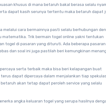
 kepuasan khusus di mana betaruh bakal berasa selalu ny
 serta dapat kasih serunya tertentu maka betaruh dapat 
ngka melalui cara bermainnya pasti selalu berhubungan de
 matematika. Trik bermain togel online yakni tentukan
an togel di pasaran yang dituruti. Ada beberapa pasaran
ebas dan soal ini juga pastilah beri kemungkinan menan
rpercaya serta terbaik maka bisa beri kelapangan buat
terus dapat dipercaya dalam menjalankan tiap spekulas
betaruh akan tetap dapat peroleh service yang selalu
menerka angka keluaran togel yang serupa hasilnya deng