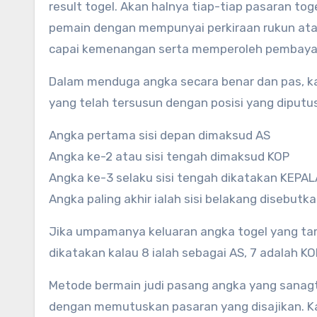
result togel. Akan halnya tiap-tiap pasaran tog
pemain dengan mempunyai perkiraan rukun atau
capai kemenangan serta memperoleh pembayar
Dalam menduga angka secara benar dan pas, kal
yang telah tersusun dengan posisi yang diputu
Angka pertama sisi depan dimaksud AS
Angka ke-2 atau sisi tengah dimaksud KOP
Angka ke-3 selaku sisi tengah dikatakan KEPAL
Angka paling akhir ialah sisi belakang disebutk
Jika umpamanya keluaran angka togel yang tam
dikatakan kalau 8 ialah sebagai AS, 7 adalah KO
Metode bermain judi pasang angka yang sanagt
dengan memutuskan pasaran yang disajikan. K