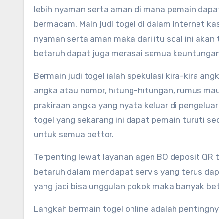
lebih nyaman serta aman di mana pemain dapa
bermacam. Main judi togel di dalam internet k
nyaman serta aman maka dari itu soal ini akan 
betaruh dapat juga merasai semua keuntunga
Bermain judi togel ialah spekulasi kira-kira a
angka atau nomor, hitung-hitungan, rumus mau
prakiraan angka yang nyata keluar di pengelua
togel yang sekarang ini dapat pemain turuti s
untuk semua bettor.
Terpenting lewat layanan agen BO deposit QR 
betaruh dalam mendapat servis yang terus dap
yang jadi bisa unggulan pokok maka banyak bet
Langkah bermain togel online adalah pentingny