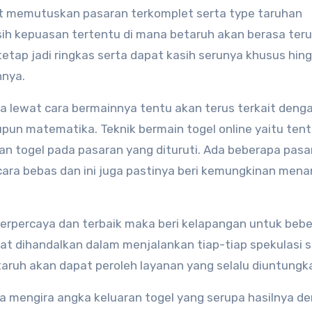
t memutuskan pasaran terkomplet serta type taruhan
asih kepuasan tertentu di mana betaruh akan berasa ter
tetap jadi ringkas serta dapat kasih serunya khusus hin
nnya.
ngka lewat cara bermainnya tentu akan terus terkait deng
pun matematika. Teknik bermain togel online yaitu ten
ran togel pada pasaran yang dituruti. Ada beberapa pasa
ecara bebas dan ini juga pastinya beri kemungkinan men
terpercaya dan terbaik maka beri kelapangan untuk beb
at dihandalkan dalam menjalankan tiap-tiap spekulasi s
aruh akan dapat peroleh layanan yang selalu diuntungk
a mengira angka keluaran togel yang serupa hasilnya d