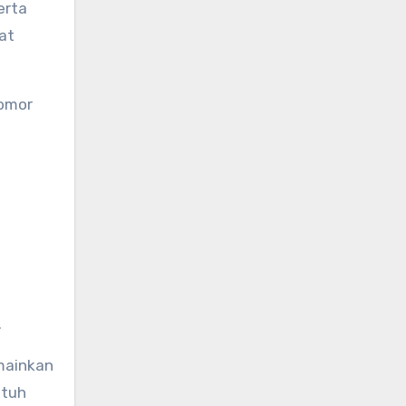
erta
at
nomor
.
mainkan
utuh