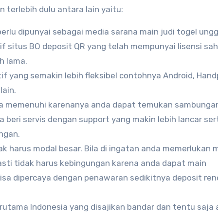
 terlebih dulu antara lain yaitu:
perlu dipunyai sebagai media sarana main judi togel ung
f situs BO deposit QR yang telah mempunyai lisensi sah
h lama.
tif yang semakin lebih fleksibel contohnya Android, Han
lain.
ecara memenuhi karenanya anda dapat temukan sambunga
a beri servis dengan support yang makin lebih lancar ser
ngan.
ak harus modal besar. Bila di ingatan anda memerlukan 
pasti tidak harus kebingungan karena anda dapat main
isa dipercaya dengan penawaran sedikitnya deposit re
erutama Indonesia yang disajikan bandar dan tentu saja 