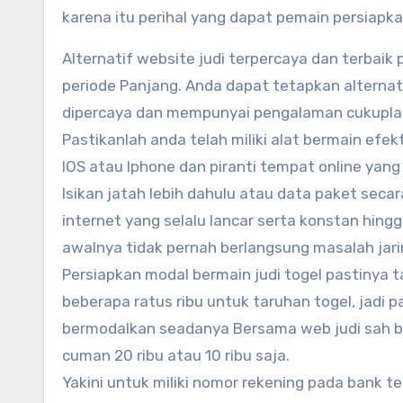
karena itu perihal yang dapat pemain persiapkan
Alternatif website judi terpercaya dan terbaik 
periode Panjang. Anda dapat tetapkan alternati
dipercaya dan mempunyai pengalaman cukupla
Pastikanlah anda telah miliki alat bermain efek
IOS atau Iphone dan piranti tempat online yang 
Isikan jatah lebih dahulu atau data paket s
internet yang selalu lancar serta konstan hingg
awalnya tidak pernah berlangsung masalah jari
Persiapkan modal bermain judi togel pastinya t
beberapa ratus ribu untuk taruhan togel, jadi 
bermodalkan seadanya Bersama web judi sah b
cuman 20 ribu atau 10 ribu saja.
Yakini untuk miliki nomor rekening pada bank t