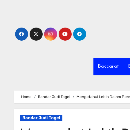
Skip
to
content
Baccarat
Home
Bandar Judi Togel
Mengetahui Lebih Dalam Perma
Bandar Judi Togel