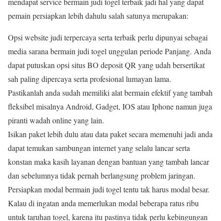
mendapat service bermain judi togel terbaik jadi hal yang dapat
pemain persiapkan lebih dahulu salah satunya merupakan:
Opsi website judi terpercaya serta terbaik perlu dipunyai sebagai
media sarana bermain judi togel unggulan periode Panjang. Anda
dapat putuskan opsi situs BO deposit QR yang udah bersertikat
sah paling dipercaya serta profesional lumayan lama.
Pastikanlah anda sudah memiliki alat bermain efektif yang tambah
fleksibel misalnya Android, Gadget, IOS atau Iphone namun juga
piranti wadah online yang lain.
Isikan paket lebih dulu atau data paket secara memenuhi jadi anda
dapat temukan sambungan internet yang selalu lancar serta
konstan maka kasih layanan dengan bantuan yang tambah lancar
dan sebelumnya tidak pernah berlangsung problem jaringan.
Persiapkan modal bermain judi togel tentu tak harus modal besar.
Kalau di ingatan anda memerlukan modal beberapa ratus ribu
untuk taruhan togel, karena itu pastinya tidak perlu kebingungan