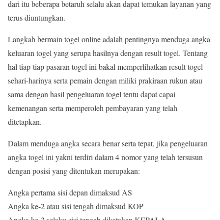
dari itu beberapa betaruh selalu akan dapat temukan layanan yang
terus diuntungkan.
Langkah bermain togel online adalah pentingnya menduga angka
keluaran togel yang serupa hasilnya dengan result togel. Tentang
hal tiap-tiap pasaran togel ini bakal memperlihatkan result togel
sehari-harinya serta pemain dengan miliki prakiraan rukun atau
sama dengan hasil pengeluaran togel tentu dapat capai
kemenangan serta memperoleh pembayaran yang telah
ditetapkan.
Dalam menduga angka secara benar serta tepat, jika pengeluaran
angka togel ini yakni terdiri dalam 4 nomor yang telah tersusun
dengan posisi yang ditentukan merupakan:
Angka pertama sisi depan dimaksud AS
Angka ke-2 atau sisi tengah dimaksud KOP
Angka ke-3 selaku sisi tengah dikatakan KEPALA