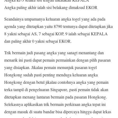
Angka paling akhir ialah sisi belakang dimaksud EKOR
Seandainya umpamanya keluaran angka togel yang ada pada
agenda yang ditetapkan yaitu 8790 tentunya dapat ditetapkan jika
8 yakni sebagai AS, 7 sebagai KOP, 9 ialah sebagai KEPALA
dan paling akhir 0 yakni sebagai EKOR.
Trik bermain judi pasang angka yang sanagt menantang dan
menarik ini pasti dapat pemain permainkan dengan pilih pasaran
yang disiapkan. Jikalau pemain menunjuk pasaran togel
Hongkong sudah pasti penting menduga keluaran angka
Hongkong dengan betul jikalau contohnya angka yang pemain
terka tampil di pengeluaran Singapore, pasti pemain tidak akan
ditetapkan menang lantaran bermain pada pasaran Hongkong.
Selekasnya aplikasikan trik bermain perkiraan angka tepat ini
dengan masuk di suatu bandar bisa dipercaya hingga dapat lekas