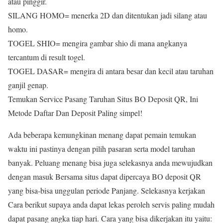
atau pinggir.
SILANG HOMO= menerka 2D dan ditentukan jadi silang atau
homo.
TOGEL SHIO= mengira gambar shio di mana angkanya
tercantum di result togel.
TOGEL DASAR= mengira di antara besar dan kecil atau taruhan
ganjil genap.
Temukan Service Pasang Taruhan Situs BO Deposit QR, Ini
Metode Daftar Dan Deposit Paling simpel!
Ada beberapa kemungkinan menang dapat pemain temukan
waktu ini pastinya dengan pilih pasaran serta model taruhan
banyak. Peluang menang bisa juga selekasnya anda mewujudkan
dengan masuk Bersama situs dapat dipercaya BO deposit QR
yang bisa-bisa unggulan periode Panjang. Selekasnya kerjakan
Cara berikut supaya anda dapat lekas peroleh servis paling mudah
dapat pasang angka tiap hari. Cara yang bisa dikerjakan itu yaitu: