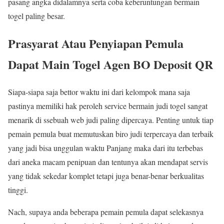
pasang angka didalamnya serta coba keberuntungan bermain
togel paling besar.
Prasyarat Atau Penyiapan Pemula
Dapat Main Togel Agen BO Deposit QR
Siapa-siapa saja bettor waktu ini dari kelompok mana saja
pastinya memiliki hak peroleh service bermain judi togel sangat
menarik di ssebuah web judi paling dipercaya. Penting untuk tiap
pemain pemula buat memutuskan biro judi terpercaya dan terbaik
yang jadi bisa unggulan waktu Panjang maka dari itu terbebas
dari aneka macam penipuan dan tentunya akan mendapat servis
yang tidak sekedar komplet tetapi juga benar-benar berkualitas
tinggi.
Nach, supaya anda beberapa pemain pemula dapat selekasnya