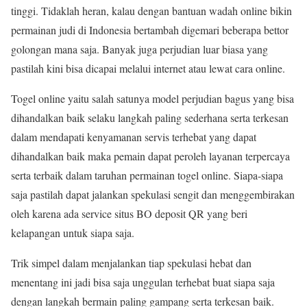
tinggi. Tidaklah heran, kalau dengan bantuan wadah online bikin
permainan judi di Indonesia bertambah digemari beberapa bettor
golongan mana saja. Banyak juga perjudian luar biasa yang
pastilah kini bisa dicapai melalui internet atau lewat cara online.
Togel online yaitu salah satunya model perjudian bagus yang bisa
dihandalkan baik selaku langkah paling sederhana serta terkesan
dalam mendapati kenyamanan servis terhebat yang dapat
dihandalkan baik maka pemain dapat peroleh layanan terpercaya
serta terbaik dalam taruhan permainan togel online. Siapa-siapa
saja pastilah dapat jalankan spekulasi sengit dan menggembirakan
oleh karena ada service situs BO deposit QR yang beri
kelapangan untuk siapa saja.
Trik simpel dalam menjalankan tiap spekulasi hebat dan
menentang ini jadi bisa saja unggulan terhebat buat siapa saja
dengan langkah bermain paling gampang serta terkesan baik.