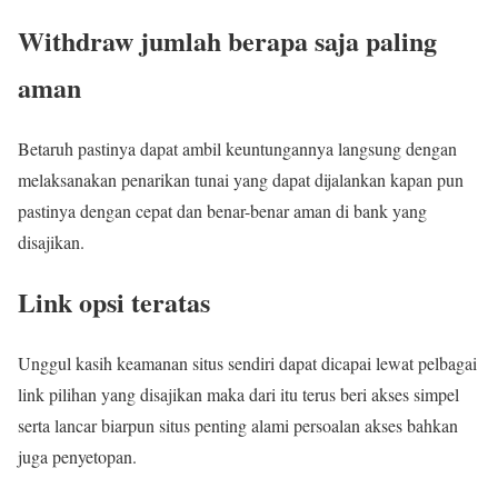
Withdraw jumlah berapa saja paling
aman
Betaruh pastinya dapat ambil keuntungannya langsung dengan
melaksanakan penarikan tunai yang dapat dijalankan kapan pun
pastinya dengan cepat dan benar-benar aman di bank yang
disajikan.
Link opsi teratas
Unggul kasih keamanan situs sendiri dapat dicapai lewat pelbagai
link pilihan yang disajikan maka dari itu terus beri akses simpel
serta lancar biarpun situs penting alami persoalan akses bahkan
juga penyetopan.