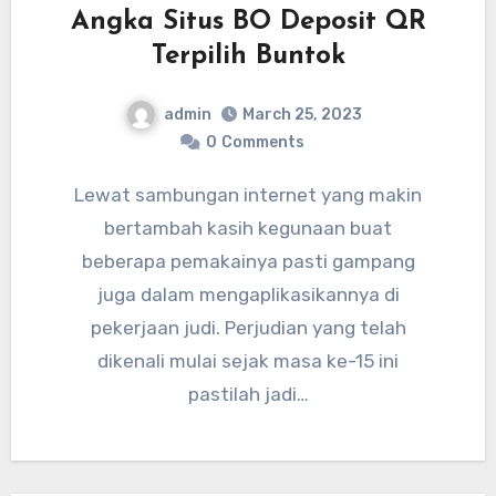
Angka Situs BO Deposit QR
Terpilih Buntok
admin
March 25, 2023
0
Comments
Lewat sambungan internet yang makin
bertambah kasih kegunaan buat
beberapa pemakainya pasti gampang
juga dalam mengaplikasikannya di
pekerjaan judi. Perjudian yang telah
dikenali mulai sejak masa ke-15 ini
pastilah jadi…