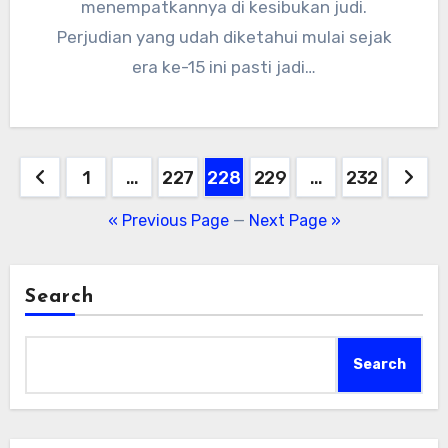
menempatkannya di kesibukan judi.
Perjudian yang udah diketahui mulai sejak
era ke-15 ini pasti jadi…
Posts
1
…
227
228
229
…
232
pagination
« Previous Page
—
Next Page »
Search
Search