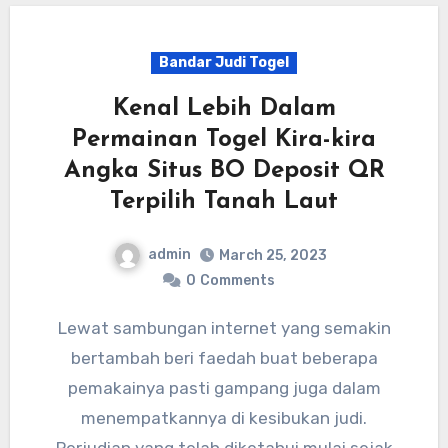
Bandar Judi Togel
Kenal Lebih Dalam
Permainan Togel Kira-kira
Angka Situs BO Deposit QR
Terpilih Tanah Laut
admin
March 25, 2023
0
Comments
Lewat sambungan internet yang semakin
bertambah beri faedah buat beberapa
pemakainya pasti gampang juga dalam
menempatkannya di kesibukan judi.
Perjudian yang telah diketahui mulai sejak