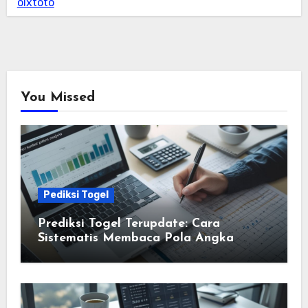
olxtoto
You Missed
Pediksi Togel
Prediksi Togel Terupdate: Cara
Sistematis Membaca Pola Angka