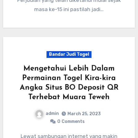
masa ke-15 ini pastilah jadi…
Bandar Judi Togel
Mengetahui Lebih Dalam
Permainan Togel Kira-kira
Angka Situs BO Deposit QR
Terhebat Muara Teweh
admin
March 25, 2023
0
Comments
Lewat sambungan internet yang makin