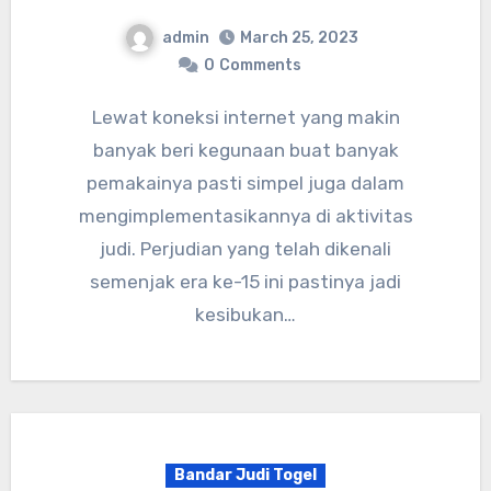
admin
March 25, 2023
0
Comments
Lewat koneksi internet yang makin
banyak beri kegunaan buat banyak
pemakainya pasti simpel juga dalam
mengimplementasikannya di aktivitas
judi. Perjudian yang telah dikenali
semenjak era ke-15 ini pastinya jadi
kesibukan…
Bandar Judi Togel