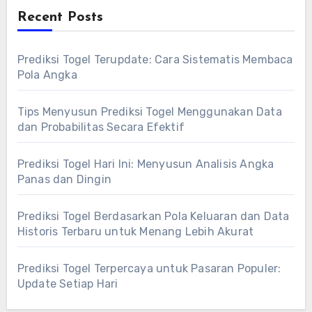
Recent Posts
Prediksi Togel Terupdate: Cara Sistematis Membaca
Pola Angka
Tips Menyusun Prediksi Togel Menggunakan Data
dan Probabilitas Secara Efektif
Prediksi Togel Hari Ini: Menyusun Analisis Angka
Panas dan Dingin
Prediksi Togel Berdasarkan Pola Keluaran dan Data
Historis Terbaru untuk Menang Lebih Akurat
Prediksi Togel Terpercaya untuk Pasaran Populer:
Update Setiap Hari