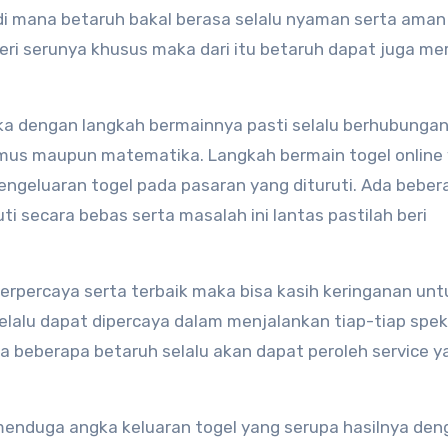
k di mana betaruh bakal berasa selalu nyaman serta aman
t beri serunya khusus maka dari itu betaruh dapat juga me
ngka dengan langkah bermainnya pasti selalu berhubunga
mus maupun matematika. Langkah bermain togel online 
engeluaran togel pada pasaran yang dituruti. Ada beber
i secara bebas serta masalah ini lantas pastilah beri
rpercaya serta terbaik maka bisa kasih keringanan unt
lalu dapat dipercaya dalam menjalankan tiap-tiap spek
a beberapa betaruh selalu akan dapat peroleh service y
 menduga angka keluaran togel yang serupa hasilnya den