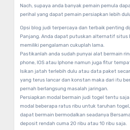
Nach, supaya anda banyak pemain pemula dapat 
perihal yang dapat pemain persiapkan lebih du
Opsi blog judi terpercaya dan terbaik penting 
Panjang. Anda dapat putuskan alternatif situs
memiliki pengalaman cukuplah lama.
Pastikanlah anda sudah punyai alat bermain rin
phone, IOS atau Iphone namun juga fitur tempat 
Isikan jatah terlebih dulu atau data paket sec
yang terus lancar dan konstan maka dari itu ber
pernah berlangsung masalah jaringan.
Persiapkan modal bermain judi togel tentu saja
modal beberapa ratus ribu untuk taruhan togel
dapat bermain bermodalkan seadanya Bersama 
deposit rendah cuma 20 ribu atau 10 ribu saja.