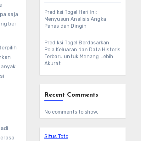
a
Prediksi Togel Hari Ini:
apa saja
Menyusun Analisis Angka
ng beri
Panas dan Dingin
Prediksi Togel Berdasarkan
erpilih
Pola Keluaran dan Data Historis
Terbaru untuk Menang Lebih
inkan
Akurat
banyak
si
Recent Comments
No comments to show.
jadi
Situs Toto
berasa