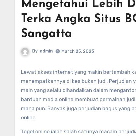
Mengetahui Lebih D
Terka Angka Situs B
Sangatta
By
admin
March 25, 2023
Lewat akses internet yang makin bertambah kasih fungsi buat banyak pemakainya pastinya ringan juga dalam
menempatkannya di kesibukan judi. Perjudian yang
main yang selalu dihandalkan dalam mengantong
bantuan media online membuat permainan judi 
mana pun. Banyak juga perjudian bagus yang pas
online.
Togel online ialah salah satunya macam perjudia