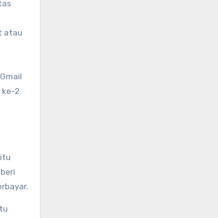
tas
t atau
 Gmail
 ke-2
itu
beri
erbayar.
tu