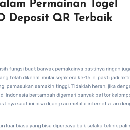
alam Permainan Togel
O Deposit QR Terbaik
 telah dikenali mulai sejak era ke-15 ini pasti jadi akti
i pemasukan semakin tinggi. Tidaklah heran, jika deng
di Indonesia bertambah digemari banyak bettor kelomp
tinya saat ini bisa dijangkau melalui internet atau de
n luar biasa yang bisa dipercaya baik selaku teknik pali