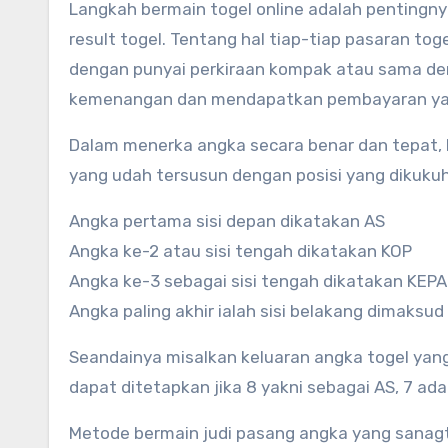
Langkah bermain togel online adalah pentingn
result togel. Tentang hal tiap-tiap pasaran tog
dengan punyai perkiraan kompak atau sama den
kemenangan dan mendapatkan pembayaran yan
Dalam menerka angka secara benar dan tepat, k
yang udah tersusun dengan posisi yang dikukuh
Angka pertama sisi depan dikatakan AS
Angka ke-2 atau sisi tengah dikatakan KOP
Angka ke-3 sebagai sisi tengah dikatakan KEP
Angka paling akhir ialah sisi belakang dimaksu
Seandainya misalkan keluaran angka togel ya
dapat ditetapkan jika 8 yakni sebagai AS, 7 ada
Metode bermain judi pasang angka yang sanag