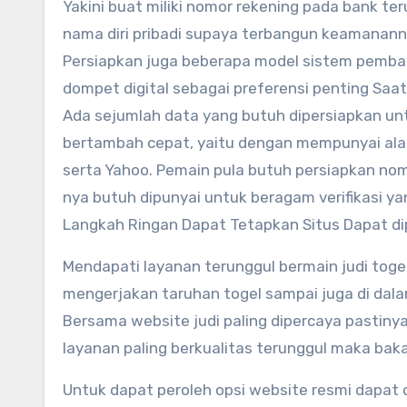
Yakini buat miliki nomor rekening pada bank te
nama diri pribadi supaya terbangun keamanann
Persiapkan juga beberapa model sistem pembay
dompet digital sebagai preferensi penting Saat 
Ada sejumlah data yang butuh dipersiapkan unt
bertambah cepat, yaitu dengan mempunyai ala
serta Yahoo. Pemain pula butuh persiapkan nom
nya butuh dipunyai untuk beragam verifikasi yan
Langkah Ringan Dapat Tetapkan Situs Dapat di
Mendapati layanan terunggul bermain judi tog
mengerjakan taruhan togel sampai juga di dal
Bersama website judi paling dipercaya pastin
layanan paling berkualitas terunggul maka bak
Untuk dapat peroleh opsi website resmi dapat d