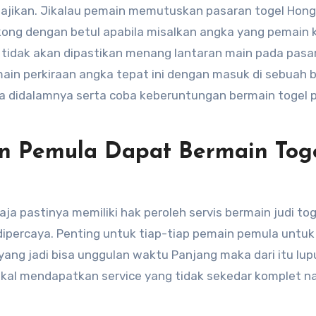
ajikan. Jikalau pemain memutuskan pasaran togel Hon
ng dengan betul apabila misalkan angka yang pemain k
 tidak akan dipastikan menang lantaran main pada pasa
ain perkiraan angka tepat ini dengan masuk di sebuah 
a didalamnya serta coba keberuntungan bermain togel p
an Pemula Dapat Bermain Tog
aja pastinya memiliki hak peroleh servis bermain judi tog
dipercaya. Penting untuk tiap-tiap pemain pemula untuk
yang jadi bisa unggulan waktu Panjang maka dari itu lupu
al mendapatkan service yang tidak sekedar komplet 