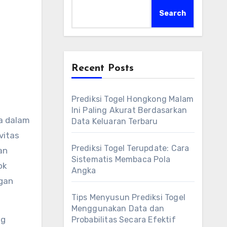
Search
Recent Posts
Prediksi Togel Hongkong Malam
Ini Paling Akurat Berdasarkan
Data Keluaran Terbaru
vitas
Prediksi Togel Terupdate: Cara
an
Sistematis Membaca Pola
ok
Angka
ngan
Tips Menyusun Prediksi Togel
Menggunakan Data dan
ng
Probabilitas Secara Efektif