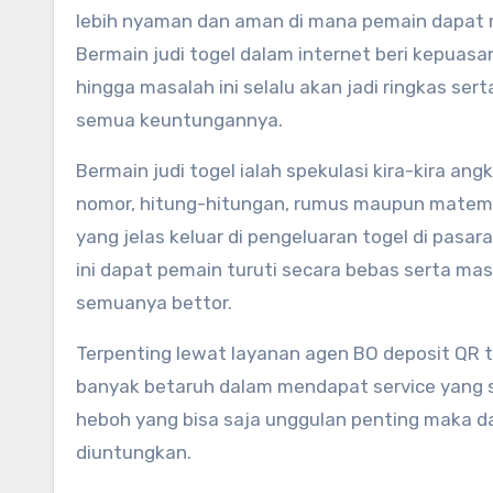
lebih nyaman dan aman di mana pemain dapat 
Bermain judi togel dalam internet beri kepuas
hingga masalah ini selalu akan jadi ringkas se
semua keuntungannya.
Bermain judi togel ialah spekulasi kira-kira a
nomor, hitung-hitungan, rumus maupun matemati
yang jelas keluar di pengeluaran togel di pasa
ini dapat pemain turuti secara bebas serta ma
semuanya bettor.
Terpenting lewat layanan agen BO deposit QR t
banyak betaruh dalam mendapat service yang s
heboh yang bisa saja unggulan penting maka da
diuntungkan.