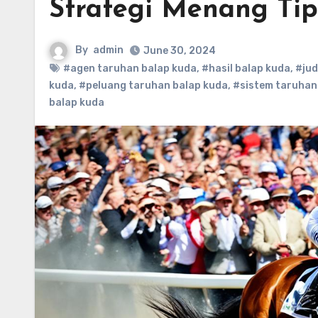
Strategi Menang Tip
By
admin
June 30, 2024
#agen taruhan balap kuda
,
#hasil balap kuda
,
#jud
kuda
,
#peluang taruhan balap kuda
,
#sistem taruhan
balap kuda