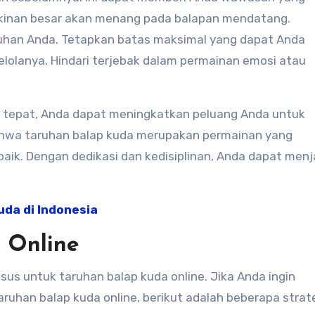
kinan besar akan menang pada balapan mendatang.
uhan Anda. Tetapkan batas maksimal yang dapat Anda
elolanya. Hindari terjebak dalam permainan emosi atau
 tepat, Anda dapat meningkatkan peluang Anda untuk
ahwa taruhan balap kuda merupakan permainan yang
ik. Dengan dedikasi dan kedisiplinan, Anda dapat menj
da di Indonesia
 Online
sus untuk taruhan balap kuda online. Jika Anda ingin
uhan balap kuda online, berikut adalah beberapa strat