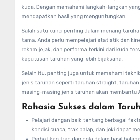
kuda. Dengan memahami langkah-langkah yang
mendapatkan hasil yang menguntungkan.
Salah satu kunci penting dalam menang taruhan
tama, Anda perlu mempelajari statistik dan kin
rekam jejak, dan performa terkini dari kuda t
keputusan taruhan yang lebih bijaksana.
Selain itu, penting juga untuk memahami tekn
jenis taruhan seperti taruhan straight, taruha
masing-masing jenis taruhan akan membantu A
Rahasia Sukses dalam Taru
Pelajari dengan baik tentang berbagai fakt
kondisi cuaca, trak balap, dan joki dapat m
Perhatikan tren dan pola dalam hasil bal