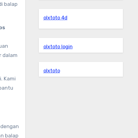
i balap
olxtoto 4d
ps
huan
olxtoto login
r dalam
olxtoto
i. Kami
bantu
i dengan
n balap