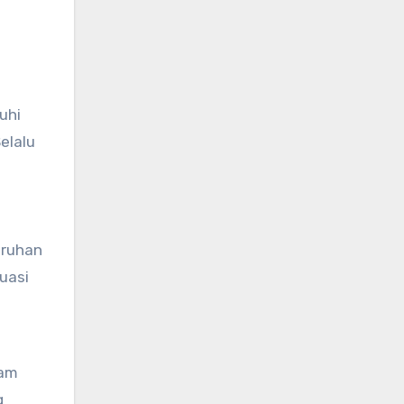
uhi
elalu
aruhan
uasi
lam
g