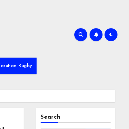
Taruhan Rugby
Search