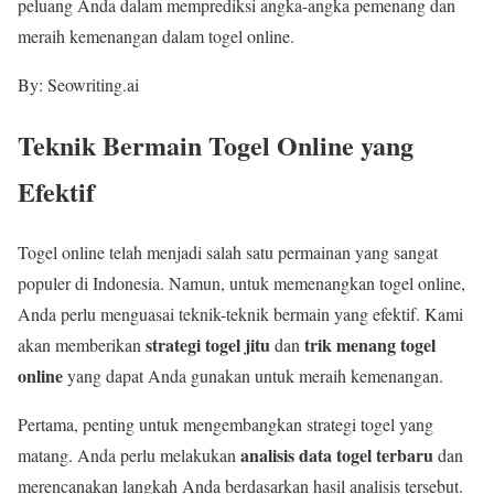
peluang Anda dalam memprediksi angka-angka pemenang dan
meraih kemenangan dalam togel online.
By: Seowriting.ai
Teknik Bermain Togel Online yang
Efektif
Togel online telah menjadi salah satu permainan yang sangat
populer di Indonesia. Namun, untuk memenangkan togel online,
Anda perlu menguasai teknik-teknik bermain yang efektif. Kami
strategi togel jitu
trik menang togel
akan memberikan
dan
online
yang dapat Anda gunakan untuk meraih kemenangan.
Pertama, penting untuk mengembangkan strategi togel yang
analisis data togel terbaru
matang. Anda perlu melakukan
dan
merencanakan langkah Anda berdasarkan hasil analisis tersebut.