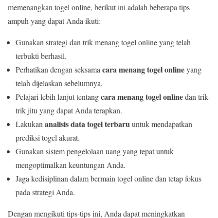
memenangkan togel online, berikut ini adalah beberapa tips
ampuh yang dapat Anda ikuti:
Gunakan strategi dan trik menang togel online yang telah
terbukti berhasil.
cara menang togel online
Perhatikan dengan seksama
yang
telah dijelaskan sebelumnya.
cara menang togel online
Pelajari lebih lanjut tentang
dan trik-
trik jitu yang dapat Anda terapkan.
analisis data togel terbaru
Lakukan
untuk mendapatkan
prediksi togel akurat.
Gunakan sistem pengelolaan uang yang tepat untuk
mengoptimalkan keuntungan Anda.
Jaga kedisiplinan dalam bermain togel online dan tetap fokus
pada strategi Anda.
Dengan mengikuti tips-tips ini, Anda dapat meningkatkan