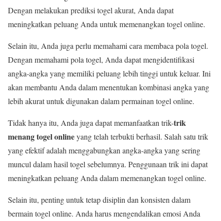
Dengan melakukan prediksi togel akurat, Anda dapat
meningkatkan peluang Anda untuk memenangkan togel online.
Selain itu, Anda juga perlu memahami cara membaca pola togel.
Dengan memahami pola togel, Anda dapat mengidentifikasi
angka-angka yang memiliki peluang lebih tinggi untuk keluar. Ini
akan membantu Anda dalam menentukan kombinasi angka yang
lebih akurat untuk digunakan dalam permainan togel online.
trik
Tidak hanya itu, Anda juga dapat memanfaatkan trik-
menang togel online
yang telah terbukti berhasil. Salah satu trik
yang efektif adalah menggabungkan angka-angka yang sering
muncul dalam hasil togel sebelumnya. Penggunaan trik ini dapat
meningkatkan peluang Anda dalam memenangkan togel online.
Selain itu, penting untuk tetap disiplin dan konsisten dalam
bermain togel online. Anda harus mengendalikan emosi Anda