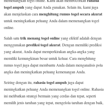
rahasia
memenangkan togel online. Kami akan membocorkan
togel ampuh
yang dapat Anda gunakan. Selain itu, kami juga
menghitung rumus togel secara akurat
akan menjelaskan cara
untuk meningkatkan peluang Anda dalam memenangkan togel
online.
trik menang togel online
Salah satu
yang efektif adalah dengan
prediksi togel akurat
menggunakan
. Dengan memiliki prediksi
yang akurat, Anda dapat memperkirakan angka-angka yang
memiliki kemungkinan besar untuk keluar. Cara menghitung
rumus togel juga dapat membantu Anda dalam menganalisis pola
angka dan meningkatkan peluang kemenangan Anda.
rahasia togel ampuh
Seiring dengan itu,
juga dapat
meningkatkan peluang Anda memenangkan togel online. Rahasia
ini melibatkan strategi bermain yang cerdas dan tepat, seperti
memilih jenis taruhan yang tepat, mengelola taruhan dengan baik,