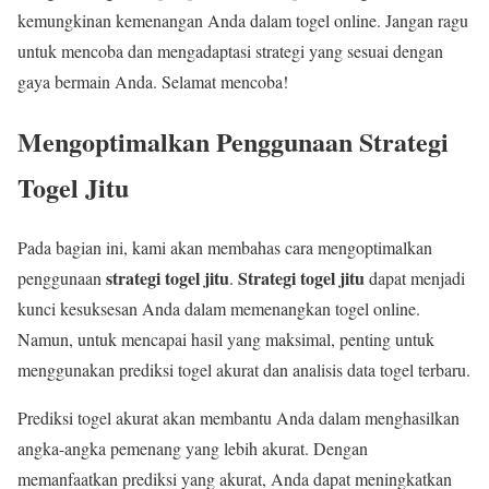
kemungkinan kemenangan Anda dalam togel online. Jangan ragu
untuk mencoba dan mengadaptasi strategi yang sesuai dengan
gaya bermain Anda. Selamat mencoba!
Mengoptimalkan Penggunaan Strategi
Togel Jitu
Pada bagian ini, kami akan membahas cara mengoptimalkan
strategi togel jitu
Strategi togel jitu
penggunaan
.
dapat menjadi
kunci kesuksesan Anda dalam memenangkan togel online.
Namun, untuk mencapai hasil yang maksimal, penting untuk
menggunakan prediksi togel akurat dan analisis data togel terbaru.
Prediksi togel akurat akan membantu Anda dalam menghasilkan
angka-angka pemenang yang lebih akurat. Dengan
memanfaatkan prediksi yang akurat, Anda dapat meningkatkan