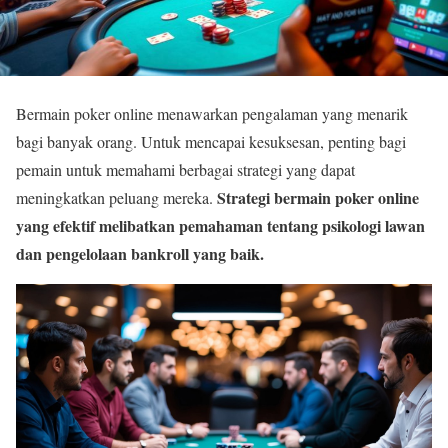
Bermain poker online menawarkan pengalaman yang menarik
bagi banyak orang. Untuk mencapai kesuksesan, penting bagi
pemain untuk memahami berbagai strategi yang dapat
Strategi bermain poker online
meningkatkan peluang mereka.
yang efektif melibatkan pemahaman tentang psikologi lawan
dan pengelolaan bankroll yang baik.