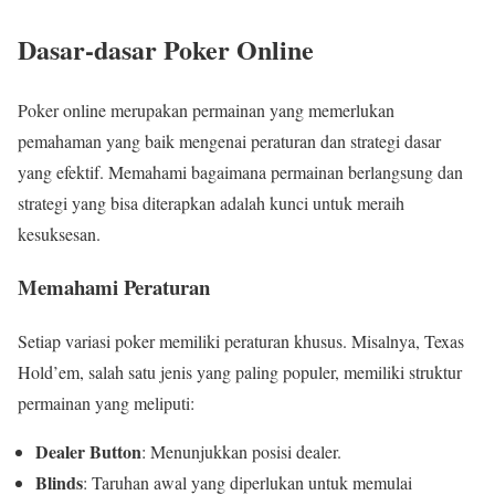
Dasar-dasar Poker Online
Poker online merupakan permainan yang memerlukan
pemahaman yang baik mengenai peraturan dan strategi dasar
yang efektif. Memahami bagaimana permainan berlangsung dan
strategi yang bisa diterapkan adalah kunci untuk meraih
kesuksesan.
Memahami Peraturan
Setiap variasi poker memiliki peraturan khusus. Misalnya, Texas
Hold’em, salah satu jenis yang paling populer, memiliki struktur
permainan yang meliputi:
Dealer Button
: Menunjukkan posisi dealer.
Blinds
: Taruhan awal yang diperlukan untuk memulai