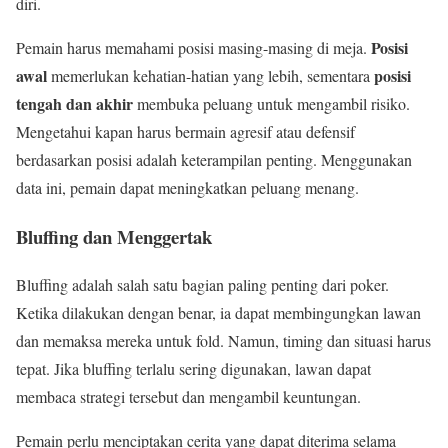
diri.
Posisi
Pemain harus memahami posisi masing-masing di meja.
awal
posisi
memerlukan kehatian-hatian yang lebih, sementara
tengah dan akhir
membuka peluang untuk mengambil risiko.
Mengetahui kapan harus bermain agresif atau defensif
berdasarkan posisi adalah keterampilan penting. Menggunakan
data ini, pemain dapat meningkatkan peluang menang.
Bluffing dan Menggertak
Bluffing adalah salah satu bagian paling penting dari poker.
Ketika dilakukan dengan benar, ia dapat membingungkan lawan
dan memaksa mereka untuk fold. Namun, timing dan situasi harus
tepat. Jika bluffing terlalu sering digunakan, lawan dapat
membaca strategi tersebut dan mengambil keuntungan.
Pemain perlu menciptakan cerita yang dapat diterima selama