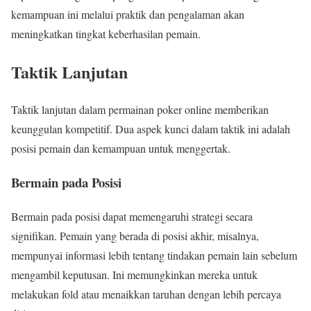
kemampuan ini melalui praktik dan pengalaman akan
meningkatkan tingkat keberhasilan pemain.
Taktik Lanjutan
Taktik lanjutan dalam permainan poker online memberikan
keunggulan kompetitif. Dua aspek kunci dalam taktik ini adalah
posisi pemain dan kemampuan untuk menggertak.
Bermain pada Posisi
Bermain pada posisi dapat memengaruhi strategi secara
signifikan. Pemain yang berada di posisi akhir, misalnya,
mempunyai informasi lebih tentang tindakan pemain lain sebelum
mengambil keputusan. Ini memungkinkan mereka untuk
melakukan fold atau menaikkan taruhan dengan lebih percaya