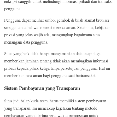
enkripsi canggih untuk melindungi informasi pribadi dan transaksi
pengguna.
Pengguna dapat melihat simbol gembok di bilah alamat browser
sebagai tanda bahwa koneksi mereka aman. Selain itu, kebijakan
privasi yang jelas wajib ada, mengungkap bagaimana situs
menangani data pengguna.
Situs yang baik tidak hanya mengamankan data tetapi juga
memberikan jaminan tentang tidak akan membagikan informasi
pribadi kepada pihak ketiga tanpa persetujuan pengguna. Hal ini
memberikan rasa aman bagi pengguna saat bertransaksi.
Sistem Pembayaran yang Transparan
Situs judi balap kuda resmi harus memiliki sistem pembayaran
yang transparan. Ini mencakup kejelasan tentang metode
pembayaran yang diterima serta waktu pemrosesan untuk