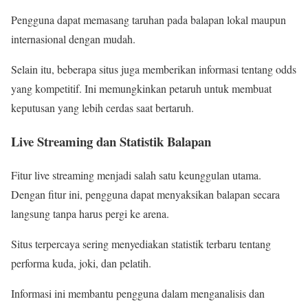
Pengguna dapat memasang taruhan pada balapan lokal maupun
internasional dengan mudah.
Selain itu, beberapa situs juga memberikan informasi tentang odds
yang kompetitif. Ini memungkinkan petaruh untuk membuat
keputusan yang lebih cerdas saat bertaruh.
Live Streaming dan Statistik Balapan
Fitur live streaming menjadi salah satu keunggulan utama.
Dengan fitur ini, pengguna dapat menyaksikan balapan secara
langsung tanpa harus pergi ke arena.
Situs terpercaya sering menyediakan statistik terbaru tentang
performa kuda, joki, dan pelatih.
Informasi ini membantu pengguna dalam menganalisis dan