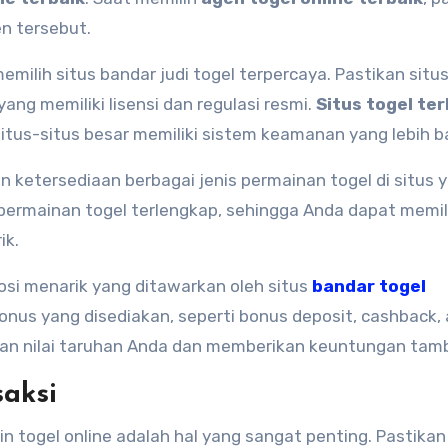
n tersebut.
ilih situs bandar judi togel terpercaya. Pastikan situ
yang memiliki lisensi dan regulasi resmi.
Situs togel te
us-situs besar memiliki sistem keamanan yang lebih ba
 ketersediaan berbagai jenis permainan togel di situs 
i permainan togel terlengkap, sehingga Anda dapat memil
ik.
osi menarik yang ditawarkan oleh situs
bandar togel
nus yang disediakan, seperti bonus deposit, cashback,
atkan nilai taruhan Anda dan memberikan keuntungan tam
aksi
togel online adalah hal yang sangat penting. Pastikan