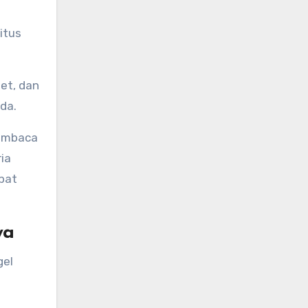
itus
et, dan
da.
membaca
ia
pat
ya
gel