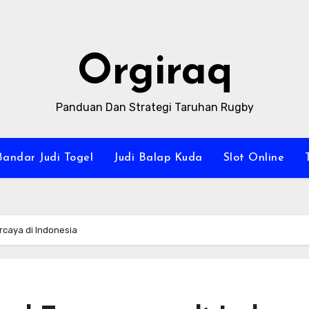
Orgiraq
Panduan Dan Strategi Taruhan Rugby
Bandar Judi Togel
Judi Balap Kuda
Slot Online
rcaya di Indonesia