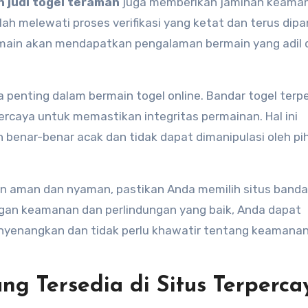
 judi togel teraman
juga memberikan jaminan keama
elah melewati proses verifikasi yang ketat dan terus dip
pemain akan mendapatkan pengalaman bermain yang adil 
a penting dalam bermain togel online. Bandar togel terp
rcaya untuk memastikan integritas permainan. Hal ini
 benar-benar acak dan tidak dapat dimanipulasi oleh pi
gan aman dan nyaman, pastikan Anda memilih situs banda
ngan keamanan dan perlindungan yang baik, Anda dapat
yenangkan dan tidak perlu khawatir tentang keamana
ng Tersedia di Situs Terperca