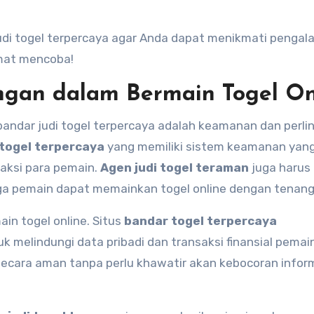
 judi togel terpercaya agar Anda dapat menikmati penga
mat mencoba!
gan dalam Bermain Togel On
 bandar judi togel terpercaya adalah keamanan dan perl
togel terpercaya
yang memiliki sistem keamanan yang
aksi para pemain.
Agen judi togel teraman
juga harus
ngga pemain dapat memainkan togel online dengan tenang
in togel online. Situs
bandar togel terpercaya
 melindungi data pribadi dan transaksi finansial pemain
ecara aman tanpa perlu khawatir akan kebocoran infor