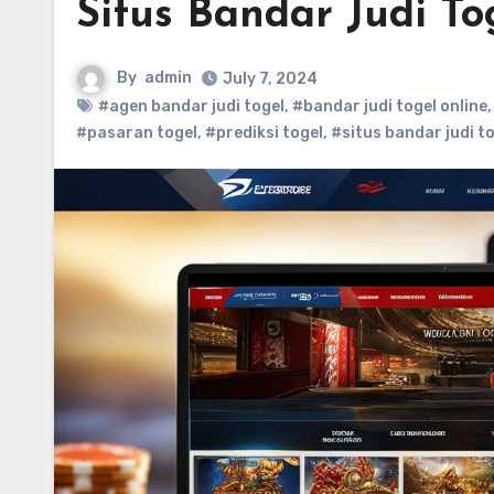
Situs Bandar Judi To
By
admin
July 7, 2024
#agen bandar judi togel
,
#bandar judi togel online
#pasaran togel
,
#prediksi togel
,
#situs bandar judi t