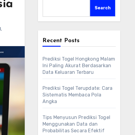
sia
Search
l
,
Recent Posts
Prediksi Togel Hongkong Malam
Ini Paling Akurat Berdasarkan
Data Keluaran Terbaru
Prediksi Togel Terupdate: Cara
Sistematis Membaca Pola
Angka
Tips Menyusun Prediksi Togel
Menggunakan Data dan
Probabilitas Secara Efektif