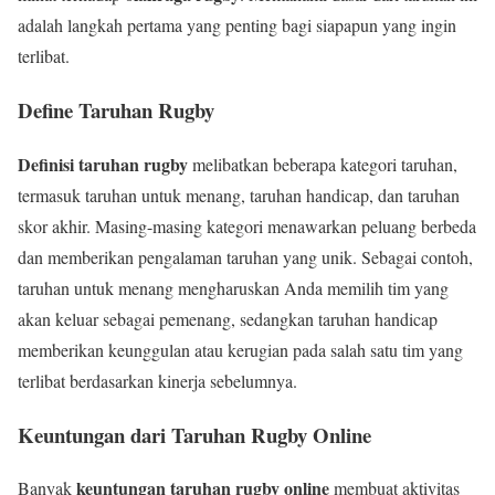
adalah langkah pertama yang penting bagi siapapun yang ingin
terlibat.
Define Taruhan Rugby
Definisi taruhan rugby
melibatkan beberapa kategori taruhan,
termasuk taruhan untuk menang, taruhan handicap, dan taruhan
skor akhir. Masing-masing kategori menawarkan peluang berbeda
dan memberikan pengalaman taruhan yang unik. Sebagai contoh,
taruhan untuk menang mengharuskan Anda memilih tim yang
akan keluar sebagai pemenang, sedangkan taruhan handicap
memberikan keunggulan atau kerugian pada salah satu tim yang
terlibat berdasarkan kinerja sebelumnya.
Keuntungan dari Taruhan Rugby Online
keuntungan taruhan rugby online
Banyak
membuat aktivitas