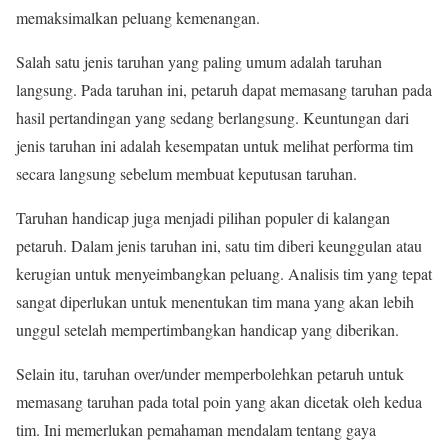
memaksimalkan peluang kemenangan.
Salah satu jenis taruhan yang paling umum adalah taruhan
langsung. Pada taruhan ini, petaruh dapat memasang taruhan pada
hasil pertandingan yang sedang berlangsung. Keuntungan dari
jenis taruhan ini adalah kesempatan untuk melihat performa tim
secara langsung sebelum membuat keputusan taruhan.
Taruhan handicap juga menjadi pilihan populer di kalangan
petaruh. Dalam jenis taruhan ini, satu tim diberi keunggulan atau
kerugian untuk menyeimbangkan peluang. Analisis tim yang tepat
sangat diperlukan untuk menentukan tim mana yang akan lebih
unggul setelah mempertimbangkan handicap yang diberikan.
Selain itu, taruhan over/under memperbolehkan petaruh untuk
memasang taruhan pada total poin yang akan dicetak oleh kedua
tim. Ini memerlukan pemahaman mendalam tentang gaya