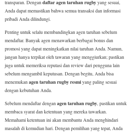
daftar agen taruhan rugby
transparan. Dengan
yang sesuai,
Anda dapat memastikan bahwa semua transaksi dan informasi
pribadi Anda dilindungi.
Penting untuk selalu membandingkan agen taruhan sebelum
mendaftar. Banyak agen menawarkan berbagai bonus dan
promosi yang dapat meningkatkan nilai taruhan Anda. Namun,
jangan hanya terpikat oleh tawaran yang menggiurkan; pastikan
juga untuk memeriksa reputasi dan review dari pengguna lain
sebelum mengambil keputusan. Dengan begitu, Anda bisa
agen taruhan rugby resmi
menemukan
yang paling sesuai
dengan kebutuhan Anda.
agen taruhan rugby
Sebelum mendaftar dengan
, pastikan untuk
membaca syarat dan ketentuan yang mereka tawarkan.
Memahami ketentuan ini akan membantu Anda menghindari
masalah di kemudian hari. Dengan pemilihan yang tepat, Anda