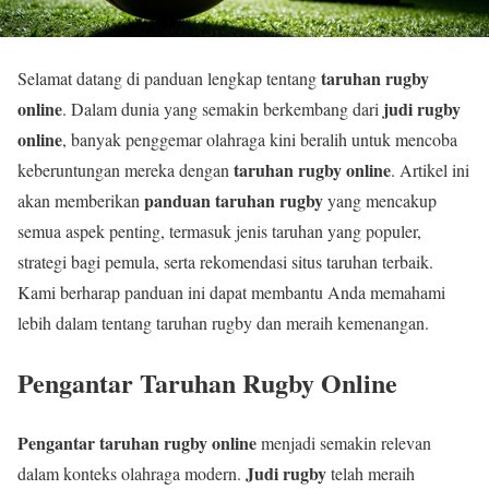
taruhan rugby
Selamat datang di panduan lengkap tentang
online
judi rugby
. Dalam dunia yang semakin berkembang dari
online
, banyak penggemar olahraga kini beralih untuk mencoba
taruhan rugby online
keberuntungan mereka dengan
. Artikel ini
panduan taruhan rugby
akan memberikan
yang mencakup
semua aspek penting, termasuk jenis taruhan yang populer,
strategi bagi pemula, serta rekomendasi situs taruhan terbaik.
Kami berharap panduan ini dapat membantu Anda memahami
lebih dalam tentang taruhan rugby dan meraih kemenangan.
Pengantar Taruhan Rugby Online
Pengantar taruhan rugby online
menjadi semakin relevan
Judi rugby
dalam konteks olahraga modern.
telah meraih