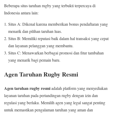
Beberapa situs taruhan rugby yang terbukti terpercaya di
Indonesia antara lain:
Situs A: Dikenal karena memberikan bonus pendaftaran yang
menarik dan pilihan taruhan luas.
Situs B: Memiliki reputasi baik dalam hal transaksi yang cepat
dan layanan pelanggan yang membantu.
Situs C: Menawarkan berbagai promosi dan fitur tambahan
yang menarik bagi pemain baru.
Agen Taruhan Rugby Resmi
Agen taruhan rugby resmi
adalah platform yang menyediakan
layanan taruhan pada pertandingan rugby dengan izin dan
regulasi yang berlaku. Memilih agen yang legal sangat penting
untuk memastikan pengalaman taruhan yang aman dan