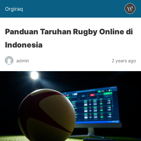
Orgiraq
Panduan Taruhan Rugby Online di
Indonesia
admin
2 years ago