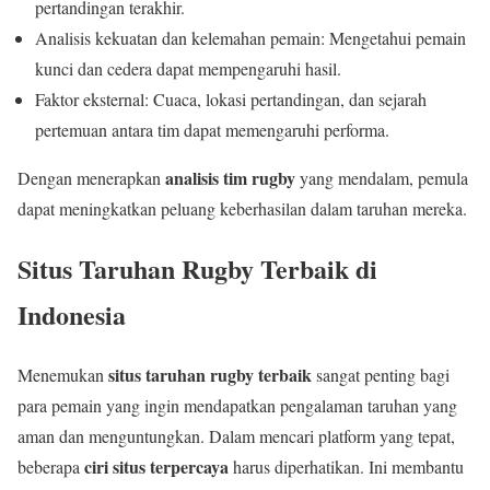
pertandingan terakhir.
Analisis kekuatan dan kelemahan pemain: Mengetahui pemain
kunci dan cedera dapat mempengaruhi hasil.
Faktor eksternal: Cuaca, lokasi pertandingan, dan sejarah
pertemuan antara tim dapat memengaruhi performa.
analisis tim rugby
Dengan menerapkan
yang mendalam, pemula
dapat meningkatkan peluang keberhasilan dalam taruhan mereka.
Situs Taruhan Rugby Terbaik di
Indonesia
situs taruhan rugby terbaik
Menemukan
sangat penting bagi
para pemain yang ingin mendapatkan pengalaman taruhan yang
aman dan menguntungkan. Dalam mencari platform yang tepat,
ciri situs terpercaya
beberapa
harus diperhatikan. Ini membantu