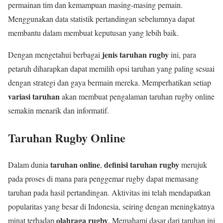
permainan tim dan kemampuan masing-masing pemain.
Menggunakan data statistik pertandingan sebelumnya dapat
membantu dalam membuat keputusan yang lebih baik.
jenis taruhan rugby
Dengan mengetahui berbagai
ini, para
petaruh diharapkan dapat memilih opsi taruhan yang paling sesuai
dengan strategi dan gaya bermain mereka. Memperhatikan setiap
variasi taruhan
akan membuat pengalaman taruhan rugby online
semakin menarik dan informatif.
Taruhan Rugby Online
taruhan online
definisi taruhan rugby
Dalam dunia
,
merujuk
pada proses di mana para penggemar rugby dapat memasang
taruhan pada hasil pertandingan. Aktivitas ini telah mendapatkan
popularitas yang besar di Indonesia, seiring dengan meningkatnya
olahraga rugby
minat terhadap
. Memahami dasar dari taruhan ini