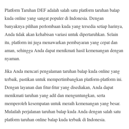
Platform Taruhan DEF adalah salah satu platform taruhan balap
kuda online yang sangat populer di Indonesia. Dengan
banyaknya pilihan perlombaan kuda yang tersedia setiap harinya,
Anda tidak akan kehabisan variasi untuk dipertaruhkan. Selain
itu, platform ini juga menawarkan pembayaran yang cepat dan
aman, sehingga Anda dapat menikmati hasil kemenangan dengan
nyaman.
Jika Anda mencari pengalaman taruhan balap kuda online yang
terbaik, pastikan untuk mempertimbangkan platform-platform ini.
Dengan layanan dan fitur-fitur yang disediakan, Anda dapat
menikmati taruhan yang adil dan menguntungkan, serta
memperoleh kesempatan untuk meraih kemenangan yang besar.
Mulailah perjalanan taruhan balap kuda Anda dengan salah satu
platform taruhan online balap kuda terbaik di Indonesia.