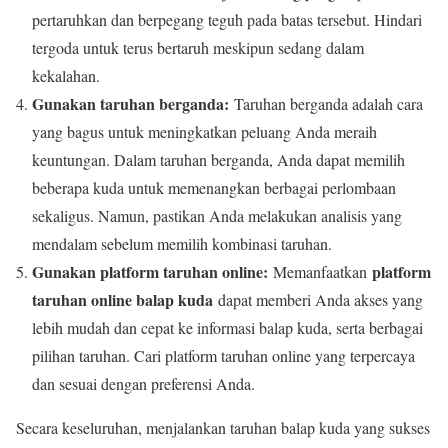
pertaruhkan dan berpegang teguh pada batas tersebut. Hindari
tergoda untuk terus bertaruh meskipun sedang dalam
kekalahan.
Gunakan taruhan berganda:
Taruhan berganda adalah cara
yang bagus untuk meningkatkan peluang Anda meraih
keuntungan. Dalam taruhan berganda, Anda dapat memilih
beberapa kuda untuk memenangkan berbagai perlombaan
sekaligus. Namun, pastikan Anda melakukan analisis yang
mendalam sebelum memilih kombinasi taruhan.
Gunakan platform taruhan online:
platform
Memanfaatkan
taruhan online balap kuda
dapat memberi Anda akses yang
lebih mudah dan cepat ke informasi balap kuda, serta berbagai
pilihan taruhan. Cari platform taruhan online yang terpercaya
dan sesuai dengan preferensi Anda.
Secara keseluruhan, menjalankan taruhan balap kuda yang sukses