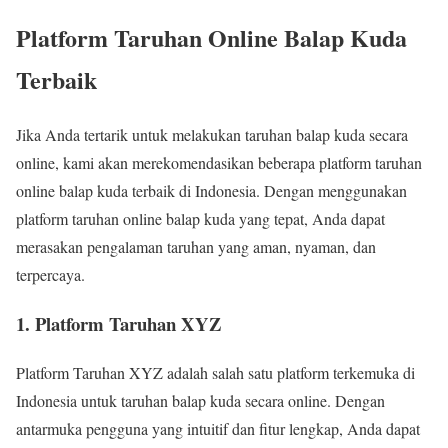
Platform Taruhan Online Balap Kuda
Terbaik
Jika Anda tertarik untuk melakukan taruhan balap kuda secara
online, kami akan merekomendasikan beberapa platform taruhan
online balap kuda terbaik di Indonesia. Dengan menggunakan
platform taruhan online balap kuda yang tepat, Anda dapat
merasakan pengalaman taruhan yang aman, nyaman, dan
terpercaya.
1. Platform Taruhan XYZ
Platform Taruhan XYZ adalah salah satu platform terkemuka di
Indonesia untuk taruhan balap kuda secara online. Dengan
antarmuka pengguna yang intuitif dan fitur lengkap, Anda dapat