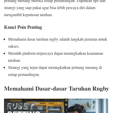
peluang menang mereka setiap pertandingan. Dapatkan tips dan
strategi yang siap pakai agar bisa lebih percaya diri dalam
mengambil keputusan taruhan.
Kunci Poin Penting
Memahami dasar taruhan rugby adalah langkah pertama untuk
sukses.
Memilih platform terpercaya dapat meningkatkan keamanan
taruhan.
Strategi yang tepat dapat meningkatkan peluang menang di
setiap pertandingan.
Memahami Dasar-dasar Taruhan Rugby