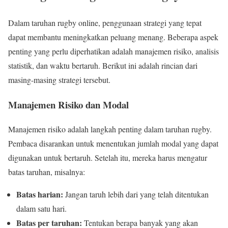
Dalam taruhan rugby online, penggunaan strategi yang tepat
dapat membantu meningkatkan peluang menang. Beberapa aspek
penting yang perlu diperhatikan adalah manajemen risiko, analisis
statistik, dan waktu bertaruh. Berikut ini adalah rincian dari
masing-masing strategi tersebut.
Manajemen Risiko dan Modal
Manajemen risiko adalah langkah penting dalam taruhan rugby.
Pembaca disarankan untuk menentukan jumlah modal yang dapat
digunakan untuk bertaruh. Setelah itu, mereka harus mengatur
batas taruhan, misalnya:
Batas harian:
Jangan taruh lebih dari yang telah ditentukan
dalam satu hari.
Batas per taruhan:
Tentukan berapa banyak yang akan