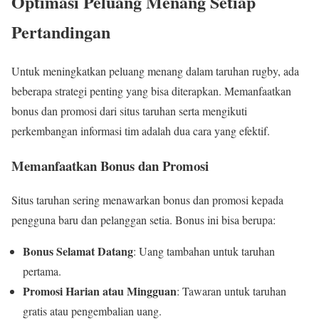
Optimasi Peluang Menang Setiap
Pertandingan
Untuk meningkatkan peluang menang dalam taruhan rugby, ada
beberapa strategi penting yang bisa diterapkan. Memanfaatkan
bonus dan promosi dari situs taruhan serta mengikuti
perkembangan informasi tim adalah dua cara yang efektif.
Memanfaatkan Bonus dan Promosi
Situs taruhan sering menawarkan bonus dan promosi kepada
pengguna baru dan pelanggan setia. Bonus ini bisa berupa:
Bonus Selamat Datang
: Uang tambahan untuk taruhan
pertama.
Promosi Harian atau Mingguan
: Tawaran untuk taruhan
gratis atau pengembalian uang.