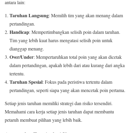
antara lain:
Taruhan Langsung
: Memilih tim yang akan menang dalam
pertandingan.
Handicap
: Mempertimbangkan selisih poin dalam taruhan.
Tim yang lebih kuat harus mengatasi selisih poin untuk
dianggap menang.
Over/Under
: Mempertaruhkan total poin yang akan dicetak
dalam pertandingan, apakah lebih dari atau kurang dari angka
tertentu.
Taruhan Spesial
: Fokus pada peristiwa tertentu dalam
pertandingan, seperti siapa yang akan mencetak poin pertama.
Setiap jenis taruhan memiliki strategi dan risiko tersendiri.
Memahami cara kerja setiap jenis taruhan dapat membantu
petaruh membuat pilihan yang lebih baik.