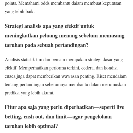
points. Memahami odds membantu dalam membuat keputusan
yang lebih baik.
Strategi analisis apa yang efektif untuk
meningkatkan peluang menang sebelum memasang
taruhan pada sebuah pertandingan?
Analisis statistik tim dan pemain merupakan strategi dasar yang
efektif. Memperhatikan performa terkini, cedera, dan kondisi
cuaca juga dapat memberikan wawasan penting. Riset mendalam
tentang pertandingan sebelumnya membantu dalam merumuskan
prediksi yang lebih akurat.
Fitur apa saja yang perlu diperhatikan—seperti live
betting, cash out, dan limit—agar pengelolaan
taruhan lebih optimal?