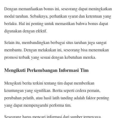
Dengan memanfaatkan bonus ini, seseorang dapat meningkatkan
modal taruhan. Sebaiknya, perhatikan syarat dan ketentuan yang
berlaku. Hal ini penting untuk memastikan bahwa bonus dapat
digunakan dengan efektif.
Selain itu, membandingkan berbagai situs taruhan juga sangat
membantu. Dengan melakukan ini, seseorang bisa menemukan
promosi terbaik yang sesuai dengan kebutuhan mereka.
Mengikuti Perkembangan Informasi Tim
Mengikuti berita terkini tentang tim dapat memberikan
keuntungan yang signifikan. Berita seperti cedera pemain,
perubahan pelatih, atau hasil latih tanding adalah faktor penting
yang dapat mempengaruhi performa tim.
Seseorang harus mencari informasi dari sumber terpercaya,