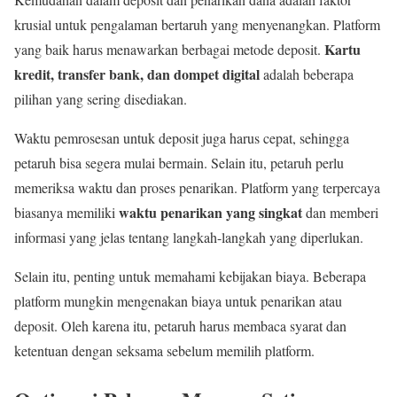
krusial untuk pengalaman bertaruh yang menyenangkan. Platform
Kartu
yang baik harus menawarkan berbagai metode deposit.
kredit, transfer bank, dan dompet digital
adalah beberapa
pilihan yang sering disediakan.
Waktu pemrosesan untuk deposit juga harus cepat, sehingga
petaruh bisa segera mulai bermain. Selain itu, petaruh perlu
memeriksa waktu dan proses penarikan. Platform yang terpercaya
waktu penarikan yang singkat
biasanya memiliki
dan memberi
informasi yang jelas tentang langkah-langkah yang diperlukan.
Selain itu, penting untuk memahami kebijakan biaya. Beberapa
platform mungkin mengenakan biaya untuk penarikan atau
deposit. Oleh karena itu, petaruh harus membaca syarat dan
ketentuan dengan seksama sebelum memilih platform.