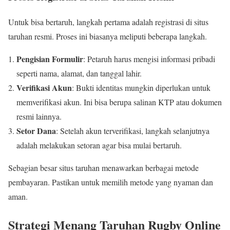
Untuk bisa bertaruh, langkah pertama adalah registrasi di situs
taruhan resmi. Proses ini biasanya meliputi beberapa langkah.
Pengisian Formulir
: Petaruh harus mengisi informasi pribadi
seperti nama, alamat, dan tanggal lahir.
Verifikasi Akun
: Bukti identitas mungkin diperlukan untuk
memverifikasi akun. Ini bisa berupa salinan KTP atau dokumen
resmi lainnya.
Setor Dana
: Setelah akun terverifikasi, langkah selanjutnya
adalah melakukan setoran agar bisa mulai bertaruh.
Sebagian besar situs taruhan menawarkan berbagai metode
pembayaran. Pastikan untuk memilih metode yang nyaman dan
aman.
Strategi Menang Taruhan Rugby Online