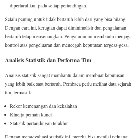
dipertaruhkan pada setiap pertandingan.
Selalu penting untuk tidak bertaruh lebih dari yang bisa hilang.
Dengan cara ini, kerugian dapat diminimalisir dan pengalaman
bertaruh tetap menyenangkan. Pengaturan ini membantu menjaga
kontrol atas pengeluaran dan mencegah keputusan tergesa-gesa.
Analisis Statistik dan Performa Tim
Analisis statistik sangat membantu dalam membuat keputusan
yang lebih baik saat bertaruh. Pembaca perlu melihat data sejarah
tim, termasuk:
Rekor kemenangan dan kekalahan
Kinerja pemain kunci
Statistik pertandingan terakhir
Dengan mengevaluasi statistik ini, mereka bisa menilai peluang