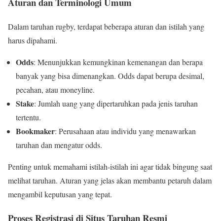
Aturan dan Terminologi Umum
Dalam taruhan rugby, terdapat beberapa aturan dan istilah yang
harus dipahami.
Odds
: Menunjukkan kemungkinan kemenangan dan berapa
banyak yang bisa dimenangkan. Odds dapat berupa desimal,
pecahan, atau moneyline.
Stake
: Jumlah uang yang dipertaruhkan pada jenis taruhan
tertentu.
Bookmaker
: Perusahaan atau individu yang menawarkan
taruhan dan mengatur odds.
Penting untuk memahami istilah-istilah ini agar tidak bingung saat
melihat taruhan. Aturan yang jelas akan membantu petaruh dalam
mengambil keputusan yang tepat.
Proses Registrasi di Situs Taruhan Resmi