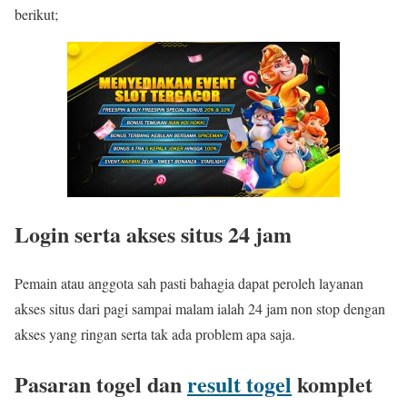
berikut;
Login serta akses situs 24 jam
Pemain atau anggota sah pasti bahagia dapat peroleh layanan
akses situs dari pagi sampai malam ialah 24 jam non stop dengan
akses yang ringan serta tak ada problem apa saja.
Pasaran togel dan
result togel
komplet