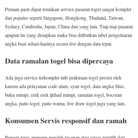
Pemain pasti dapat temukan service pasaran togel sangat komplet
dan populer seperti Singapore, Hongkong, Thailand, Taiwan,
Sydney, Cambodia, Japan, China dan yang lain. Tiap-tiap pasaran
apapun itu yang disiapkan maka bisa dilibatkan tabel pengeluaran
angka buat sehari-harinya secara live dengan data tepat.
Data ramalan togel bisa dipercaya
Ada juga service terkomplet info prakiraan togel presisi oleh
karena ada pelayanan code alam, syair togel, data angka Shio,
buku mimpi, erek erek ijtihad mimpi, ramalan togel, bocoran
angka, paito togel, paito warna, live draw togel juga yang lain.
Konsumen Servis responsif dan ramah
Pemain terus-menerus peroleh layanan atau servis terpilih dari