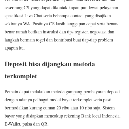
seseorang CS yang dapat dikontak kapan pun lewat pelayanan
spesifikasi Live Chat serta beberapa contact yang disajikan
sekiranya WA. Pastinya CS kasih tanggapan cepat serta benar-
benar ramah berikan instruksi dan tips register, negosiasi dan
langkah bermain togel dan kontribusi buat tiap-tiap problem
apapun itu.
Deposit bisa dijangkau metoda
terkomplet
Pemain dapat melakukan metode gampang pembayaran deposit
dengan adanya pelbagai model bayar terkomplet serta pasti
bermodalkan kurang cuman 20 ribu atau 10 ribu saja. Sistem
bayar yang disiapkan mencakup rekening Bank local Indonesia,
E-Wallet, pulsa dan QR.