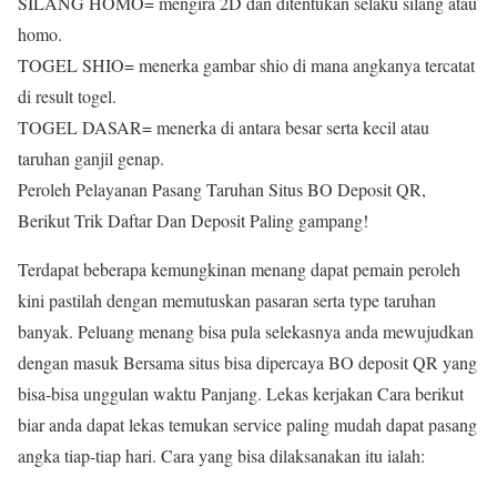
SILANG HOMO= mengira 2D dan ditentukan selaku silang atau
homo.
TOGEL SHIO= menerka gambar shio di mana angkanya tercatat
di result togel.
TOGEL DASAR= menerka di antara besar serta kecil atau
taruhan ganjil genap.
Peroleh Pelayanan Pasang Taruhan Situs BO Deposit QR,
Berikut Trik Daftar Dan Deposit Paling gampang!
Terdapat beberapa kemungkinan menang dapat pemain peroleh
kini pastilah dengan memutuskan pasaran serta type taruhan
banyak. Peluang menang bisa pula selekasnya anda mewujudkan
dengan masuk Bersama situs bisa dipercaya BO deposit QR yang
bisa-bisa unggulan waktu Panjang. Lekas kerjakan Cara berikut
biar anda dapat lekas temukan service paling mudah dapat pasang
angka tiap-tiap hari. Cara yang bisa dilaksanakan itu ialah: