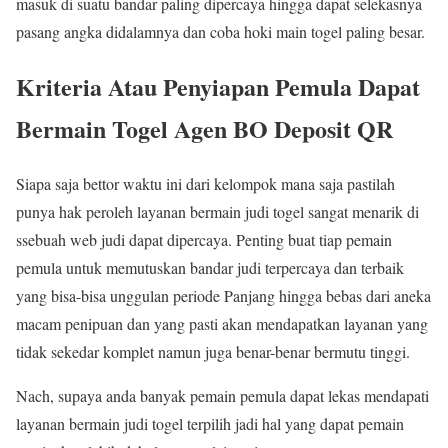
masuk di suatu bandar paling dipercaya hingga dapat selekasnya
pasang angka didalamnya dan coba hoki main togel paling besar.
Kriteria Atau Penyiapan Pemula Dapat
Bermain Togel Agen BO Deposit QR
Siapa saja bettor waktu ini dari kelompok mana saja pastilah
punya hak peroleh layanan bermain judi togel sangat menarik di
ssebuah web judi dapat dipercaya. Penting buat tiap pemain
pemula untuk memutuskan bandar judi terpercaya dan terbaik
yang bisa-bisa unggulan periode Panjang hingga bebas dari aneka
macam penipuan dan yang pasti akan mendapatkan layanan yang
tidak sekedar komplet namun juga benar-benar bermutu tinggi.
Nach, supaya anda banyak pemain pemula dapat lekas mendapati
layanan bermain judi togel terpilih jadi hal yang dapat pemain