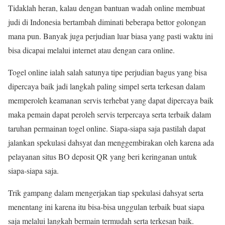
Tidaklah heran, kalau dengan bantuan wadah online membuat
judi di Indonesia bertambah diminati beberapa bettor golongan
mana pun. Banyak juga perjudian luar biasa yang pasti waktu ini
bisa dicapai melalui internet atau dengan cara online.
Togel online ialah salah satunya tipe perjudian bagus yang bisa
dipercaya baik jadi langkah paling simpel serta terkesan dalam
memperoleh keamanan servis terhebat yang dapat dipercaya baik
maka pemain dapat peroleh servis terpercaya serta terbaik dalam
taruhan permainan togel online. Siapa-siapa saja pastilah dapat
jalankan spekulasi dahsyat dan menggembirakan oleh karena ada
pelayanan situs BO deposit QR yang beri keringanan untuk
siapa-siapa saja.
Trik gampang dalam mengerjakan tiap spekulasi dahsyat serta
menentang ini karena itu bisa-bisa unggulan terbaik buat siapa
saja melalui langkah bermain termudah serta terkesan baik.