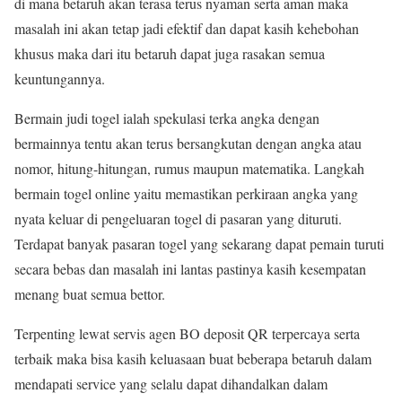
di mana betaruh akan terasa terus nyaman serta aman maka
masalah ini akan tetap jadi efektif dan dapat kasih kehebohan
khusus maka dari itu betaruh dapat juga rasakan semua
keuntungannya.
Bermain judi togel ialah spekulasi terka angka dengan
bermainnya tentu akan terus bersangkutan dengan angka atau
nomor, hitung-hitungan, rumus maupun matematika. Langkah
bermain togel online yaitu memastikan perkiraan angka yang
nyata keluar di pengeluaran togel di pasaran yang dituruti.
Terdapat banyak pasaran togel yang sekarang dapat pemain turuti
secara bebas dan masalah ini lantas pastinya kasih kesempatan
menang buat semua bettor.
Terpenting lewat servis agen BO deposit QR terpercaya serta
terbaik maka bisa kasih keluasaan buat beberapa betaruh dalam
mendapati service yang selalu dapat dihandalkan dalam