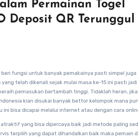
alam Permainan Togel
O Deposit QR Terunggul
yang telah dikenali sejak mulai masa ke-15 ini pasti jadi
meraih pemasukan bertambah tinggi. Tidaklah heran, jika
Indonesia kian disukai banyak bettor kelompok mana pun
 ini bisa dicapai melalui internet atau dengan cara onlin
 atraktif yang bisa dipercaya baik jadi metode paling s
is terpilih yang dapat dihandalkan baik maka pemain 