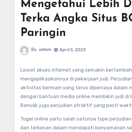
Mengetahui Lebih D
Terka Angka Situs B
Paringin
By
admin
April 5, 2023
Lewat akses internet yang semakin bertambah beri fungsi untuk banyak pemakainya pasti simpel juga dalam
mengaplikasikannya di pekerjaan judi. Perjudian 
aktivitas bermain yang terus dipercaya dalam 
dengan bantuan media online membikin judi di 
Banyak juga perjudian atraktif yang pasti waktu
Togel online yaitu salah satunya type perjudian
dan terkesan dalam mendapati kenyamanan serv