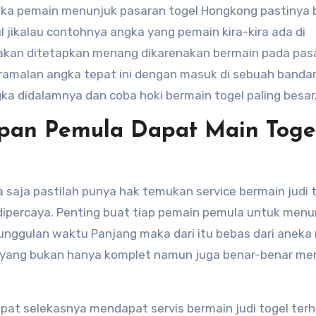
ika pemain menunjuk pasaran togel Hongkong pastinya 
jikalau contohnya angka yang pemain kira-kira ada di
 akan ditetapkan menang dikarenakan bermain pada pas
 ramalan angka tepat ini dengan masuk di sebuah bandar
ka didalamnya dan coba hoki bermain togel paling besar
apan Pemula Dapat Main Toge
a saja pastilah punya hak temukan service bermain judi 
dipercaya. Penting buat tiap pemain pemula untuk menu
sa unggulan waktu Panjang maka dari itu bebas dari anek
 yang bukan hanya komplet namun juga benar-benar mem
at selekasnya mendapat servis bermain judi togel ter