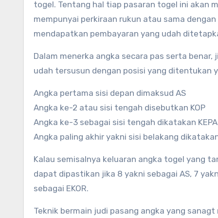
togel. Tentang hal tiap pasaran togel ini akan
mempunyai perkiraan rukun atau sama dengan 
mendapatkan pembayaran yang udah ditetapk
Dalam menerka angka secara pas serta benar, ji
udah tersusun dengan posisi yang ditentukan y
Angka pertama sisi depan dimaksud AS
Angka ke-2 atau sisi tengah disebutkan KOP
Angka ke-3 sebagai sisi tengah dikatakan KEP
Angka paling akhir yakni sisi belakang dikatak
Kalau semisalnya keluaran angka togel yang t
dapat dipastikan jika 8 yakni sebagai AS, 7 yakn
sebagai EKOR.
Teknik bermain judi pasang angka yang sanagt