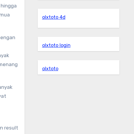
 hingga
emua
olxtoto 4d
 dengan
olxtoto login
nyak
n menang
olxtoto
banyak
yat
n result