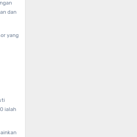
engan
gan dan
mor yang
ti
0 ialah
mainkan