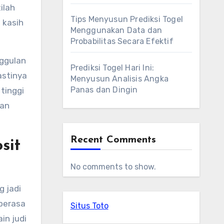
ilah
Tips Menyusun Prediksi Togel
 kasih
Menggunakan Data dan
Probabilitas Secara Efektif
nggulan
Prediksi Togel Hari Ini:
astinya
Menyusun Analisis Angka
Panas dan Dingin
tinggi
kan
.
Recent Comments
sit
No comments to show.
g jadi
 berasa
Situs Toto
in judi