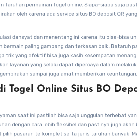
m taruhan permainan togel online. Siapa-siapa saja past
akan oleh karena ada service situs BO deposit QR yang
asi dahsyat dan menentang ini karena itu bisa-bisa u
ah bermain paling gampang dan terkesan baik. Betaruh p
a trik yang efektif bisa juga kasih kesempatan menang 
ukan layanan yang selalu dapat dipercaya dalam melaku
nggembirakan sampai juga amat memberikan keuntungan
 Togel Online Situs BO Depo
yaman saat ini pastilah bisa saja unggulan terhebat yan
han dengan cara lebih fleksibel dan pastinya juga akan
ilih pasaran terkomplet serta jenis taruhan banyak. Ma