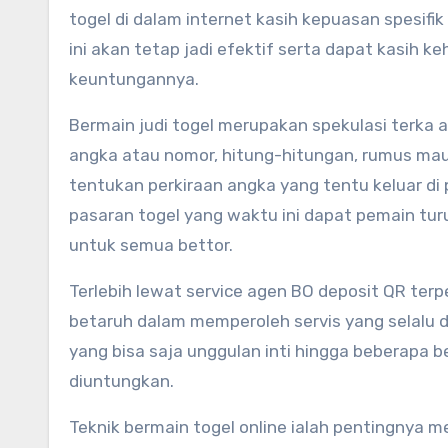
togel di dalam internet kasih kepuasan spesif
ini akan tetap jadi efektif serta dapat kasih
keuntungannya.
Bermain judi togel merupakan spekulasi terka
angka atau nomor, hitung-hitungan, rumus mau
tentukan perkiraan angka yang tentu keluar di 
pasaran togel yang waktu ini dapat pemain tur
untuk semua bettor.
Terlebih lewat service agen BO deposit QR ter
betaruh dalam memperoleh servis yang selalu 
yang bisa saja unggulan inti hingga beberapa b
diuntungkan.
Teknik bermain togel online ialah pentingnya m