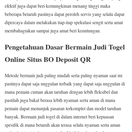
efektif juga dapat beri kemungkinan menang tinggi maka
beberapa betaruh pastinya dapat peroleh servis yang selalu dapat
dipercaya dalam melakukan tiap-tiap spekulasi sengit serta amat
membahagiakan sampai juga amat beri keuntungan.
Pengetahuan Dasar Bermain Judi Togel
Online Situs BO Deposit QR
Metode bermain judi paling mudah serta paling nyaman saat ini
pastinya dapat saja unggulan terbaik yang dapat saja unggulan di
mana pemain cuman akan taruhan dengan lebih fleksibel dan
pastilah juga bakal berasa lebih nyaman serta aman di mana
pemain dapat menunjuk pasaran terkomplet dan model taruhan
banyak. Bermain judi togel di dalam internet beri kepuasan
spesifik di mana betaruh akan terasa selalu nyaman serta aman