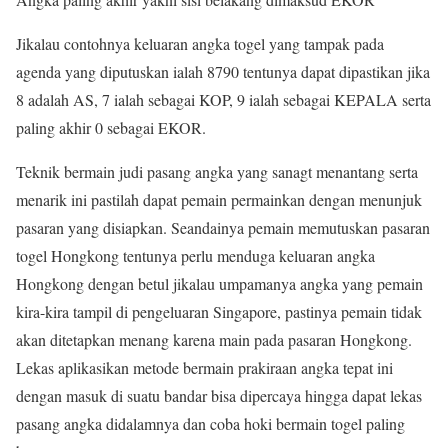
Jikalau contohnya keluaran angka togel yang tampak pada
agenda yang diputuskan ialah 8790 tentunya dapat dipastikan jika
8 adalah AS, 7 ialah sebagai KOP, 9 ialah sebagai KEPALA serta
paling akhir 0 sebagai EKOR.
Teknik bermain judi pasang angka yang sanagt menantang serta
menarik ini pastilah dapat pemain permainkan dengan menunjuk
pasaran yang disiapkan. Seandainya pemain memutuskan pasaran
togel Hongkong tentunya perlu menduga keluaran angka
Hongkong dengan betul jikalau umpamanya angka yang pemain
kira-kira tampil di pengeluaran Singapore, pastinya pemain tidak
akan ditetapkan menang karena main pada pasaran Hongkong.
Lekas aplikasikan metode bermain prakiraan angka tepat ini
dengan masuk di suatu bandar bisa dipercaya hingga dapat lekas
pasang angka didalamnya dan coba hoki bermain togel paling