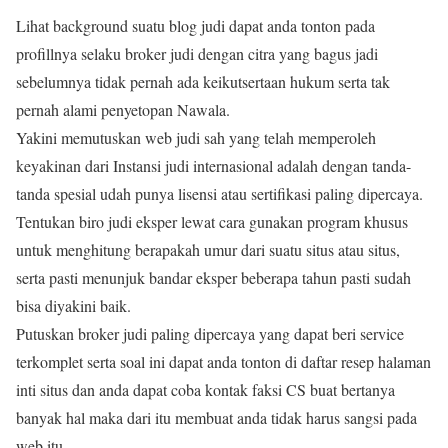
Lihat background suatu blog judi dapat anda tonton pada
profillnya selaku broker judi dengan citra yang bagus jadi
sebelumnya tidak pernah ada keikutsertaan hukum serta tak
pernah alami penyetopan Nawala.
Yakini memutuskan web judi sah yang telah memperoleh
keyakinan dari Instansi judi internasional adalah dengan tanda-
tanda spesial udah punya lisensi atau sertifikasi paling dipercaya.
Tentukan biro judi eksper lewat cara gunakan program khusus
untuk menghitung berapakah umur dari suatu situs atau situs,
serta pasti menunjuk bandar eksper beberapa tahun pasti sudah
bisa diyakini baik.
Putuskan broker judi paling dipercaya yang dapat beri service
terkomplet serta soal ini dapat anda tonton di daftar resep halaman
inti situs dan anda dapat coba kontak faksi CS buat bertanya
banyak hal maka dari itu membuat anda tidak harus sangsi pada
web itu.