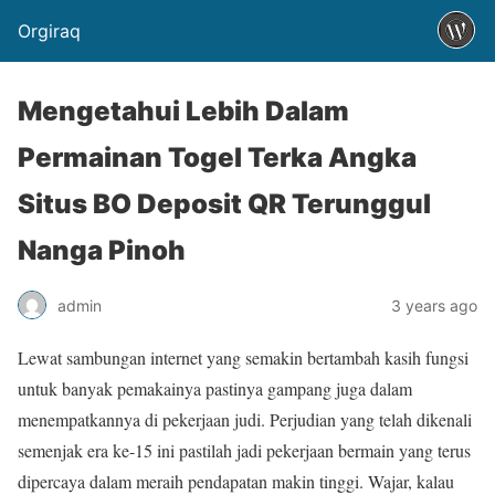
Orgiraq
Mengetahui Lebih Dalam
Permainan Togel Terka Angka
Situs BO Deposit QR Terunggul
Nanga Pinoh
admin
3 years ago
Lewat sambungan internet yang semakin bertambah kasih fungsi
untuk banyak pemakainya pastinya gampang juga dalam
menempatkannya di pekerjaan judi. Perjudian yang telah dikenali
semenjak era ke-15 ini pastilah jadi pekerjaan bermain yang terus
dipercaya dalam meraih pendapatan makin tinggi. Wajar, kalau