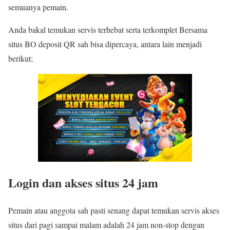
semuanya pemain.
Anda bakal temukan servis terhebat serta terkomplet Bersama
situs BO deposit QR sah bisa dipercaya, antara lain menjadi
berikut;
Login dan akses situs 24 jam
Pemain atau anggota sah pasti senang dapat temukan servis akses
situs dari pagi sampai malam adalah 24 jam non-stop dengan