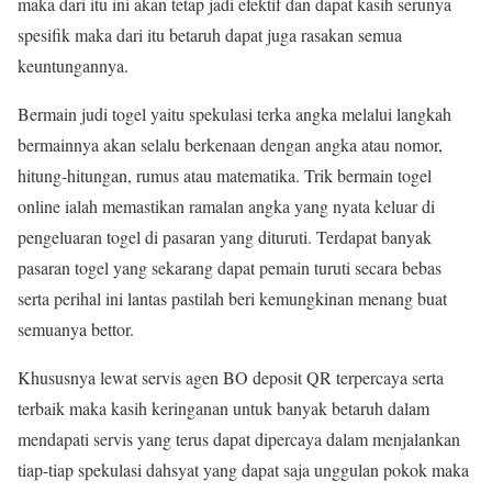
maka dari itu ini akan tetap jadi efektif dan dapat kasih serunya
spesifik maka dari itu betaruh dapat juga rasakan semua
keuntungannya.
Bermain judi togel yaitu spekulasi terka angka melalui langkah
bermainnya akan selalu berkenaan dengan angka atau nomor,
hitung-hitungan, rumus atau matematika. Trik bermain togel
online ialah memastikan ramalan angka yang nyata keluar di
pengeluaran togel di pasaran yang dituruti. Terdapat banyak
pasaran togel yang sekarang dapat pemain turuti secara bebas
serta perihal ini lantas pastilah beri kemungkinan menang buat
semuanya bettor.
Khususnya lewat servis agen BO deposit QR terpercaya serta
terbaik maka kasih keringanan untuk banyak betaruh dalam
mendapati servis yang terus dapat dipercaya dalam menjalankan
tiap-tiap spekulasi dahsyat yang dapat saja unggulan pokok maka