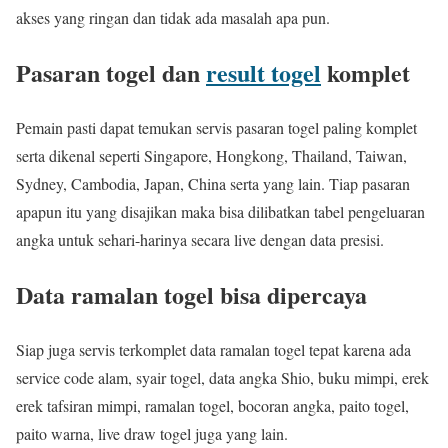
akses yang ringan dan tidak ada masalah apa pun.
Pasaran togel dan
result togel
komplet
Pemain pasti dapat temukan servis pasaran togel paling komplet
serta dikenal seperti Singapore, Hongkong, Thailand, Taiwan,
Sydney, Cambodia, Japan, China serta yang lain. Tiap pasaran
apapun itu yang disajikan maka bisa dilibatkan tabel pengeluaran
angka untuk sehari-harinya secara live dengan data presisi.
Data ramalan togel bisa dipercaya
Siap juga servis terkomplet data ramalan togel tepat karena ada
service code alam, syair togel, data angka Shio, buku mimpi, erek
erek tafsiran mimpi, ramalan togel, bocoran angka, paito togel,
paito warna, live draw togel juga yang lain.