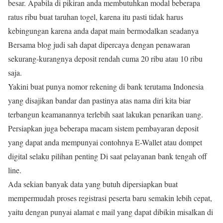
besar. Apabila di pikiran anda membutuhkan modal beberapa
ratus ribu buat taruhan togel, karena itu pasti tidak harus
kebingungan karena anda dapat main bermodalkan seadanya
Bersama blog judi sah dapat dipercaya dengan penawaran
sekurang-kurangnya deposit rendah cuma 20 ribu atau 10 ribu
saja.
Yakini buat punya nomor rekening di bank terutama Indonesia
yang disajikan bandar dan pastinya atas nama diri kita biar
terbangun keamanannya terlebih saat lakukan penarikan uang.
Persiapkan juga beberapa macam sistem pembayaran deposit
yang dapat anda mempunyai contohnya E-Wallet atau dompet
digital selaku pilihan penting Di saat pelayanan bank tengah off
line.
Ada sekian banyak data yang butuh dipersiapkan buat
mempermudah proses registrasi peserta baru semakin lebih cepat,
yaitu dengan punyai alamat e mail yang dapat dibikin misalkan di