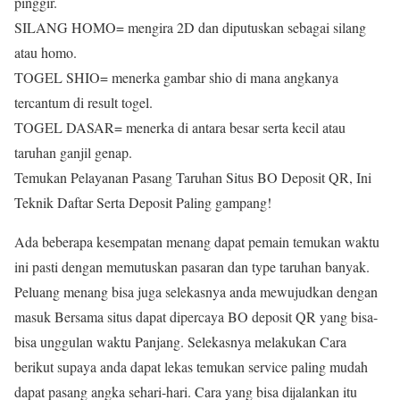
pinggir.
SILANG HOMO= mengira 2D dan diputuskan sebagai silang
atau homo.
TOGEL SHIO= menerka gambar shio di mana angkanya
tercantum di result togel.
TOGEL DASAR= menerka di antara besar serta kecil atau
taruhan ganjil genap.
Temukan Pelayanan Pasang Taruhan Situs BO Deposit QR, Ini
Teknik Daftar Serta Deposit Paling gampang!
Ada beberapa kesempatan menang dapat pemain temukan waktu
ini pasti dengan memutuskan pasaran dan type taruhan banyak.
Peluang menang bisa juga selekasnya anda mewujudkan dengan
masuk Bersama situs dapat dipercaya BO deposit QR yang bisa-
bisa unggulan waktu Panjang. Selekasnya melakukan Cara
berikut supaya anda dapat lekas temukan service paling mudah
dapat pasang angka sehari-hari. Cara yang bisa dijalankan itu