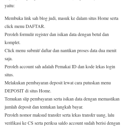
yaitu:
Membuka link sah blog judi, masuk ke dalam situs Home serta
click menu DAFTAR.
Peroleh formulir register dan isikan data dengan betul dan
komplet.
Click menu submit/ daftar dan nantikan proses data dua menit
saja.
Peroleh account sah adalah Pemakai ID dan kode lekas login
situs.
Melakukan pembayaran deposit lewat cara putuskan menu
DEPOSIT di situs Home.
Temukan slip pembayaran serta isikan data dengan memastikan
jumlah deposit dan tentukan langkah bayar.
Peroleh nomor maksud transfer serta lekas transfer uang, lalu
verifikasi ke CS serta periksa saldo account sudah berisi dengan