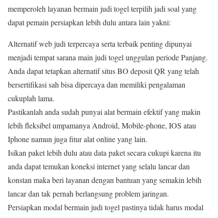
memperoleh layanan bermain judi togel terpilih jadi soal yang
dapat pemain persiapkan lebih dulu antara lain yakni:
Alternatif web judi terpercaya serta terbaik penting dipunyai
menjadi tempat sarana main judi togel unggulan periode Panjang.
Anda dapat tetapkan alternatif situs BO deposit QR yang telah
bersertifikasi sah bisa dipercaya dan memiliki pengalaman
cukuplah lama.
Pastikanlah anda sudah punyai alat bermain efektif yang makin
lebih fleksibel umpamanya Android, Mobile-phone, IOS atau
Iphone namun juga fitur alat online yang lain.
Isikan paket lebih dulu atau data paket secara cukupi karena itu
anda dapat temukan koneksi internet yang selalu lancar dan
konstan maka beri layanan dengan bantuan yang semakin lebih
lancar dan tak pernah berlangsung problem jaringan.
Persiapkan modal bermain judi togel pastinya tidak harus modal