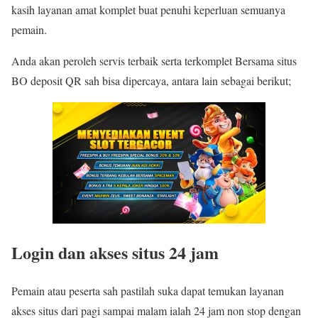
kasih layanan amat komplet buat penuhi keperluan semuanya
pemain.
Anda akan peroleh servis terbaik serta terkomplet Bersama situs
BO deposit QR sah bisa dipercaya, antara lain sebagai berikut;
Login dan akses situs 24 jam
Pemain atau peserta sah pastilah suka dapat temukan layanan
akses situs dari pagi sampai malam ialah 24 jam non stop dengan