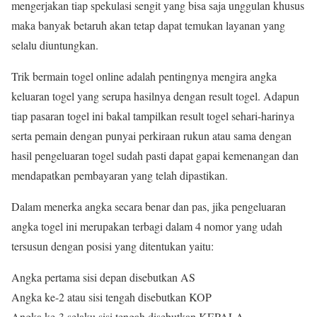
mengerjakan tiap spekulasi sengit yang bisa saja unggulan khusus
maka banyak betaruh akan tetap dapat temukan layanan yang
selalu diuntungkan.
Trik bermain togel online adalah pentingnya mengira angka
keluaran togel yang serupa hasilnya dengan result togel. Adapun
tiap pasaran togel ini bakal tampilkan result togel sehari-harinya
serta pemain dengan punyai perkiraan rukun atau sama dengan
hasil pengeluaran togel sudah pasti dapat gapai kemenangan dan
mendapatkan pembayaran yang telah dipastikan.
Dalam menerka angka secara benar dan pas, jika pengeluaran
angka togel ini merupakan terbagi dalam 4 nomor yang udah
tersusun dengan posisi yang ditentukan yaitu:
Angka pertama sisi depan disebutkan AS
Angka ke-2 atau sisi tengah disebutkan KOP
Angka ke-3 selaku sisi tengah disebutkan KEPALA