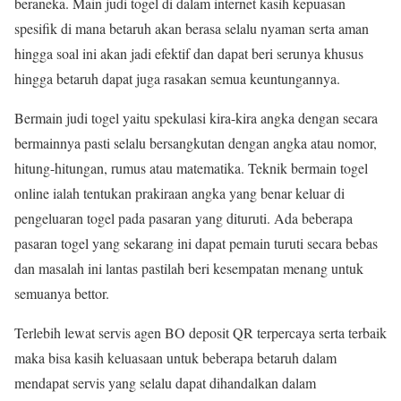
beraneka. Main judi togel di dalam internet kasih kepuasan
spesifik di mana betaruh akan berasa selalu nyaman serta aman
hingga soal ini akan jadi efektif dan dapat beri serunya khusus
hingga betaruh dapat juga rasakan semua keuntungannya.
Bermain judi togel yaitu spekulasi kira-kira angka dengan secara
bermainnya pasti selalu bersangkutan dengan angka atau nomor,
hitung-hitungan, rumus atau matematika. Teknik bermain togel
online ialah tentukan prakiraan angka yang benar keluar di
pengeluaran togel pada pasaran yang dituruti. Ada beberapa
pasaran togel yang sekarang ini dapat pemain turuti secara bebas
dan masalah ini lantas pastilah beri kesempatan menang untuk
semuanya bettor.
Terlebih lewat servis agen BO deposit QR terpercaya serta terbaik
maka bisa kasih keluasaan untuk beberapa betaruh dalam
mendapat servis yang selalu dapat dihandalkan dalam