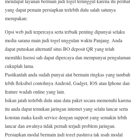
mendapat layanan bermain judi togel terunggul karena itu perihal
yang dapat pemain persiapkan terlebih dulu salah satunya
merupakan:
Opsi web judi terpercaya serta terbaik penting dipunyai selaku
media sarana main judi togel unggulan waktu Panjang. Anda
dapat putuskan alternatif situs BO deposit QR yang telah
memiliki lisensi sah dapat dipercaya dan mempunyai pengalaman
cukuplah lama.
Pastikanlah anda sudah punyai alat bermain ringkas yang tambah
lebih fleksibel contohnya Android, Gadget, IOS atau Iphone dan
feature wadah online yang lain.
Isikan jatah terlebih dulu atau data paket secara memenuhi karena
itu anda dapat temukan jaringan internet yang selalu lancar serta
konstan maka kasih service dengan support yang semakin lebih
lancar dan awalnya tidak pernah terjadi problem jaringan.
Persiapkan modal bermain judi togel pastinya tak usah modal