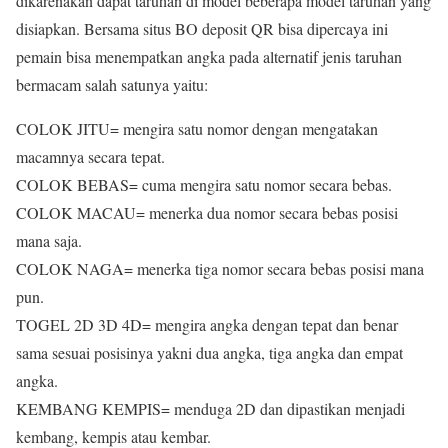
dikarenakan dapat taruhan di model beberapa model taruhan yang
disiapkan. Bersama situs BO deposit QR bisa dipercaya ini
pemain bisa menempatkan angka pada alternatif jenis taruhan
bermacam salah satunya yaitu:
COLOK JITU= mengira satu nomor dengan mengatakan
macamnya secara tepat.
COLOK BEBAS= cuma mengira satu nomor secara bebas.
COLOK MACAU= menerka dua nomor secara bebas posisi
mana saja.
COLOK NAGA= menerka tiga nomor secara bebas posisi mana
pun.
TOGEL 2D 3D 4D= mengira angka dengan tepat dan benar
sama sesuai posisinya yakni dua angka, tiga angka dan empat
angka.
KEMBANG KEMPIS= menduga 2D dan dipastikan menjadi
kembang, kempis atau kembar.