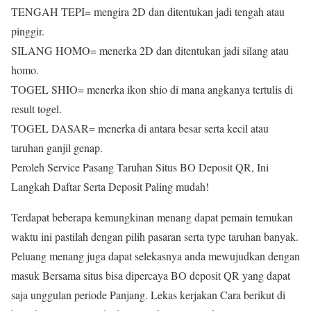
TENGAH TEPI= mengira 2D dan ditentukan jadi tengah atau
pinggir.
SILANG HOMO= menerka 2D dan ditentukan jadi silang atau
homo.
TOGEL SHIO= menerka ikon shio di mana angkanya tertulis di
result togel.
TOGEL DASAR= menerka di antara besar serta kecil atau
taruhan ganjil genap.
Peroleh Service Pasang Taruhan Situs BO Deposit QR, Ini
Langkah Daftar Serta Deposit Paling mudah!
Terdapat beberapa kemungkinan menang dapat pemain temukan
waktu ini pastilah dengan pilih pasaran serta type taruhan banyak.
Peluang menang juga dapat selekasnya anda mewujudkan dengan
masuk Bersama situs bisa dipercaya BO deposit QR yang dapat
saja unggulan periode Panjang. Lekas kerjakan Cara berikut di