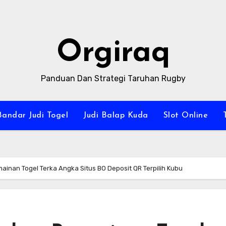
Orgiraq
Panduan Dan Strategi Taruhan Rugby
Bandar Judi Togel
Judi Balap Kuda
Slot Online
inan Togel Terka Angka Situs BO Deposit QR Terpilih Kubu