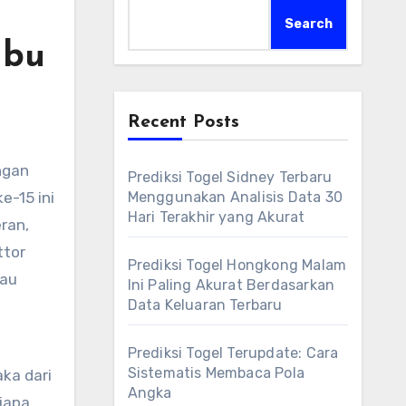
Search
ubu
Recent Posts
Prediksi Togel Sidney Terbaru
e-15 ini
Menggunakan Analisis Data 30
Hari Terakhir yang Akurat
ran,
ttor
Prediksi Togel Hongkong Malam
tau
Ini Paling Akurat Berdasarkan
Data Keluaran Terbaru
Prediksi Togel Terupdate: Cara
Sistematis Membaca Pola
ka dari
Angka
siapa