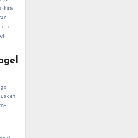
-kira
ran
andar
el
ogel
ogel
tuskan
am-