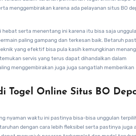
serta menggembirakan karena ada pelayanan situs BO de
 hebat serta menentang ini karena itu bisa saja unggul
bermain paling gampang dan terkesan baik. Betaruh past
eknik yang efektif bisa pula kasih kemungkinan menang 
 temukan servis yang terus dapat dihandalkan dalam
 paling menggembirakan juga juga sangatlah memberikan
 Togel Online Situs BO Depo
ng nyaman waktu ini pastinya bisa-bisa unggulan terpili
aruhan dengan cara lebih fleksibel serta pastinya juga 