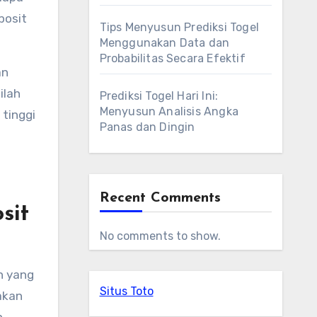
posit
Tips Menyusun Prediksi Togel
Menggunakan Data dan
Probabilitas Secara Efektif
an
ilah
Prediksi Togel Hari Ini:
Menyusun Analisis Angka
tinggi
Panas dan Dingin
Recent Comments
sit
No comments to show.
h yang
Situs Toto
akan