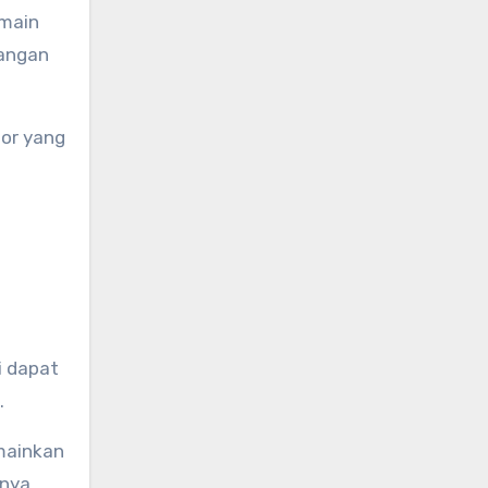
emain
nangan
mor yang
i dapat
.
mainkan
inya