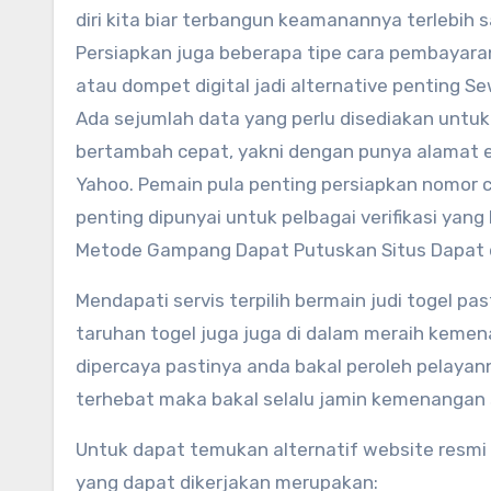
diri kita biar terbangun keamanannya terlebih 
Persiapkan juga beberapa tipe cara pembayar
atau dompet digital jadi alternative penting Sew
Ada sejumlah data yang perlu disediakan untu
bertambah cepat, yakni dengan punya alamat e 
Yahoo. Pemain pula penting persiapkan nomor c
penting dipunyai untuk pelbagai verifikasi yang
Metode Gampang Dapat Putuskan Situs Dapat d
Mendapati servis terpilih bermain judi togel 
taruhan togel juga juga di dalam meraih keme
dipercaya pastinya anda bakal peroleh pelayan
terhebat maka bakal selalu jamin kemenangan 
Untuk dapat temukan alternatif website resmi p
yang dapat dikerjakan merupakan: