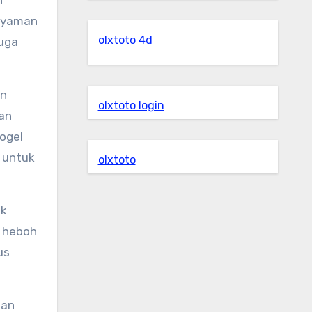
n
 nyaman
olxtoto 4d
juga
an
olxtoto login
kan
togel
 untuk
olxtoto
uk
i heboh
us
gan