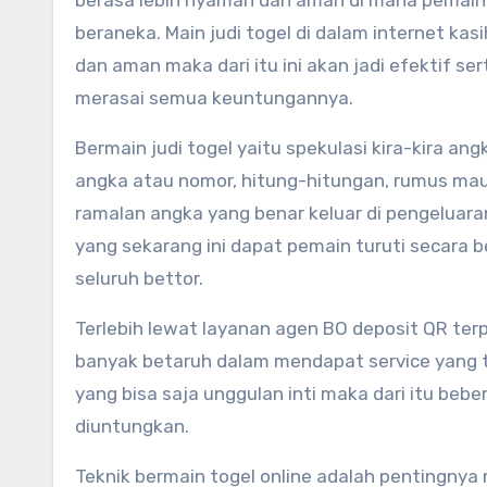
berasa lebih nyaman dan aman di mana pemain
beraneka. Main judi togel di dalam internet k
dan aman maka dari itu ini akan jadi efektif se
merasai semua keuntungannya.
Bermain judi togel yaitu spekulasi kira-kira an
angka atau nomor, hitung-hitungan, rumus mau
ramalan angka yang benar keluar di pengeluaran
yang sekarang ini dapat pemain turuti secara 
seluruh bettor.
Terlebih lewat layanan agen BO deposit QR ter
banyak betaruh dalam mendapat service yang t
yang bisa saja unggulan inti maka dari itu beb
diuntungkan.
Teknik bermain togel online adalah pentingnya