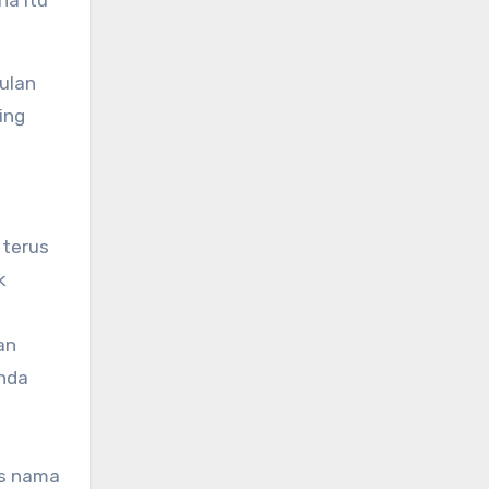
na itu
gulan
ing
,
 terus
k
an
anda
as nama