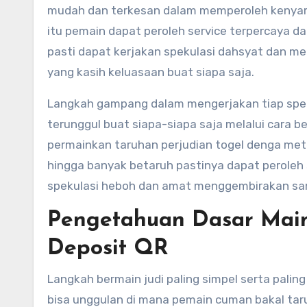
mudah dan terkesan dalam memperoleh kenyama
itu pemain dapat peroleh service terpercaya da
pasti dapat kerjakan spekulasi dahsyat dan m
yang kasih keluasaan buat siapa saja.
Langkah gampang dalam mengerjakan tiap speku
terunggul buat siapa-siapa saja melalui cara 
permainkan taruhan perjudian togel denga met
hingga banyak betaruh pastinya dapat peroleh 
spekulasi heboh dan amat menggembirakan sam
Pengetahuan Dasar Main 
Deposit QR
Langkah bermain judi paling simpel serta paling
bisa unggulan di mana pemain cuman bakal taruh