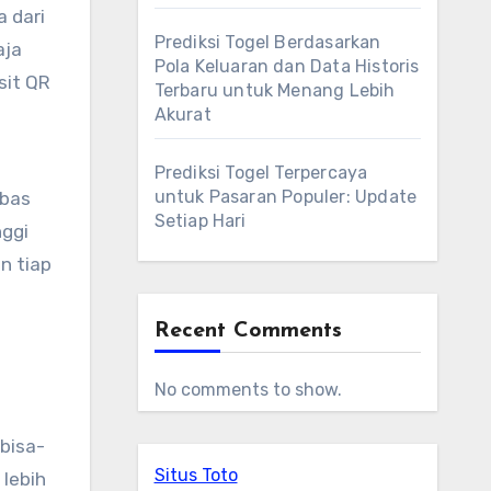
 dari
Prediksi Togel Berdasarkan
aja
Pola Keluaran dan Data Historis
sit QR
Terbaru untuk Menang Lebih
Akurat
Prediksi Togel Terpercaya
untuk Pasaran Populer: Update
ebas
Setiap Hari
nggi
n tiap
Recent Comments
No comments to show.
 bisa-
Situs Toto
 lebih