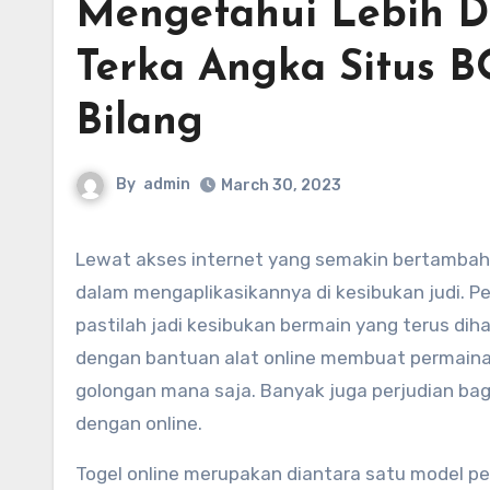
Mengetahui Lebih D
Terka Angka Situs B
Bilang
By
admin
March 30, 2023
Lewat akses internet yang semakin bertambah kasih faedah buat beberapa pemakainya pastinya simpel juga
dalam mengaplikasikannya di kesibukan judi. Pe
pastilah jadi kesibukan bermain yang terus dih
dengan bantuan alat online membuat permainan
golongan mana saja. Banyak juga perjudian bagu
dengan online.
Togel online merupakan diantara satu model per