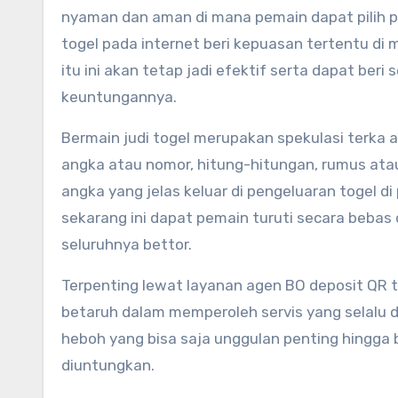
nyaman dan aman di mana pemain dapat pilih p
togel pada internet beri kepuasan tertentu di
itu ini akan tetap jadi efektif serta dapat be
keuntungannya.
Bermain judi togel merupakan spekulasi terka
angka atau nomor, hitung-hitungan, rumus atau
angka yang jelas keluar di pengeluaran togel d
sekarang ini dapat pemain turuti secara bebas
seluruhnya bettor.
Terpenting lewat layanan agen BO deposit QR 
betaruh dalam memperoleh servis yang selalu 
heboh yang bisa saja unggulan penting hingga 
diuntungkan.