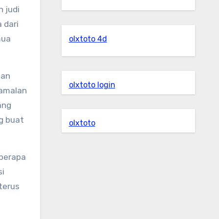
 judi
 dari
mua
olxtoto 4d
gan
olxtoto login
ramalan
ang
g buat
olxtoto
eberapa
si
terus