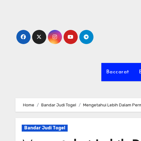
Skip
to
content
Baccarat
Home
Bandar Judi Togel
Mengetahui Lebih Dalam Perma
Bandar Judi Togel