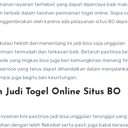
nan layanan terhebat yang dapat dipercaya baik maka
n terbaik dalam taruhan permainan togel online. Siapa s
enggembirakan oleh karena ada pelayanan situs BO depo
lasi heboh dan menentang ini jadi bisa saja unggulan
bermain termudah dan terkesan baik. Betaruh pastinya b
ode yang ringkas bisa juga beri kemungkinan menang ti
service yang terus dapat dihandalkan dalam menjalanka
pai juga begitu beri keuntungan.
Judi Togel Online Situs BO
 nyaman kini pastinya jadi bisa unggulan terunggul yang
an dengan lebih fleksibel serta pasti juga bakal berasa