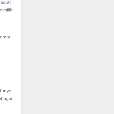
result
 miliki
 nomor
ntunya
sebagai