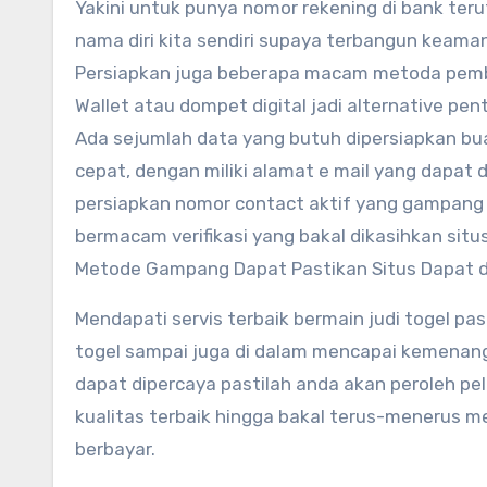
Yakini untuk punya nomor rekening di bank ter
nama diri kita sendiri supaya terbangun keam
Persiapkan juga beberapa macam metoda pemb
Wallet atau dompet digital jadi alternative pen
Ada sejumlah data yang butuh dipersiapkan bu
cepat, dengan miliki alamat e mail yang dapat 
persiapkan nomor contact aktif yang gampang u
bermacam verifikasi yang bakal dikasihkan situ
Metode Gampang Dapat Pastikan Situs Dapat d
Mendapati servis terbaik bermain judi togel p
togel sampai juga di dalam mencapai kemenang
dapat dipercaya pastilah anda akan peroleh p
kualitas terbaik hingga bakal terus-menerus
berbayar.