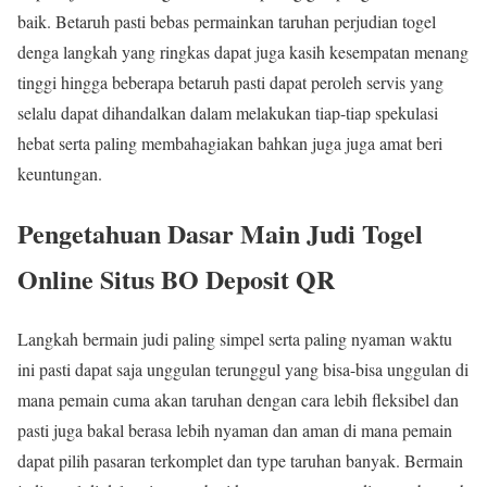
baik. Betaruh pasti bebas permainkan taruhan perjudian togel
denga langkah yang ringkas dapat juga kasih kesempatan menang
tinggi hingga beberapa betaruh pasti dapat peroleh servis yang
selalu dapat dihandalkan dalam melakukan tiap-tiap spekulasi
hebat serta paling membahagiakan bahkan juga juga amat beri
keuntungan.
Pengetahuan Dasar Main Judi Togel
Online Situs BO Deposit QR
Langkah bermain judi paling simpel serta paling nyaman waktu
ini pasti dapat saja unggulan terunggul yang bisa-bisa unggulan di
mana pemain cuma akan taruhan dengan cara lebih fleksibel dan
pasti juga bakal berasa lebih nyaman dan aman di mana pemain
dapat pilih pasaran terkomplet dan type taruhan banyak. Bermain