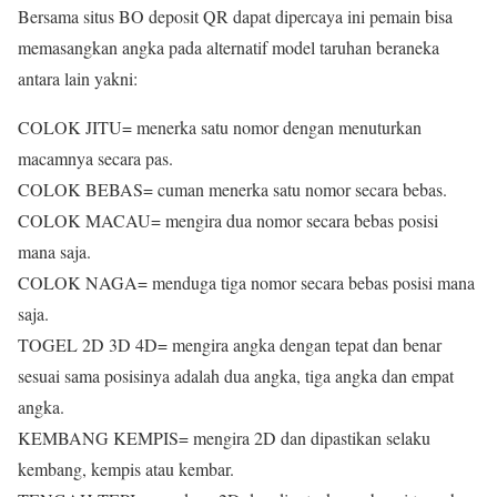
Bersama situs BO deposit QR dapat dipercaya ini pemain bisa
memasangkan angka pada alternatif model taruhan beraneka
antara lain yakni:
COLOK JITU= menerka satu nomor dengan menuturkan
macamnya secara pas.
COLOK BEBAS= cuman menerka satu nomor secara bebas.
COLOK MACAU= mengira dua nomor secara bebas posisi
mana saja.
COLOK NAGA= menduga tiga nomor secara bebas posisi mana
saja.
TOGEL 2D 3D 4D= mengira angka dengan tepat dan benar
sesuai sama posisinya adalah dua angka, tiga angka dan empat
angka.
KEMBANG KEMPIS= mengira 2D dan dipastikan selaku
kembang, kempis atau kembar.