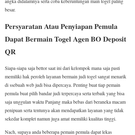
angka didalamnya serta coba keberuntungan main togel paling
besar.
Persyaratan Atau Penyiapan Pemula
Dapat Bermain Togel Agen BO Deposit
QR
Siapa-siapa saja bettor saat ini dari kelompok mana saja pasti
memiliki hak peroleh layanan bermain judi togel sangat menarik
di ssebuah web judi bisa dipercaya. Penting buat tiap pemain
pemula buat pilih bandar judi terpercaya serta terbaik yang bisa
saja unggulan waktu Panjang maka bebas dari beraneka macam
penipuan serta tentunya akan mendapatkan layanan yang tidak
sekedar komplet namun juga amat memiliki kualitas tinggi.
Nach, supaya anda beberapa pemain pemula dapat lekas