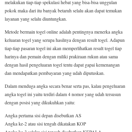
melakukan tiap-tiap spekulasi hebat yang bisa-bisa unggulan
pokok maka dari itu banyak betaruh selalu akan dapat temukan
layanan yang selalu diuntungkan.
Metode bermain togel online adalah pentingnya menerka angka
keluaran togel yang serupa hasilnya dengan result togel. Adapun
tiap-tiap pasaran togel ini akan memperlihatkan result togel tiap
harinya dan pemain dengan miliki prakiraan rukun atau sama
dengan hasil pengeluaran togel tentu dapat gapai kemenangan
dan mendapatkan pembayaran yang udah diputuskan.
Dalam menduga angka secara benar serta pas, kalau pengeluaran
angka togel ini yaitu terdiri dalam 4 nomor yang udah tersusun
dengan posisi yang dikukuhkan yaitu:
Angka pertama sisi depan disebutkan AS
Angka ke-2 atau sisi tengah dikatakan KOP
Angka ke-3 selaku sisi tengah disebutkan KEPALA