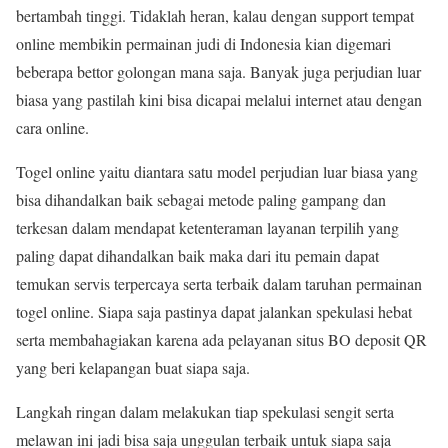
bertambah tinggi. Tidaklah heran, kalau dengan support tempat
online membikin permainan judi di Indonesia kian digemari
beberapa bettor golongan mana saja. Banyak juga perjudian luar
biasa yang pastilah kini bisa dicapai melalui internet atau dengan
cara online.
Togel online yaitu diantara satu model perjudian luar biasa yang
bisa dihandalkan baik sebagai metode paling gampang dan
terkesan dalam mendapat ketenteraman layanan terpilih yang
paling dapat dihandalkan baik maka dari itu pemain dapat
temukan servis terpercaya serta terbaik dalam taruhan permainan
togel online. Siapa saja pastinya dapat jalankan spekulasi hebat
serta membahagiakan karena ada pelayanan situs BO deposit QR
yang beri kelapangan buat siapa saja.
Langkah ringan dalam melakukan tiap spekulasi sengit serta
melawan ini jadi bisa saja unggulan terbaik untuk siapa saja