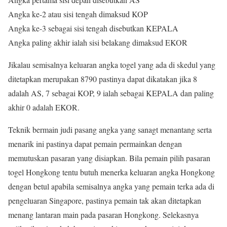
Angka ke-2 atau sisi tengah dimaksud KOP
Angka ke-3 sebagai sisi tengah disebutkan KEPALA
Angka paling akhir ialah sisi belakang dimaksud EKOR
Jikalau semisalnya keluaran angka togel yang ada di skedul yang
ditetapkan merupakan 8790 pastinya dapat dikatakan jika 8
adalah AS, 7 sebagai KOP, 9 ialah sebagai KEPALA dan paling
akhir 0 adalah EKOR.
Teknik bermain judi pasang angka yang sanagt menantang serta
menarik ini pastinya dapat pemain permainkan dengan
memutuskan pasaran yang disiapkan. Bila pemain pilih pasaran
togel Hongkong tentu butuh menerka keluaran angka Hongkong
dengan betul apabila semisalnya angka yang pemain terka ada di
pengeluaran Singapore, pastinya pemain tak akan ditetapkan
menang lantaran main pada pasaran Hongkong. Selekasnya