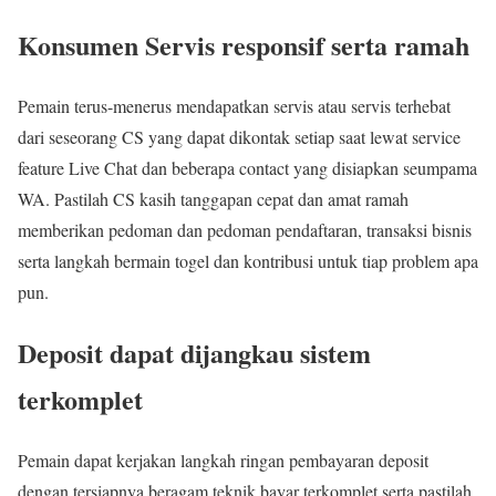
Konsumen Servis responsif serta ramah
Pemain terus-menerus mendapatkan servis atau servis terhebat
dari seseorang CS yang dapat dikontak setiap saat lewat service
feature Live Chat dan beberapa contact yang disiapkan seumpama
WA. Pastilah CS kasih tanggapan cepat dan amat ramah
memberikan pedoman dan pedoman pendaftaran, transaksi bisnis
serta langkah bermain togel dan kontribusi untuk tiap problem apa
pun.
Deposit dapat dijangkau sistem
terkomplet
Pemain dapat kerjakan langkah ringan pembayaran deposit
dengan tersiapnya beragam teknik bayar terkomplet serta pastilah