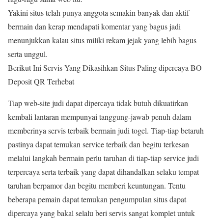
Yakini situs telah punya anggota semakin banyak dan aktif
bermain dan kerap mendapati komentar yang bagus jadi
menunjukkan kalau situs miliki rekam jejak yang lebih bagus
serta unggul.
Berikut Ini Servis Yang Dikasihkan Situs Paling dipercaya BO
Deposit QR Terhebat
Tiap web-site judi dapat dipercaya tidak butuh dikuatirkan
kembali lantaran mempunyai tanggung-jawab penuh dalam
memberinya servis terbaik bermain judi togel. Tiap-tiap betaruh
pastinya dapat temukan service terbaik dan begitu terkesan
melalui langkah bermain perlu taruhan di tiap-tiap service judi
terpercaya serta terbaik yang dapat dihandalkan selaku tempat
taruhan berpamor dan begitu memberi keuntungan. Tentu
beberapa pemain dapat temukan pengumpulan situs dapat
dipercaya yang bakal selalu beri servis sangat komplet untuk