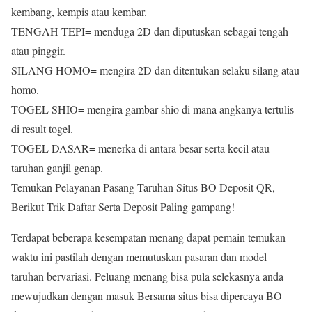
kembang, kempis atau kembar.
TENGAH TEPI= menduga 2D dan diputuskan sebagai tengah
atau pinggir.
SILANG HOMO= mengira 2D dan ditentukan selaku silang atau
homo.
TOGEL SHIO= mengira gambar shio di mana angkanya tertulis
di result togel.
TOGEL DASAR= menerka di antara besar serta kecil atau
taruhan ganjil genap.
Temukan Pelayanan Pasang Taruhan Situs BO Deposit QR,
Berikut Trik Daftar Serta Deposit Paling gampang!
Terdapat beberapa kesempatan menang dapat pemain temukan
waktu ini pastilah dengan memutuskan pasaran dan model
taruhan bervariasi. Peluang menang bisa pula selekasnya anda
mewujudkan dengan masuk Bersama situs bisa dipercaya BO