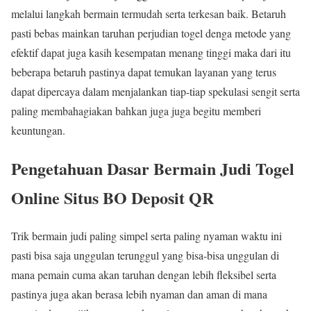
melalui langkah bermain termudah serta terkesan baik. Betaruh
pasti bebas mainkan taruhan perjudian togel denga metode yang
efektif dapat juga kasih kesempatan menang tinggi maka dari itu
beberapa betaruh pastinya dapat temukan layanan yang terus
dapat dipercaya dalam menjalankan tiap-tiap spekulasi sengit serta
paling membahagiakan bahkan juga juga begitu memberi
keuntungan.
Pengetahuan Dasar Bermain Judi Togel
Online Situs BO Deposit QR
Trik bermain judi paling simpel serta paling nyaman waktu ini
pasti bisa saja unggulan terunggul yang bisa-bisa unggulan di
mana pemain cuma akan taruhan dengan lebih fleksibel serta
pastinya juga akan berasa lebih nyaman dan aman di mana