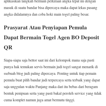
aplikasikan langkah bermain perkiraan angka tepat ini dengan
masuk di suatu bandar bisa dipercaya maka dapat lekas pasang
angka didalamnya dan coba hoki main togel paling besar.
Prasyarat Atau Penyiapan Pemula
Dapat Bermain Togel Agen BO Deposit
QR
Siapa-siapa saja bettor saat ini dari kelompok mana saja pasti
punya hak temukan servis bermain judi togel sangat menarik di
ssebuah blog judi paling dipercaya. Penting untuk tiap pemain
pemula buat pilih bandar judi terpercaya serta terbaik yang dapat
saja unggulan waktu Panjang maka dari itu bebas dari beragam
bentuk penipuan serta yang pasti bakal peroleh service yang tidak
cuma komplet namun juga amat bermutu tinggi.