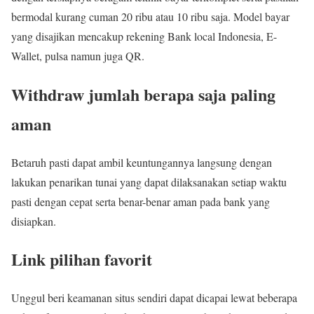
bermodal kurang cuman 20 ribu atau 10 ribu saja. Model bayar
yang disajikan mencakup rekening Bank local Indonesia, E-
Wallet, pulsa namun juga QR.
Withdraw jumlah berapa saja paling
aman
Betaruh pasti dapat ambil keuntungannya langsung dengan
lakukan penarikan tunai yang dapat dilaksanakan setiap waktu
pasti dengan cepat serta benar-benar aman pada bank yang
disiapkan.
Link pilihan favorit
Unggul beri keamanan situs sendiri dapat dicapai lewat beberapa