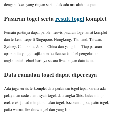
dengan akses yang ringan serta tidak ada masalah apa pun.
Pasaran togel serta
result togel
komplet
Pemain pastinya dapat peroleh servis pasaran togel amat komplet
dan terkenal seperti Singapore, Hongkong, Thailand, Taiwan,
Sydney, Cambodia, Japan, China dan yang lain. Tiap pasaran
apapun itu yang disajikan maka ikut serta tabel pengeluaran
angka untuk sehari-harinya secara live dengan data tepat.
Data ramalan togel dapat dipercaya
Ada juga servis terkomplet data perkiraan togel tepat karena ada
pelayanan code alam, syair togel, data angka Shio, buku mimpi,
erek erek ijtihad mimpi, ramalan togel, bocoran angka, paito togel,
paito warna, live draw togel dan yang lain.