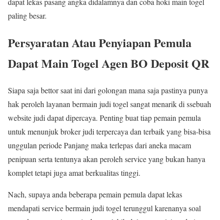
dapat lekas pasang angka didalamnya dan coba hoki main togel
paling besar.
Persyaratan Atau Penyiapan Pemula
Dapat Main Togel Agen BO Deposit QR
Siapa saja bettor saat ini dari golongan mana saja pastinya punya
hak peroleh layanan bermain judi togel sangat menarik di ssebuah
website judi dapat dipercaya. Penting buat tiap pemain pemula
untuk menunjuk broker judi terpercaya dan terbaik yang bisa-bisa
unggulan periode Panjang maka terlepas dari aneka macam
penipuan serta tentunya akan peroleh service yang bukan hanya
komplet tetapi juga amat berkualitas tinggi.
Nach, supaya anda beberapa pemain pemula dapat lekas
mendapati service bermain judi togel terunggul karenanya soal