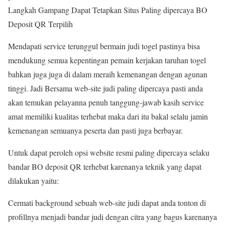
Langkah Gampang Dapat Tetapkan Situs Paling dipercaya BO
Deposit QR Terpilih
Mendapati service terunggul bermain judi togel pastinya bisa
mendukung semua kepentingan pemain kerjakan taruhan togel
bahkan juga juga di dalam meraih kemenangan dengan agunan
tinggi. Jadi Bersama web-site judi paling dipercaya pasti anda
akan temukan pelayanna penuh tanggung-jawab kasih service
amat memiliki kualitas terhebat maka dari itu bakal selalu jamin
kemenangan semuanya peserta dan pasti juga berbayar.
Untuk dapat peroleh opsi website resmi paling dipercaya selaku
bandar BO deposit QR terhebat karenanya teknik yang dapat
dilakukan yaitu:
Cermati background sebuah web-site judi dapat anda tonton di
profillnya menjadi bandar judi dengan citra yang bagus karenanya