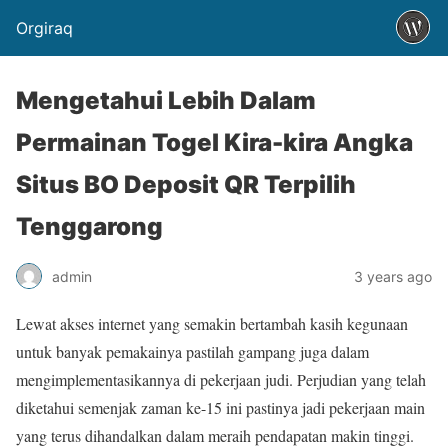
Orgiraq
Mengetahui Lebih Dalam
Permainan Togel Kira-kira Angka
Situs BO Deposit QR Terpilih
Tenggarong
admin
3 years ago
Lewat akses internet yang semakin bertambah kasih kegunaan
untuk banyak pemakainya pastilah gampang juga dalam
mengimplementasikannya di pekerjaan judi. Perjudian yang telah
diketahui semenjak zaman ke-15 ini pastinya jadi pekerjaan main
yang terus dihandalkan dalam meraih pendapatan makin tinggi.