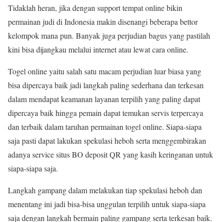
Tidaklah heran, jika dengan support tempat online bikin
permainan judi di Indonesia makin disenangi beberapa bettor
kelompok mana pun. Banyak juga perjudian bagus yang pastilah
kini bisa dijangkau melalui internet atau lewat cara online.
Togel online yaitu salah satu macam perjudian luar biasa yang
bisa dipercaya baik jadi langkah paling sederhana dan terkesan
dalam mendapat keamanan layanan terpilih yang paling dapat
dipercaya baik hingga pemain dapat temukan servis terpercaya
dan terbaik dalam taruhan permainan togel online. Siapa-siapa
saja pasti dapat lakukan spekulasi heboh serta menggembirakan
adanya service situs BO deposit QR yang kasih keringanan untuk
siapa-siapa saja.
Langkah gampang dalam melakukan tiap spekulasi heboh dan
menentang ini jadi bisa-bisa unggulan terpilih untuk siapa-siapa
saja dengan langkah bermain paling gampang serta terkesan baik.