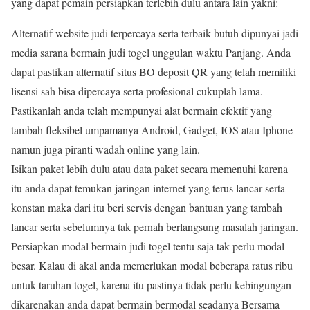
yang dapat pemain persiapkan terlebih dulu antara lain yakni:
Alternatif website judi terpercaya serta terbaik butuh dipunyai jadi
media sarana bermain judi togel unggulan waktu Panjang. Anda
dapat pastikan alternatif situs BO deposit QR yang telah memiliki
lisensi sah bisa dipercaya serta profesional cukuplah lama.
Pastikanlah anda telah mempunyai alat bermain efektif yang
tambah fleksibel umpamanya Android, Gadget, IOS atau Iphone
namun juga piranti wadah online yang lain.
Isikan paket lebih dulu atau data paket secara memenuhi karena
itu anda dapat temukan jaringan internet yang terus lancar serta
konstan maka dari itu beri servis dengan bantuan yang tambah
lancar serta sebelumnya tak pernah berlangsung masalah jaringan.
Persiapkan modal bermain judi togel tentu saja tak perlu modal
besar. Kalau di akal anda memerlukan modal beberapa ratus ribu
untuk taruhan togel, karena itu pastinya tidak perlu kebingungan
dikarenakan anda dapat bermain bermodal seadanya Bersama