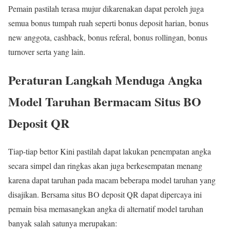
Pemain pastilah terasa mujur dikarenakan dapat peroleh juga
semua bonus tumpah ruah seperti bonus deposit harian, bonus
new anggota, cashback, bonus referal, bonus rollingan, bonus
turnover serta yang lain.
Peraturan Langkah Menduga Angka
Model Taruhan Bermacam Situs BO
Deposit QR
Tiap-tiap bettor Kini pastilah dapat lakukan penempatan angka
secara simpel dan ringkas akan juga berkesempatan menang
karena dapat taruhan pada macam beberapa model taruhan yang
disajikan. Bersama situs BO deposit QR dapat dipercaya ini
pemain bisa memasangkan angka di alternatif model taruhan
banyak salah satunya merupakan: