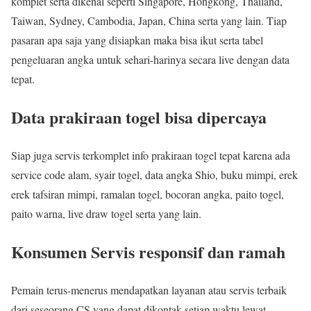
komplet serta dikenal seperti Singapore, Hongkong, Thailand,
Taiwan, Sydney, Cambodia, Japan, China serta yang lain. Tiap
pasaran apa saja yang disiapkan maka bisa ikut serta tabel
pengeluaran angka untuk sehari-harinya secara live dengan data
tepat.
Data prakiraan togel bisa dipercaya
Siap juga servis terkomplet info prakiraan togel tepat karena ada
service code alam, syair togel, data angka Shio, buku mimpi, erek
erek tafsiran mimpi, ramalan togel, bocoran angka, paito togel,
paito warna, live draw togel serta yang lain.
Konsumen Servis responsif dan ramah
Pemain terus-menerus mendapatkan layanan atau servis terbaik
dari seseorang CS yang dapat dikontak setiap waktu lewat