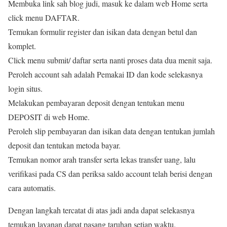
Membuka link sah blog judi, masuk ke dalam web Home serta
click menu DAFTAR.
Temukan formulir register dan isikan data dengan betul dan
komplet.
Click menu submit/ daftar serta nanti proses data dua menit saja.
Peroleh account sah adalah Pemakai ID dan kode selekasnya
login situs.
Melakukan pembayaran deposit dengan tentukan menu
DEPOSIT di web Home.
Peroleh slip pembayaran dan isikan data dengan tentukan jumlah
deposit dan tentukan metoda bayar.
Temukan nomor arah transfer serta lekas transfer uang, lalu
verifikasi pada CS dan periksa saldo account telah berisi dengan
cara automatis.
Dengan langkah tercatat di atas jadi anda dapat selekasnya
temukan layanan dapat pasang taruhan setiap waktu.