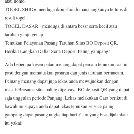
atau homo.
TOGEL SHIO= menduga ikon shio di mana angkanya tertulis di
result togel.
TOGEL DASAR= menduga di antara besar serta kecil atau
taruhan ganjil genap.
Temukan Pelayanan Pasang Taruhan Situs BO Deposit QR,
Berikut Langkah Daftar Serta Deposit Paling gampang!
Ada beberapa kesempatan menang dapat pemain temukan saat ini
pasti dengan memutuskan pasaran dan jenis taruhan bermacam.
Peluang menang dapat juga lekas anda mewujudkan dengan
masuk Bersama situs paling dipercaya BO deposit QR yang dapat
saja unggulan periode Panjang. Lekas melakukan Cara berikut di
bawah ini supaya anda dapat lekas temukan service paling
gampang dapat pasang angka tiap hari. Cara yang bisa dijalankan
itu yakni: