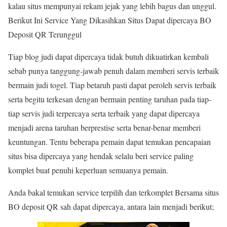
kalau situs mempunyai rekam jejak yang lebih bagus dan unggul.
Berikut Ini Service Yang Dikasihkan Situs Dapat dipercaya BO
Deposit QR Terunggul
Tiap blog judi dapat dipercaya tidak butuh dikuatirkan kembali
sebab punya tanggung-jawab penuh dalam memberi servis terbaik
bermain judi togel. Tiap betaruh pasti dapat peroleh servis terbaik
serta begitu terkesan dengan bermain penting taruhan pada tiap-
tiap servis judi terpercaya serta terbaik yang dapat dipercaya
menjadi arena taruhan berprestise serta benar-benar memberi
keuntungan. Tentu beberapa pemain dapat temukan pencapaian
situs bisa dipercaya yang hendak selalu beri service paling
komplet buat penuhi keperluan semuanya pemain.
Anda bakal temukan service terpilih dan terkomplet Bersama situs
BO deposit QR sah dapat dipercaya, antara lain menjadi berikut;