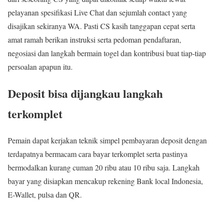
pelayanan spesifikasi Live Chat dan sejumlah contact yang
disajikan sekiranya WA. Pasti CS kasih tanggapan cepat serta
amat ramah berikan instruksi serta pedoman pendaftaran,
negosiasi dan langkah bermain togel dan kontribusi buat tiap-tiap
persoalan apapun itu.
Deposit bisa dijangkau langkah
terkomplet
Pemain dapat kerjakan teknik simpel pembayaran deposit dengan
terdapatnya bermacam cara bayar terkomplet serta pastinya
bermodalkan kurang cuman 20 ribu atau 10 ribu saja. Langkah
bayar yang disiapkan mencakup rekening Bank local Indonesia,
E-Wallet, pulsa dan QR.