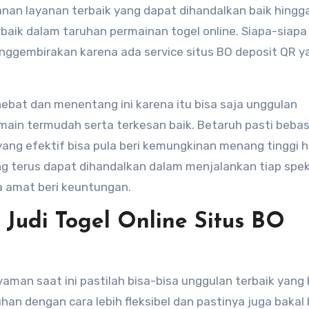
n layanan terbaik yang dapat dihandalkan baik hingg
baik dalam taruhan permainan togel online. Siapa-siapa
enggembirakan karena ada service situs BO deposit QR y
ebat dan menentang ini karena itu bisa saja unggulan
rmain termudah serta terkesan baik. Betaruh pasti beba
yang efektif bisa pula beri kemungkinan menang tinggi 
ng terus dapat dihandalkan dalam menjalankan tiap spek
 amat beri keuntungan.
Judi Togel Online Situs BO
aman saat ini pastilah bisa-bisa unggulan terbaik yang 
an dengan cara lebih fleksibel dan pastinya juga bakal