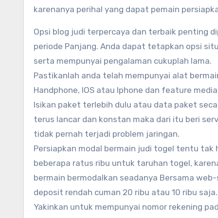
karenanya perihal yang dapat pemain persiapkan
Opsi blog judi terpercaya dan terbaik penting 
periode Panjang. Anda dapat tetapkan opsi situ
serta mempunyai pengalaman cukuplah lama.
Pastikanlah anda telah mempunyai alat bermain
Handphone, IOS atau Iphone dan feature media o
Isikan paket terlebih dulu atau data paket sec
terus lancar dan konstan maka dari itu beri se
tidak pernah terjadi problem jaringan.
Persiapkan modal bermain judi togel tentu tak
beberapa ratus ribu untuk taruhan togel, karen
bermain bermodalkan seadanya Bersama web-si
deposit rendah cuman 20 ribu atau 10 ribu saja.
Yakinkan untuk mempunyai nomor rekening pada