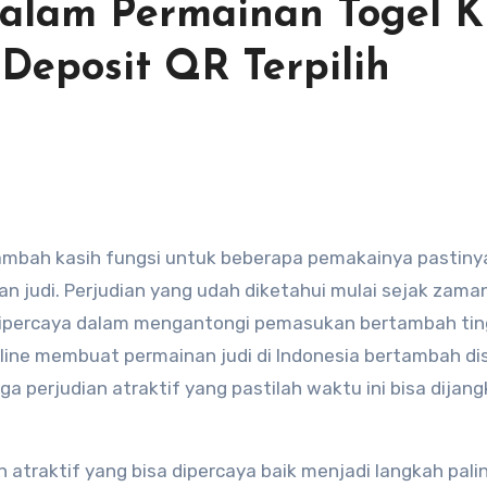
alam Permainan Togel Ki
Deposit QR Terpilih
 judi. Perjudian yang udah diketahui mulai sejak zama
lu dipercaya dalam mengantongi pemasukan bertambah tin
line membuat permainan judi di Indonesia bertambah di
 perjudian atraktif yang pastilah waktu ini bisa dijan
n atraktif yang bisa dipercaya baik menjadi langkah pali