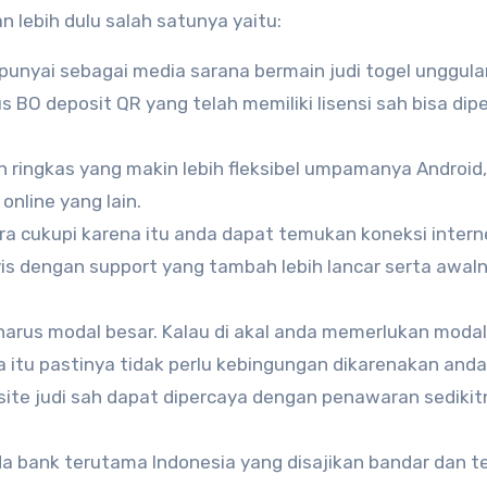
 lebih dulu salah satunya yaitu:
dipunyai sebagai media sarana bermain judi togel unggula
s BO deposit QR yang telah memiliki lisensi sah bisa dip
 ringkas yang makin lebih fleksibel umpamanya Android,
nline yang lain.
ara cukupi karena itu anda dapat temukan koneksi inter
rvis dengan support yang tambah lebih lancar serta awal
 harus modal besar. Kalau di akal anda memerlukan modal
a itu pastinya tidak perlu kebingungan dikarenakan and
te judi sah dapat dipercaya dengan penawaran sedikit
 bank terutama Indonesia yang disajikan bandar dan t