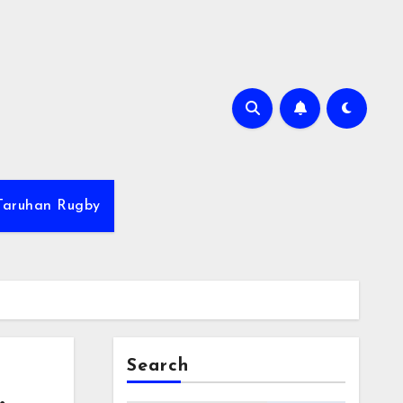
Taruhan Rugby
Search