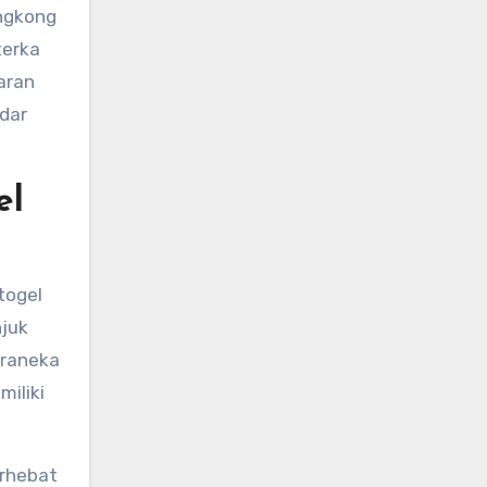
ngkong
terka
aran
dar
el
togel
njuk
eraneka
iliki
erhebat