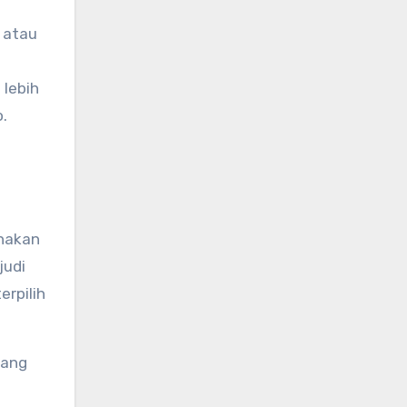
 atau
 lebih
.
g
anakan
judi
erpilih
yang