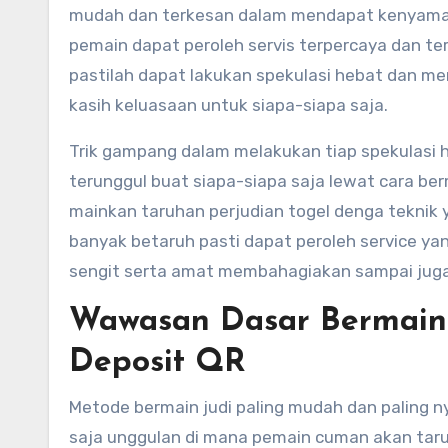
mudah dan terkesan dalam mendapat kenyamana
pemain dapat peroleh servis terpercaya dan ter
pastilah dapat lakukan spekulasi hebat dan m
kasih keluasaan untuk siapa-siapa saja.
Trik gampang dalam melakukan tiap spekulasi h
terunggul buat siapa-siapa saja lewat cara be
mainkan taruhan perjudian togel denga teknik 
banyak betaruh pasti dapat peroleh service ya
sengit serta amat membahagiakan sampai juga
Wawasan Dasar Bermain 
Deposit QR
Metode bermain judi paling mudah dan paling ny
saja unggulan di mana pemain cuman akan taruh