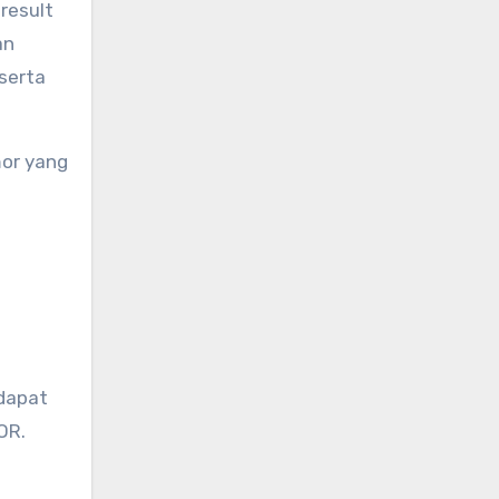
result
an
serta
mor yang
dapat
OR.