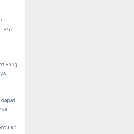
n
ercaya
net yang
nya
a dapat
nya
entulah