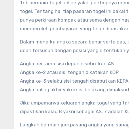
Trik bermain togel online yakni pentingnya me
togel. Tentang hal tiap pasaran togel ini bakal
punya perkiraan kompak atau sama dengan hasi
memperoleh pembayaran yang telah dipastikan
Dalam menerka angka secara benar serta pas, ji
udah tersusun dengan posisi yang ditentukan y
Angka pertama sisi depan disebutkan AS
Angka ke-2 atau sisi tengah dikatakan KOP
Angka ke-3 selaku sisi tengah disebutkan KEP
Angka paling akhir yakni sisi belakang dimaksu
Jika umpamanya keluaran angka togel yang ta
dipastikan kalau 8 yakni sebagai AS, 7 adalah K
Langkah bermain judi pasang angka yang sanag