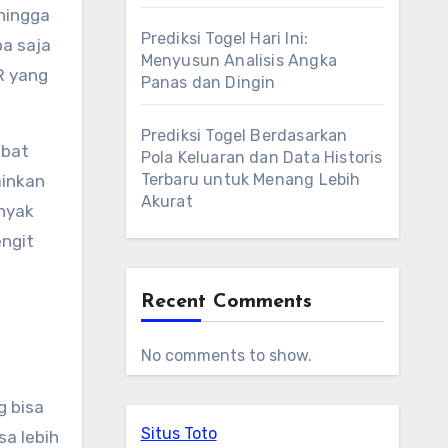
hingga
Prediksi Togel Hari Ini:
pa saja
Menyusun Analisis Angka
R yang
Panas dan Dingin
Prediksi Togel Berdasarkan
ebat
Pola Keluaran dan Data Historis
Terbaru untuk Menang Lebih
ainkan
Akurat
anyak
engit
Recent Comments
No comments to show.
g bisa
Situs Toto
sa lebih