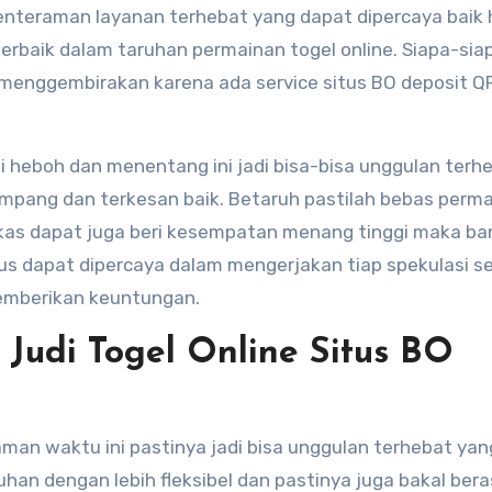
teraman layanan terhebat yang dapat dipercaya baik 
erbaik dalam taruhan permainan togel online. Siapa-sia
 menggembirakan karena ada service situs BO deposit Q
i heboh dan menentang ini jadi bisa-bisa unggulan terh
gampang dan terkesan baik. Betaruh pastilah bebas perm
ngkas dapat juga beri kesempatan menang tinggi maka b
rus dapat dipercaya dalam mengerjakan tiap spekulasi s
emberikan keuntungan.
Judi Togel Online Situs BO
aman waktu ini pastinya jadi bisa unggulan terhebat yan
an dengan lebih fleksibel dan pastinya juga bakal bera