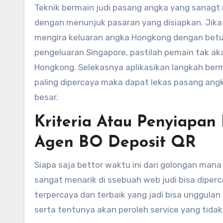
Teknik bermain judi pasang angka yang sanagt
dengan menunjuk pasaran yang disiapkan. Jik
mengira keluaran angka Hongkong dengan betul
pengeluaran Singapore, pastilah pemain tak a
Hongkong. Selekasnya aplikasikan langkah berm
paling dipercaya maka dapat lekas pasang ang
besar.
Kriteria Atau Penyiapan
Agen BO Deposit QR
Siapa saja bettor waktu ini dari golongan mana 
sangat menarik di ssebuah web judi bisa diperca
terpercaya dan terbaik yang jadi bisa unggul
serta tentunya akan peroleh service yang tidak