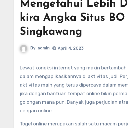
Mengetahui Lebih D
kira Angka Situs BO
Singkawang
By
admin
April 4, 2023
Lewat koneksi internet yang makin bertambah beri fungsi untuk beberapa pemakainya pastilah simpel juga
dalam mengaplikasikannya di aktivitas judi. Perj
aktivitas main yang terus dipercaya dalam me
jika dengan bantuan tempat online bikin permai
golongan mana pun. Banyak juga perjudian atrak
dengan online.
Togel online merupakan salah satu macam perjud