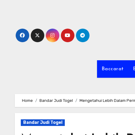
Skip
to
content
Baccarat
Home
Bandar Judi Togel
Mengetahui Lebih Dalam Perm
Bandar Judi Togel