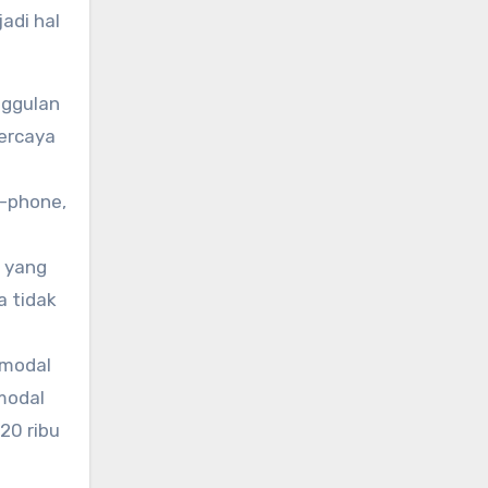
adi hal
nggulan
percaya
e-phone,
t yang
a tidak
 modal
rmodal
20 ribu