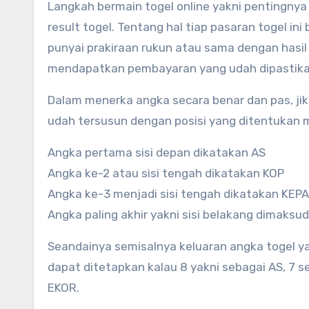
Langkah bermain togel online yakni pentingny
result togel. Tentang hal tiap pasaran togel in
punyai prakiraan rukun atau sama dengan hasi
mendapatkan pembayaran yang udah dipastika
Dalam menerka angka secara benar dan pas, jik
udah tersusun dengan posisi yang ditentukan 
Angka pertama sisi depan dikatakan AS
Angka ke-2 atau sisi tengah dikatakan KOP
Angka ke-3 menjadi sisi tengah dikatakan KEP
Angka paling akhir yakni sisi belakang dimaksu
Seandainya semisalnya keluaran angka togel y
dapat ditetapkan kalau 8 yakni sebagai AS, 7 se
EKOR.