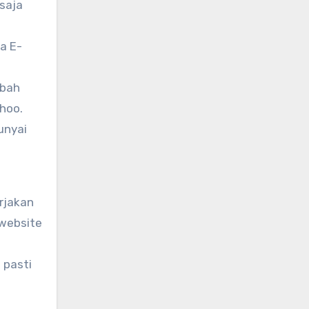
saja
a E-
mbah
hoo.
unyai
rjakan
 website
 pasti