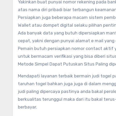
Yakinkan buat punyai nomor rekening pada bank
atas nama diri pribadi biar terbangun keamana
Persiapkan juga beberapa macam sistem pem
Wallet atau dompet digital selaku pilihan penti
Ada banyak data yang butuh dipersiapkan manf
cepat, yakni dengan punyai alamat e mail yang
Pemain butuh persiapkan nomor contact aktif y
untuk bermacam verifikasi yang bisa diberi sit
Metode Simpel Dapat Putuskan Situs Paling dip
Mendapati layanan terbaik bermain judi togel
taruhan togel bahkan juga juga di dalam men
judi paling dipercaya pastinya anda bakal per
berkualitas terunggul maka dari itu bakal t
berbayar.