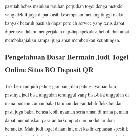
pastilah bebas mainkan taruhan perjudian togel denga metode
yang efektif juga dapat kasih kesempatan menang tinggi maka
banyak betaruh pastilah dapat peroleh service yang terus dapat
dipercaya dalam mengerjakan tiap-tiap spekulasi heboh dan amat
membahagiakan sampai juga amat memberikan keuntungan.
Pengetahuan Dasar Bermain Judi Togel
Online Situs BO Deposit QR
Trik bermain judi paling gampang dan paling nyaman kini
pastinya jadi bisa unggulan terunggul yang bisa-bisa unggulan di
mana pemain cuman bakal taruhan dengan lebih fleksibel dan
pasti juga bakal berasa lebih nyaman serta aman di mana pemain
dapat memutuskan pasaran terkomplet dan model taruhan
beraneka. Main judi togel dalam internet kasih kepuasan spesifik