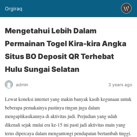
Orgiraq
Mengetahui Lebih Dalam
Permainan Togel Kira-kira Angka
Situs BO Deposit QR Terhebat
Hulu Sungai Selatan
admin
3 years ago
Lewat koneksi internet yang makin banyak kasih kegunaan untuk
beberapa pemakainya pastinya ringan juga dalam
mengaplikasikannya di aktivitas judi. Perjudian yang udah
dikenali sejak mulai era ke-15 ini pasti jadi aktivitas main yang
terus dipercaya dalam mengantongi pendapatan bertambah tinggi.