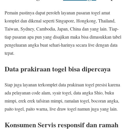
Pemain pastinya dapat peroleh layanan pasaran togel amat
komplet dan dikenal seperti Singapore, Hongkong, Thailand,
Taiwan, Sydney, Cambodia, Japan, China dan yang lain. Tiap-
tiap pasaran apa pun yang disajikan maka bisa dimasukkan tabel
pengeluaran angka buat sehari-harinya secara live dengan data
tepat.
Data prakiraan togel bisa dipercaya
Siap juga layanan terkomplet data prakiraan togel presisi karena
ada pelayanan code alam, syair togel, data angka Shio, buku
mimpi, erek erek tafsiran mimpi, ramalan togel, bocoran angka,
paito togel, paito warna, live draw togel namun juga yang lain.
Konsumen Servis responsif dan ramah