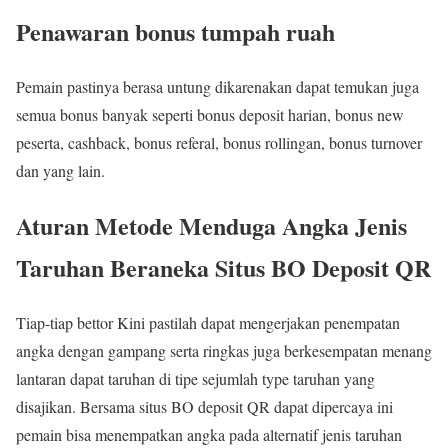
Penawaran bonus tumpah ruah
Pemain pastinya berasa untung dikarenakan dapat temukan juga
semua bonus banyak seperti bonus deposit harian, bonus new
peserta, cashback, bonus referal, bonus rollingan, bonus turnover
dan yang lain.
Aturan Metode Menduga Angka Jenis
Taruhan Beraneka Situs BO Deposit QR
Tiap-tiap bettor Kini pastilah dapat mengerjakan penempatan
angka dengan gampang serta ringkas juga berkesempatan menang
lantaran dapat taruhan di tipe sejumlah type taruhan yang
disajikan. Bersama situs BO deposit QR dapat dipercaya ini
pemain bisa menempatkan angka pada alternatif jenis taruhan