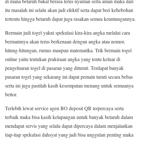
di mana betaruh bakal berasa terus nyaman serta aman maka dari
itu masalah ini selalu akan jadi efektif serta dapat beri kehebohan
tertentu hingga betaruh dapat juga rasakan semua keuntungannya.
Bermain judi togel yakni spekulasi kira-kira angka melalui cara
bermainnya akan terus berkenaan dengan angka atau nomor,
hitung-hitungan, rumus maupun matematika. Trik bermain togel
online yaitu tentukan prakiraan angka yang tentu keluar di
pengeluaran togel di pasaran yang dituruti. Terdapat banyak
pasaran togel yang sekarang ini dapat pemain turuti secara bebas
serta ini juga pastilah kasih kesempatan menang untuk semuanya
bettor.
Terlebih lewat service agen BO deposit QR terpercaya serta
terbaik maka bisa kasih kelapangan untuk banyak betaruh dalam
mendapat servis yang selalu dapat dipercaya dalam menjalankan
tiap-tiap spekulasi dahsyat yang jadi bisa unggulan penting maka