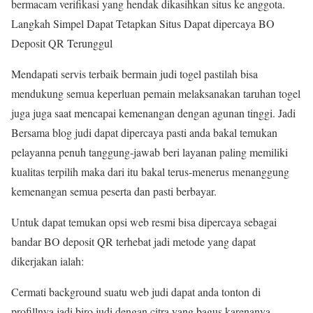
bermacam verifikasi yang hendak dikasihkan situs ke anggota.
Langkah Simpel Dapat Tetapkan Situs Dapat dipercaya BO
Deposit QR Terunggul
Mendapati servis terbaik bermain judi togel pastilah bisa
mendukung semua keperluan pemain melaksanakan taruhan togel
juga juga saat mencapai kemenangan dengan agunan tinggi. Jadi
Bersama blog judi dapat dipercaya pasti anda bakal temukan
pelayanna penuh tanggung-jawab beri layanan paling memiliki
kualitas terpilih maka dari itu bakal terus-menerus menanggung
kemenangan semua peserta dan pasti berbayar.
Untuk dapat temukan opsi web resmi bisa dipercaya sebagai
bandar BO deposit QR terhebat jadi metode yang dapat
dikerjakan ialah:
Cermati background suatu web judi dapat anda tonton di
profillnya jadi biro judi dengan citra yang bagus karenanya