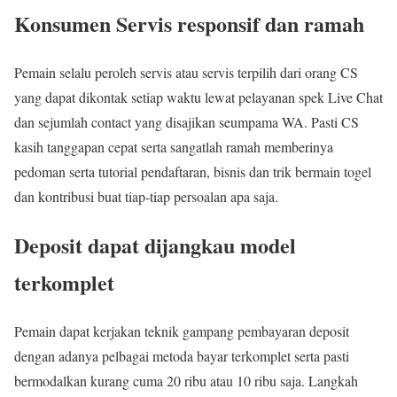
Konsumen Servis responsif dan ramah
Pemain selalu peroleh servis atau servis terpilih dari orang CS
yang dapat dikontak setiap waktu lewat pelayanan spek Live Chat
dan sejumlah contact yang disajikan seumpama WA. Pasti CS
kasih tanggapan cepat serta sangatlah ramah memberinya
pedoman serta tutorial pendaftaran, bisnis dan trik bermain togel
dan kontribusi buat tiap-tiap persoalan apa saja.
Deposit dapat dijangkau model
terkomplet
Pemain dapat kerjakan teknik gampang pembayaran deposit
dengan adanya pelbagai metoda bayar terkomplet serta pasti
bermodalkan kurang cuma 20 ribu atau 10 ribu saja. Langkah