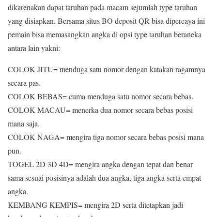
dikarenakan dapat taruhan pada macam sejumlah type taruhan
yang disiapkan. Bersama situs BO deposit QR bisa dipercaya ini
pemain bisa memasangkan angka di opsi type taruhan beraneka
antara lain yakni:
COLOK JITU= menduga satu nomor dengan katakan ragamnya
secara pas.
COLOK BEBAS= cuma menduga satu nomor secara bebas.
COLOK MACAU= menerka dua nomor secara bebas posisi
mana saja.
COLOK NAGA= mengira tiga nomor secara bebas posisi mana
pun.
TOGEL 2D 3D 4D= mengira angka dengan tepat dan benar
sama sesuai posisinya adalah dua angka, tiga angka serta empat
angka.
KEMBANG KEMPIS= mengira 2D serta ditetapkan jadi