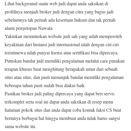
Lihat background suatu web judi dapat anda saksikan di
profillnya menjadi broker judi dengan citra yang bagus jadi
sebelumnya tak pernah ada kesertaan hukum dan tak pernah
alami penyetopan Nawala.
Yakinkan memutuskan website judi sah yang udah memperoleh
keyakinan dari Instansi judi internasional ialah dengan ciri-ciri
teristimewa udah punyai lisensi atau sertifikasi bisa dipercaya.
Putuskan bandar judi memiliki pengalaman melalui cara gunakan
terapan khusus buat menghitung berapakah umur dari sebuah
situs atau situs, dan pasti menunjuk bandar memiliki pengalaman
beberapa tahun pasti sudah bisa diakui baik.
Pastikan broker judi paling dipercaya yang dapat beri servis
terkomplet serta soal ini dapat anda saksikan di resep menu
halaman pokok situs dan anda dapat coba kontak faksi CS buat
bertanya berbagai hal hingga membuat anda tidak harus sangsi
sama website itu.