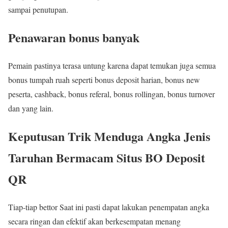
sampai penutupan.
Penawaran bonus banyak
Pemain pastinya terasa untung karena dapat temukan juga semua
bonus tumpah ruah seperti bonus deposit harian, bonus new
peserta, cashback, bonus referal, bonus rollingan, bonus turnover
dan yang lain.
Keputusan Trik Menduga Angka Jenis
Taruhan Bermacam Situs BO Deposit
QR
Tiap-tiap bettor Saat ini pasti dapat lakukan penempatan angka
secara ringan dan efektif akan berkesempatan menang