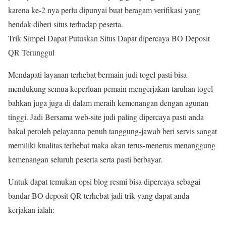
karena ke-2 nya perlu dipunyai buat beragam verifikasi yang
hendak diberi situs terhadap peserta.
Trik Simpel Dapat Putuskan Situs Dapat dipercaya BO Deposit
QR Terunggul
Mendapati layanan terhebat bermain judi togel pasti bisa
mendukung semua keperluan pemain mengerjakan taruhan togel
bahkan juga juga di dalam meraih kemenangan dengan agunan
tinggi. Jadi Bersama web-site judi paling dipercaya pasti anda
bakal peroleh pelayanna penuh tanggung-jawab beri servis sangat
memiliki kualitas terhebat maka akan terus-menerus menanggung
kemenangan seluruh peserta serta pasti berbayar.
Untuk dapat temukan opsi blog resmi bisa dipercaya sebagai
bandar BO deposit QR terhebat jadi trik yang dapat anda
kerjakan ialah: