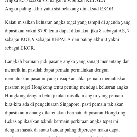
Angka paling akhir yaitu sisi belakang dimaksud EKOR
Kalau misalkan keluaran angka togel yang tampil di agenda yang
dipastikan yakni 8790 tentu dapat dikatakan jika 8 sebagai AS, 7
sebagai KOP, 9 sebagai KEPALA dan paling akhir 0 yakni
sebagai EKOR.
Langkah bermain judi pasang angka yang sanagt menantang dan
menarik ini pastilah dapat pemain permainkan dengan
memutuskan pasaran yang disiapkan. Jika pemain memutuskan
pasaran togel Hongkong tentu penting menduga keluaran angka
Hongkong dengan betul jikalau misalkan angka yang pemain
kira-kira ada di pengeluaran Singapore, pasti pemain tak akan
dipastikan menang dikarenakan bermain di pasaran Hongkong.
Lekas aplikasikan teknik bermain perkiraan angka tepat ini
dengan masuk di suatu bandar paling dipercaya maka dapat