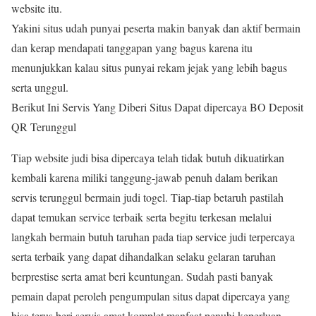
website itu.
Yakini situs udah punyai peserta makin banyak dan aktif bermain
dan kerap mendapati tanggapan yang bagus karena itu
menunjukkan kalau situs punyai rekam jejak yang lebih bagus
serta unggul.
Berikut Ini Servis Yang Diberi Situs Dapat dipercaya BO Deposit
QR Terunggul
Tiap website judi bisa dipercaya telah tidak butuh dikuatirkan
kembali karena miliki tanggung-jawab penuh dalam berikan
servis terunggul bermain judi togel. Tiap-tiap betaruh pastilah
dapat temukan service terbaik serta begitu terkesan melalui
langkah bermain butuh taruhan pada tiap service judi terpercaya
serta terbaik yang dapat dihandalkan selaku gelaran taruhan
berprestise serta amat beri keuntungan. Sudah pasti banyak
pemain dapat peroleh pengumpulan situs dapat dipercaya yang
bisa terus beri servis amat komplet manfaat penuhi keperluan