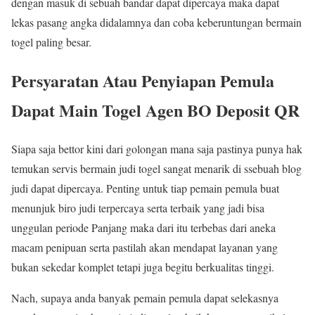
dengan masuk di sebuah bandar dapat dipercaya maka dapat
lekas pasang angka didalamnya dan coba keberuntungan bermain
togel paling besar.
Persyaratan Atau Penyiapan Pemula
Dapat Main Togel Agen BO Deposit QR
Siapa saja bettor kini dari golongan mana saja pastinya punya hak
temukan servis bermain judi togel sangat menarik di ssebuah blog
judi dapat dipercaya. Penting untuk tiap pemain pemula buat
menunjuk biro judi terpercaya serta terbaik yang jadi bisa
unggulan periode Panjang maka dari itu terbebas dari aneka
macam penipuan serta pastilah akan mendapat layanan yang
bukan sekedar komplet tetapi juga begitu berkualitas tinggi.
Nach, supaya anda banyak pemain pemula dapat selekasnya