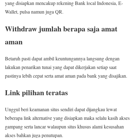
yang disiapkan mencakup rekening Bank local Indonesia, E-
Wallet, pulsa namun juga QR.
Withdraw jumlah berapa saja amat
aman
Betaruh pasti dapat ambil keuntungannya langsung dengan
lakukan penarikan tunai yang dapat dikerjakan setiap saat
pastinya lebih cepat serta amat aman pada bank yang disajikan.
Link pilihan teratas
Unggul beri keamanan situs sendiri dapat dijangkau lewat
beberapa link alternative yang disiapkan maka selalu kasih akses
gampang serta lancar walaupun situs khusus alami kesusahan
akses bahkan juga penutupan.