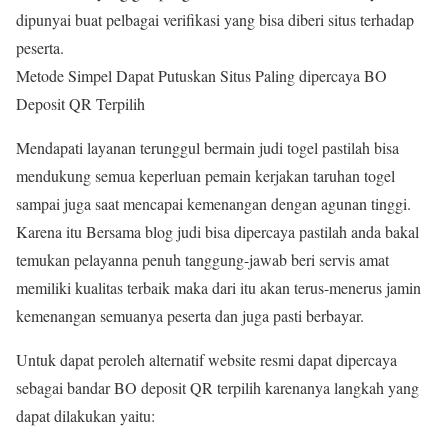
dipunyai buat pelbagai verifikasi yang bisa diberi situs terhadap
peserta.
Metode Simpel Dapat Putuskan Situs Paling dipercaya BO
Deposit QR Terpilih
Mendapati layanan terunggul bermain judi togel pastilah bisa
mendukung semua keperluan pemain kerjakan taruhan togel
sampai juga saat mencapai kemenangan dengan agunan tinggi.
Karena itu Bersama blog judi bisa dipercaya pastilah anda bakal
temukan pelayanna penuh tanggung-jawab beri servis amat
memiliki kualitas terbaik maka dari itu akan terus-menerus jamin
kemenangan semuanya peserta dan juga pasti berbayar.
Untuk dapat peroleh alternatif website resmi dapat dipercaya
sebagai bandar BO deposit QR terpilih karenanya langkah yang
dapat dilakukan yaitu: