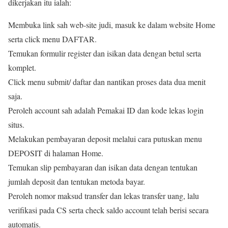
dikerjakan itu ialah:
Membuka link sah web-site judi, masuk ke dalam website Home
serta click menu DAFTAR.
Temukan formulir register dan isikan data dengan betul serta
komplet.
Click menu submit/ daftar dan nantikan proses data dua menit
saja.
Peroleh account sah adalah Pemakai ID dan kode lekas login
situs.
Melakukan pembayaran deposit melalui cara putuskan menu
DEPOSIT di halaman Home.
Temukan slip pembayaran dan isikan data dengan tentukan
jumlah deposit dan tentukan metoda bayar.
Peroleh nomor maksud transfer dan lekas transfer uang, lalu
verifikasi pada CS serta check saldo account telah berisi secara
automatis.