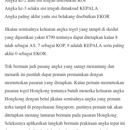
Angka ke-3 selaku sisi tengah dimaksud KEPALA
Angka paling akhir yaitu sisi belakang disebutkan EKOR
Jikalau semisalnya keluaran angka togel yang tampil di skedul
yang dipastikan yakni 8790 tentunya dapat ditetapkan kalau 8
ialah sebagai AS, 7 sebagai KOP, 9 adalah KEPALA serta paling
akhir 0 sebagai EKOR.
Trik bermain judi pasang angka yang sanagt menantang dan
menarik ini pastilah dapat pemain permainkan dengan
memutuskan pasaran yang disiapkan. Kalau pemain memutuskan
pasaran togel Hongkong tentunya butuh menerka keluaran angka
Hongkong dengan betul jikalau semisalnya angka yang pemain
terka tampil di pengeluaran Singapore, pastinya pemain tak akan
ditetapkan menang lantaran bermain pada pasaran Hongkong.
Selekasnya aplikasikan langkah bermain prakiraan angka tepat ini