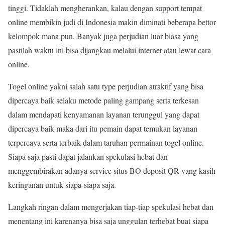
tinggi. Tidaklah mengherankan, kalau dengan support tempat
online membikin judi di Indonesia makin diminati beberapa bettor
kelompok mana pun. Banyak juga perjudian luar biasa yang
pastilah waktu ini bisa dijangkau melalui internet atau lewat cara
online.
Togel online yakni salah satu type perjudian atraktif yang bisa
dipercaya baik selaku metode paling gampang serta terkesan
dalam mendapati kenyamanan layanan terunggul yang dapat
dipercaya baik maka dari itu pemain dapat temukan layanan
terpercaya serta terbaik dalam taruhan permainan togel online.
Siapa saja pasti dapat jalankan spekulasi hebat dan
menggembirakan adanya service situs BO deposit QR yang kasih
keringanan untuk siapa-siapa saja.
Langkah ringan dalam mengerjakan tiap-tiap spekulasi hebat dan
menentang ini karenanya bisa saja unggulan terhebat buat siapa