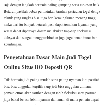
saja dengan langkah bermain paling gampang serta terkesan baik.
Betaruh pastilah bebas permainkan taruhan perjudian togel denga
teknik yang ringkas bisa juga beri kemungkinan menang tinggi
maka dari itu banyak betaruh pasti dapat temukan layanan yang
selalu dapat dipercaya dalam melakukan tiap-tiap spekulasi
dahsyat dan sangat menggembirakan juga juga benar-benar beri
keuntungan.
Pengetahuan Dasar Main Judi Togel
Online Situs BO Deposit QR
Trik bermain judi paling mudah serta paling nyaman kini pastilah
bisa-bisa unggulan terpilih yang jadi bisa unggulan di mana
pemain cuma akan taruhan dengan lebih fleksibel serta pastilah
juga bakal berasa lebih nyaman dan aman di mana pemain dapat