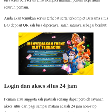
seluruh pemain.
Anda akan temukan servis terhebat serta terkomplet Bersama situs
BO deposit QR sah bisa dipercaya, salah satunya sebagai berikut;
Login dan akses situs 24 jam
Pemain atau anggota sah pastilah senang dapat peroleh layanan
akses situs dari pagi sampai malam adalah 24 jam non-stop