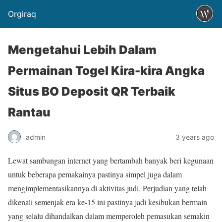
Orgiraq
Mengetahui Lebih Dalam
Permainan Togel Kira-kira Angka
Situs BO Deposit QR Terbaik
Rantau
admin
3 years ago
Lewat sambungan internet yang bertambah banyak beri kegunaan
untuk beberapa pemakainya pastinya simpel juga dalam
mengimplementasikannya di aktivitas judi. Perjudian yang telah
dikenali semenjak era ke-15 ini pastinya jadi kesibukan bermain
yang selalu dihandalkan dalam memperoleh pemasukan semakin