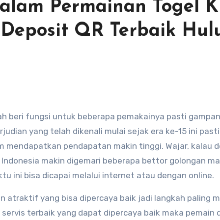
alam Permainan Togel Ki
 Deposit QR Terbaik Hul
udian yang telah dikenali mulai sejak era ke-15 ini pasti
am mendapatkan pendapatan makin tinggi. Wajar, kalau 
i Indonesia makin digemari beberapa bettor golongan ma
u ini bisa dicapai melalui internet atau dengan online.
n atraktif yang bisa dipercaya baik jadi langkah paling 
ervis terbaik yang dapat dipercaya baik maka pemain 