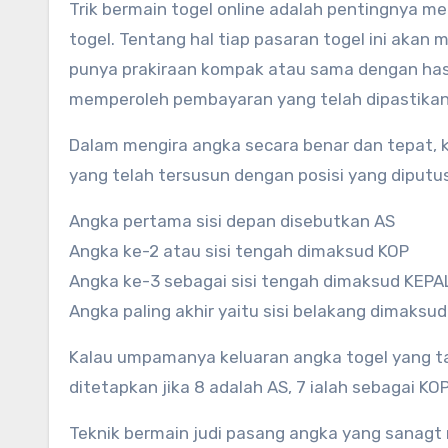
Trik bermain togel online adalah pentingnya m
togel. Tentang hal tiap pasaran togel ini akan
punya prakiraan kompak atau sama dengan hasi
memperoleh pembayaran yang telah dipastikan
Dalam mengira angka secara benar dan tepat, ka
yang telah tersusun dengan posisi yang diputu
Angka pertama sisi depan disebutkan AS
Angka ke-2 atau sisi tengah dimaksud KOP
Angka ke-3 sebagai sisi tengah dimaksud KEPA
Angka paling akhir yaitu sisi belakang dimaksu
Kalau umpamanya keluaran angka togel yang ta
ditetapkan jika 8 adalah AS, 7 ialah sebagai KO
Teknik bermain judi pasang angka yang sanagt