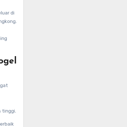
uar di
ngkong.
ing
ogel
ngat
tinggi.
erbaik