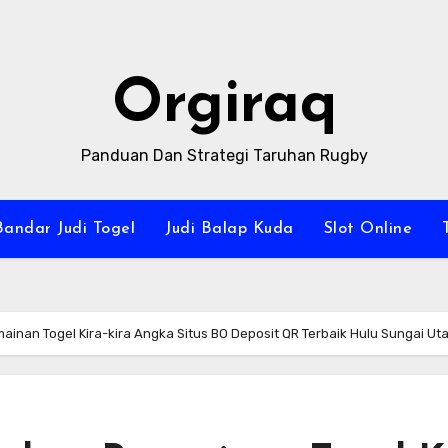
Orgiraq
Panduan Dan Strategi Taruhan Rugby
Bandar Judi Togel
Judi Balap Kuda
Slot Online
inan Togel Kira-kira Angka Situs BO Deposit QR Terbaik Hulu Sungai Ut