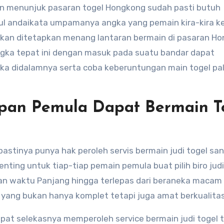
ain menunjuk pasaran togel Hongkong sudah pasti butuh
 andaikata umpamanya angka yang pemain kira-kira kel
 akan ditetapkan menang lantaran bermain di pasaran Ho
ngka tepat ini dengan masuk pada suatu bandar dapat
ka didalamnya serta coba keberuntungan main togel pal
apan Pemula Dapat Bermain T
 pastinya punya hak peroleh servis bermain judi togel sa
enting untuk tiap-tiap pemain pemula buat pilih biro judi
lan waktu Panjang hingga terlepas dari beraneka macam
yang bukan hanya komplet tetapi juga amat berkualitas 
at selekasnya memperoleh service bermain judi togel t