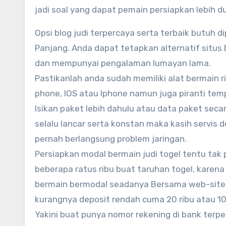
jadi soal yang dapat pemain persiapkan lebih du
Opsi blog judi terpercaya serta terbaik butuh d
Panjang. Anda dapat tetapkan alternatif situs 
dan mempunyai pengalaman lumayan lama.
Pastikanlah anda sudah memiliki alat bermain 
phone, IOS atau Iphone namun juga piranti temp
Isikan paket lebih dahulu atau data paket seca
selalu lancar serta konstan maka kasih servis
pernah berlangsung problem jaringan.
Persiapkan modal bermain judi togel tentu tak
beberapa ratus ribu buat taruhan togel, karena
bermain bermodal seadanya Bersama web-site 
kurangnya deposit rendah cuma 20 ribu atau 10 
Yakini buat punya nomor rekening di bank terpe