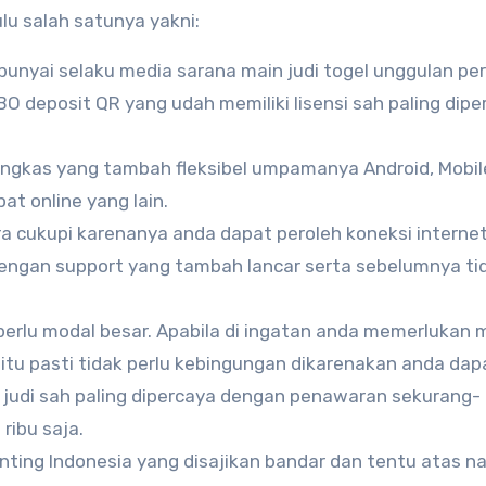
lu salah satunya yakni:
ipunyai selaku media sarana main judi togel unggulan pe
BO deposit QR yang udah memiliki lisensi sah paling dipe
ringkas yang tambah fleksibel umpamanya Android, Mobil
at online yang lain.
ra cukupi karenanya anda dapat peroleh koneksi interne
 dengan support yang tambah lancar serta sebelumnya ti
 perlu modal besar. Apabila di ingatan anda memerlukan 
 itu pasti tidak perlu kebingungan dikarenakan anda dap
judi sah paling dipercaya dengan penawaran sekurang-
ribu saja.
nting Indonesia yang disajikan bandar dan tentu atas na