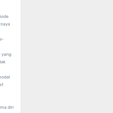
riode
rcaya
e-
t yang
dak
modal
at
ma diri