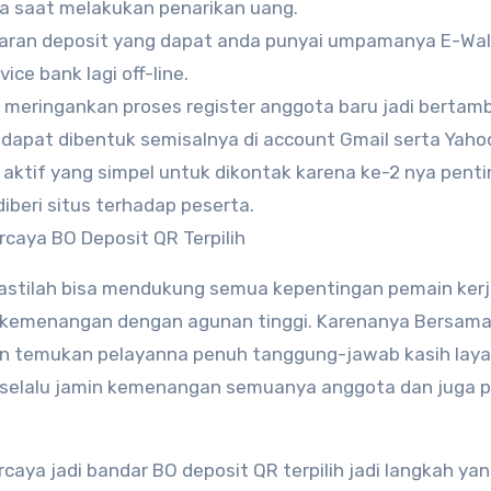
 saat melakukan penarikan uang.
aran deposit yang dapat anda punyai umpamanya E-Wal
ice bank lagi off-line.
 meringankan proses register anggota baru jadi bertam
 dapat dibentuk semisalnya di account Gmail serta Yaho
aktif yang simpel untuk dikontak karena ke-2 nya penti
diberi situs terhadap peserta.
rcaya BO Deposit QR Terpilih
 pastilah bisa mendukung semua kepentingan pemain ker
i kemenangan dengan agunan tinggi. Karenanya Bersam
akan temukan pelayanna penuh tanggung-jawab kasih lay
l selalu jamin kemenangan semuanya anggota dan juga p
rcaya jadi bandar BO deposit QR terpilih jadi langkah ya