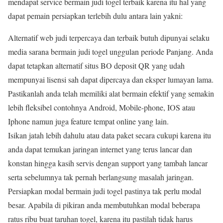
mendapat service bermain judi togel terbaik karena itu hal yang
dapat pemain persiapkan terlebih dulu antara lain yakni:
Alternatif web judi terpercaya dan terbaik butuh dipunyai selaku
media sarana bermain judi togel unggulan periode Panjang. Anda
dapat tetapkan alternatif situs BO deposit QR yang udah
mempunyai lisensi sah dapat dipercaya dan eksper lumayan lama.
Pastikanlah anda telah memiliki alat bermain efektif yang semakin
lebih fleksibel contohnya Android, Mobile-phone, IOS atau
Iphone namun juga feature tempat online yang lain.
Isikan jatah lebih dahulu atau data paket secara cukupi karena itu
anda dapat temukan jaringan internet yang terus lancar dan
konstan hingga kasih servis dengan support yang tambah lancar
serta sebelumnya tak pernah berlangsung masalah jaringan.
Persiapkan modal bermain judi togel pastinya tak perlu modal
besar. Apabila di pikiran anda membutuhkan modal beberapa
ratus ribu buat taruhan togel, karena itu pastilah tidak harus