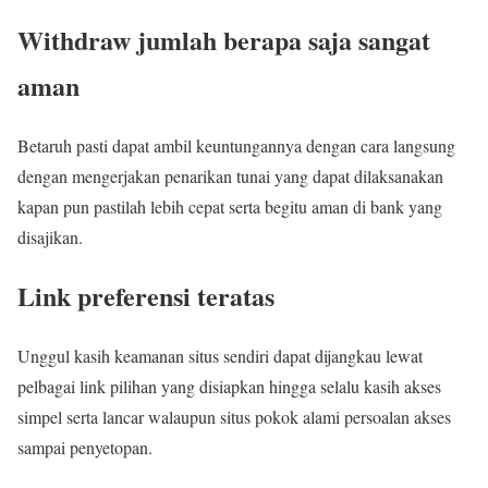
Withdraw jumlah berapa saja sangat
aman
Betaruh pasti dapat ambil keuntungannya dengan cara langsung
dengan mengerjakan penarikan tunai yang dapat dilaksanakan
kapan pun pastilah lebih cepat serta begitu aman di bank yang
disajikan.
Link preferensi teratas
Unggul kasih keamanan situs sendiri dapat dijangkau lewat
pelbagai link pilihan yang disiapkan hingga selalu kasih akses
simpel serta lancar walaupun situs pokok alami persoalan akses
sampai penyetopan.