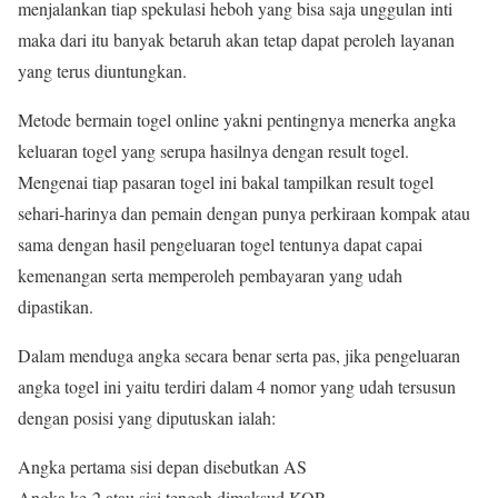
menjalankan tiap spekulasi heboh yang bisa saja unggulan inti
maka dari itu banyak betaruh akan tetap dapat peroleh layanan
yang terus diuntungkan.
Metode bermain togel online yakni pentingnya menerka angka
keluaran togel yang serupa hasilnya dengan result togel.
Mengenai tiap pasaran togel ini bakal tampilkan result togel
sehari-harinya dan pemain dengan punya perkiraan kompak atau
sama dengan hasil pengeluaran togel tentunya dapat capai
kemenangan serta memperoleh pembayaran yang udah
dipastikan.
Dalam menduga angka secara benar serta pas, jika pengeluaran
angka togel ini yaitu terdiri dalam 4 nomor yang udah tersusun
dengan posisi yang diputuskan ialah:
Angka pertama sisi depan disebutkan AS
Angka ke-2 atau sisi tengah dimaksud KOP