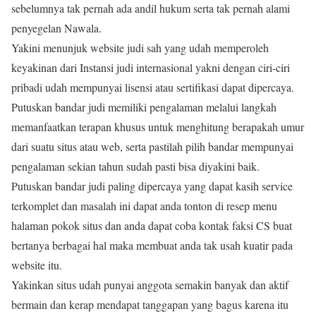
sebelumnya tak pernah ada andil hukum serta tak pernah alami
penyegelan Nawala.
Yakini menunjuk website judi sah yang udah memperoleh
keyakinan dari Instansi judi internasional yakni dengan ciri-ciri
pribadi udah mempunyai lisensi atau sertifikasi dapat dipercaya.
Putuskan bandar judi memiliki pengalaman melalui langkah
memanfaatkan terapan khusus untuk menghitung berapakah umur
dari suatu situs atau web, serta pastilah pilih bandar mempunyai
pengalaman sekian tahun sudah pasti bisa diyakini baik.
Putuskan bandar judi paling dipercaya yang dapat kasih service
terkomplet dan masalah ini dapat anda tonton di resep menu
halaman pokok situs dan anda dapat coba kontak faksi CS buat
bertanya berbagai hal maka membuat anda tak usah kuatir pada
website itu.
Yakinkan situs udah punyai anggota semakin banyak dan aktif
bermain dan kerap mendapat tanggapan yang bagus karena itu