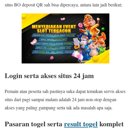
situs BO deposit QR sah bisa dipercaya, antara lain jadi berikut;
Login serta akses situs 24 jam
Pemain atau peserta sah pastinya suka dapat temukan servis akses
situs dari pagi sampai malam adalah 24 jam non-stop dengan
akses yang paling gampang serta tak ada masalah apa saja.
Pasaran togel serta
result togel
komplet