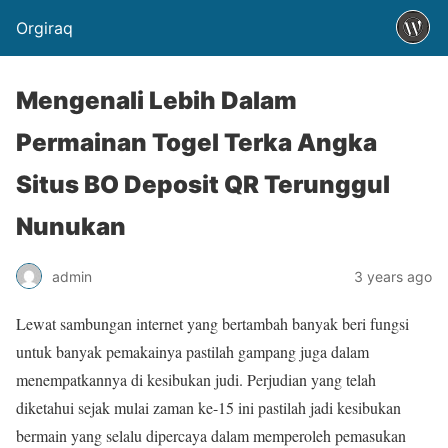
Orgiraq
Mengenali Lebih Dalam
Permainan Togel Terka Angka
Situs BO Deposit QR Terunggul
Nunukan
admin
3 years ago
Lewat sambungan internet yang bertambah banyak beri fungsi
untuk banyak pemakainya pastilah gampang juga dalam
menempatkannya di kesibukan judi. Perjudian yang telah
diketahui sejak mulai zaman ke-15 ini pastilah jadi kesibukan
bermain yang selalu dipercaya dalam memperoleh pemasukan