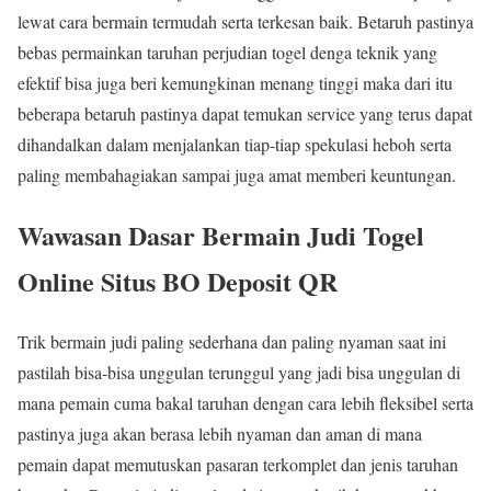
lewat cara bermain termudah serta terkesan baik. Betaruh pastinya
bebas permainkan taruhan perjudian togel denga teknik yang
efektif bisa juga beri kemungkinan menang tinggi maka dari itu
beberapa betaruh pastinya dapat temukan service yang terus dapat
dihandalkan dalam menjalankan tiap-tiap spekulasi heboh serta
paling membahagiakan sampai juga amat memberi keuntungan.
Wawasan Dasar Bermain Judi Togel
Online Situs BO Deposit QR
Trik bermain judi paling sederhana dan paling nyaman saat ini
pastilah bisa-bisa unggulan terunggul yang jadi bisa unggulan di
mana pemain cuma bakal taruhan dengan cara lebih fleksibel serta
pastinya juga akan berasa lebih nyaman dan aman di mana
pemain dapat memutuskan pasaran terkomplet dan jenis taruhan