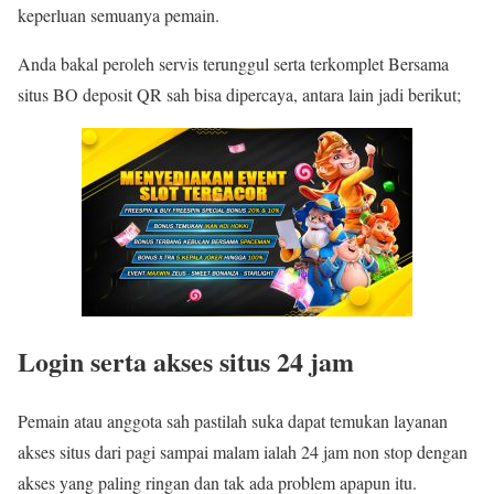
keperluan semuanya pemain.
Anda bakal peroleh servis terunggul serta terkomplet Bersama
situs BO deposit QR sah bisa dipercaya, antara lain jadi berikut;
Login serta akses situs 24 jam
Pemain atau anggota sah pastilah suka dapat temukan layanan
akses situs dari pagi sampai malam ialah 24 jam non stop dengan
akses yang paling ringan dan tak ada problem apapun itu.