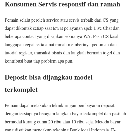
Konsumen Servis responsif dan ramah
Pemain selalu peroleh service atau servis terbaik dari CS yang
dapat dikontak setiap saat lewat pelayanan spek Live Chat dan
beberapa contact yang disajikan sekiranya WA. Pasti CS kasih
tanggapan cepat serta amat ramah memberinya pedoman dan
tutorial register, transaksi bisnis dan langkah bermain togel dan
kontribusi buat tiap problem apa pun.
Deposit bisa dijangkau model
terkomplet
Pemain dapat melakukan teknik ringan pembayaran deposit
dengan tersiapnya beragam langkah bayar terkomplet dan pastilah
bermodal kurang cuma 20 ribu atau 10 ribu saja. Metoda bayar
yang disajikan mencakup rekening Bank local Indonesia, E-