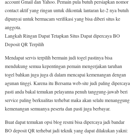
account Gmail dan Yahoo. Pemain pula butuh persiapkan nomor
contact aktif yang ringan untuk dikontak lantaran ke-2 nya butuh
dipunyai untuk bermacam verifikasi yang bisa diberi situs ke
anggota.
Langkah Ringan Dapat Tetapkan Situs Dapat dipercaya BO
Deposit QR Terpilih
Mendapat servis terpilih bermain judi togel pastinya bisa
mendukung semua kepentingan pemain mengerjakan taruhan
togel bahkan juga juga di dalam mencapai kemenangan dengan
agunan tinggi. Karena itu Bersama web-site judi paling dipercaya
pasti anda bakal temukan pelayanna penuh tanggung-jawab beri
service paling berkualitas terhebat maka akan selalu menanggung
kemenangan semuanya peserta dan pasti juga berbayar.
Buat dapat temukan opsi blog resmi bisa dipercaya jadi bandar
BO deposit QR terhebat jadi teknik yang dapat dilakukan yakni: