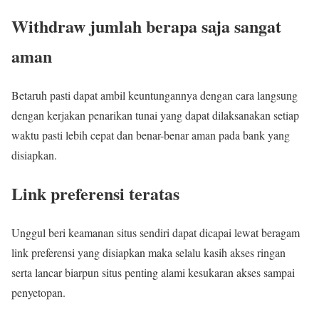
Withdraw jumlah berapa saja sangat
aman
Betaruh pasti dapat ambil keuntungannya dengan cara langsung
dengan kerjakan penarikan tunai yang dapat dilaksanakan setiap
waktu pasti lebih cepat dan benar-benar aman pada bank yang
disiapkan.
Link preferensi teratas
Unggul beri keamanan situs sendiri dapat dicapai lewat beragam
link preferensi yang disiapkan maka selalu kasih akses ringan
serta lancar biarpun situs penting alami kesukaran akses sampai
penyetopan.