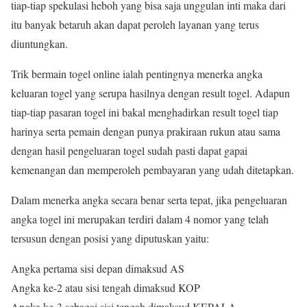
tiap-tiap spekulasi heboh yang bisa saja unggulan inti maka dari
itu banyak betaruh akan dapat peroleh layanan yang terus
diuntungkan.
Trik bermain togel online ialah pentingnya menerka angka
keluaran togel yang serupa hasilnya dengan result togel. Adapun
tiap-tiap pasaran togel ini bakal menghadirkan result togel tiap
harinya serta pemain dengan punya prakiraan rukun atau sama
dengan hasil pengeluaran togel sudah pasti dapat gapai
kemenangan dan memperoleh pembayaran yang udah ditetapkan.
Dalam menerka angka secara benar serta tepat, jika pengeluaran
angka togel ini merupakan terdiri dalam 4 nomor yang telah
tersusun dengan posisi yang diputuskan yaitu:
Angka pertama sisi depan dimaksud AS
Angka ke-2 atau sisi tengah dimaksud KOP
Angka ke-3 sebagai sisi tengah dimaksud KEPALA