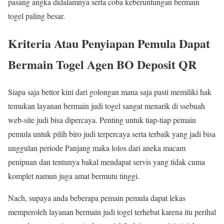
pasang angka didalamnya serta coba keberuntungan bermain
togel paling besar.
Kriteria Atau Penyiapan Pemula Dapat
Bermain Togel Agen BO Deposit QR
Siapa saja bettor kini dari golongan mana saja pasti memiliki hak
temukan layanan bermain judi togel sangat menarik di ssebuah
web-site judi bisa dipercaya. Penting untuk tiap-tiap pemain
pemula untuk pilih biro judi terpercaya serta terbaik yang jadi bisa
unggulan periode Panjang maka lolos dari aneka macam
penipuan dan tentunya bakal mendapat servis yang tidak cuma
komplet namun juga amat bermutu tinggi.
Nach, supaya anda beberapa pemain pemula dapat lekas
memperoleh layanan bermain judi togel terhebat karena itu perihal