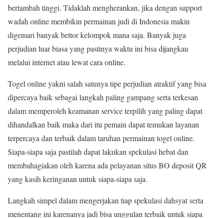
bertambah tinggi. Tidaklah mengherankan, jika dengan support
wadah online membikin permainan judi di Indonesia makin
digemari banyak bettor kelompok mana saja. Banyak juga
perjudian luar biasa yang pastinya waktu ini bisa dijangkau
melalui internet atau lewat cara online.
Togel online yakni salah satunya tipe perjudian atraktif yang bisa
dipercaya baik sebagai langkah paling gampang serta terkesan
dalam memperoleh keamanan service terpilih yang paling dapat
dihandalkan baik maka dari itu pemain dapat temukan layanan
terpercaya dan terbaik dalam taruhan permainan togel online.
Siapa-siapa saja pastilah dapat lakukan spekulasi hebat dan
membahagiakan oleh karena ada pelayanan situs BO deposit QR
yang kasih keringanan untuk siapa-siapa saja.
Langkah simpel dalam mengerjakan tiap spekulasi dahsyat serta
menentang ini karenanya jadi bisa unggulan terbaik untuk siapa