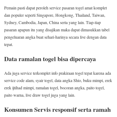
Pemain pasti dapat peroleh service pasaran togel amat komplet
dan populer seperti Singapore, Hongkong, Thailand, Taiwan,
Sydney, Cambodia, Japan, China serta yang lain. Tiap-tiap
pasaran apapun itu yang disajikan maka dapat dimasukkan tabel
pengeluaran angka buat sehari-harinya secara live dengan data
tepat.
Data ramalan togel bisa dipercaya
Ada juga service terkomplet info prakiraan togel tepat karena ada
service code alam, syair togel, data angka Shio, buku mimpi, erek
erek ijtihad mimpi, ramalan togel, bocoran angka, paito togel,
paito warna, live draw togel juga yang lain.
Konsumen Servis responsif serta ramah