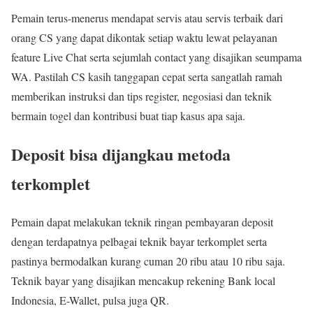
Pemain terus-menerus mendapat servis atau servis terbaik dari
orang CS yang dapat dikontak setiap waktu lewat pelayanan
feature Live Chat serta sejumlah contact yang disajikan seumpama
WA. Pastilah CS kasih tanggapan cepat serta sangatlah ramah
memberikan instruksi dan tips register, negosiasi dan teknik
bermain togel dan kontribusi buat tiap kasus apa saja.
Deposit bisa dijangkau metoda
terkomplet
Pemain dapat melakukan teknik ringan pembayaran deposit
dengan terdapatnya pelbagai teknik bayar terkomplet serta
pastinya bermodalkan kurang cuman 20 ribu atau 10 ribu saja.
Teknik bayar yang disajikan mencakup rekening Bank local
Indonesia, E-Wallet, pulsa juga QR.