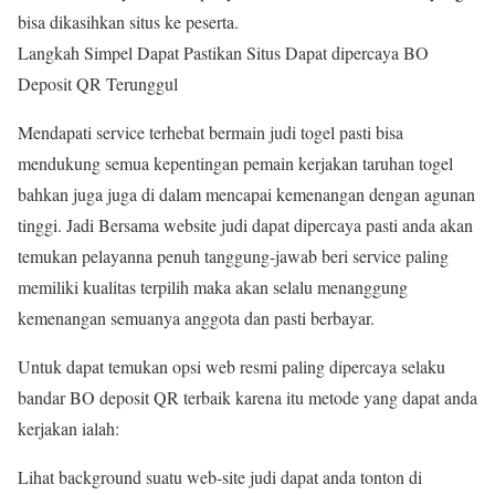
bisa dikasihkan situs ke peserta.
Langkah Simpel Dapat Pastikan Situs Dapat dipercaya BO
Deposit QR Terunggul
Mendapati service terhebat bermain judi togel pasti bisa
mendukung semua kepentingan pemain kerjakan taruhan togel
bahkan juga juga di dalam mencapai kemenangan dengan agunan
tinggi. Jadi Bersama website judi dapat dipercaya pasti anda akan
temukan pelayanna penuh tanggung-jawab beri service paling
memiliki kualitas terpilih maka akan selalu menanggung
kemenangan semuanya anggota dan pasti berbayar.
Untuk dapat temukan opsi web resmi paling dipercaya selaku
bandar BO deposit QR terbaik karena itu metode yang dapat anda
kerjakan ialah:
Lihat background suatu web-site judi dapat anda tonton di