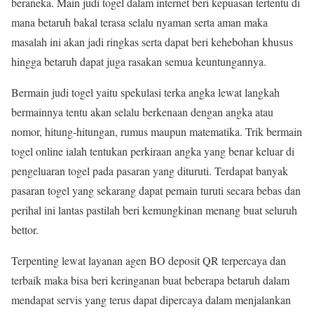
beraneka. Main judi togel dalam internet beri kepuasan tertentu di
mana betaruh bakal terasa selalu nyaman serta aman maka
masalah ini akan jadi ringkas serta dapat beri kehebohan khusus
hingga betaruh dapat juga rasakan semua keuntungannya.
Bermain judi togel yaitu spekulasi terka angka lewat langkah
bermainnya tentu akan selalu berkenaan dengan angka atau
nomor, hitung-hitungan, rumus maupun matematika. Trik bermain
togel online ialah tentukan perkiraan angka yang benar keluar di
pengeluaran togel pada pasaran yang dituruti. Terdapat banyak
pasaran togel yang sekarang dapat pemain turuti secara bebas dan
perihal ini lantas pastilah beri kemungkinan menang buat seluruh
bettor.
Terpenting lewat layanan agen BO deposit QR terpercaya dan
terbaik maka bisa beri keringanan buat beberapa betaruh dalam
mendapat servis yang terus dapat dipercaya dalam menjalankan