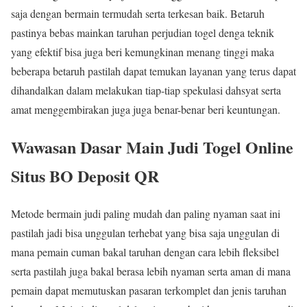
saja dengan bermain termudah serta terkesan baik. Betaruh
pastinya bebas mainkan taruhan perjudian togel denga teknik
yang efektif bisa juga beri kemungkinan menang tinggi maka
beberapa betaruh pastilah dapat temukan layanan yang terus dapat
dihandalkan dalam melakukan tiap-tiap spekulasi dahsyat serta
amat menggembirakan juga juga benar-benar beri keuntungan.
Wawasan Dasar Main Judi Togel Online
Situs BO Deposit QR
Metode bermain judi paling mudah dan paling nyaman saat ini
pastilah jadi bisa unggulan terhebat yang bisa saja unggulan di
mana pemain cuman bakal taruhan dengan cara lebih fleksibel
serta pastilah juga bakal berasa lebih nyaman serta aman di mana
pemain dapat memutuskan pasaran terkomplet dan jenis taruhan