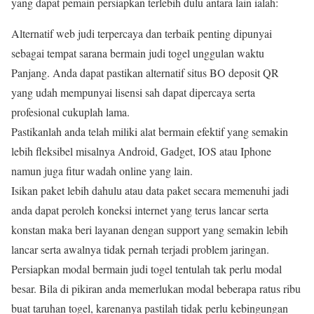
yang dapat pemain persiapkan terlebih dulu antara lain ialah:
Alternatif web judi terpercaya dan terbaik penting dipunyai
sebagai tempat sarana bermain judi togel unggulan waktu
Panjang. Anda dapat pastikan alternatif situs BO deposit QR
yang udah mempunyai lisensi sah dapat dipercaya serta
profesional cukuplah lama.
Pastikanlah anda telah miliki alat bermain efektif yang semakin
lebih fleksibel misalnya Android, Gadget, IOS atau Iphone
namun juga fitur wadah online yang lain.
Isikan paket lebih dahulu atau data paket secara memenuhi jadi
anda dapat peroleh koneksi internet yang terus lancar serta
konstan maka beri layanan dengan support yang semakin lebih
lancar serta awalnya tidak pernah terjadi problem jaringan.
Persiapkan modal bermain judi togel tentulah tak perlu modal
besar. Bila di pikiran anda memerlukan modal beberapa ratus ribu
buat taruhan togel, karenanya pastilah tidak perlu kebingungan