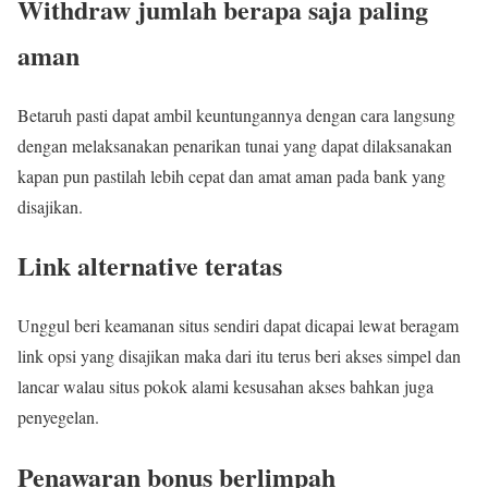
Withdraw jumlah berapa saja paling
aman
Betaruh pasti dapat ambil keuntungannya dengan cara langsung
dengan melaksanakan penarikan tunai yang dapat dilaksanakan
kapan pun pastilah lebih cepat dan amat aman pada bank yang
disajikan.
Link alternative teratas
Unggul beri keamanan situs sendiri dapat dicapai lewat beragam
link opsi yang disajikan maka dari itu terus beri akses simpel dan
lancar walau situs pokok alami kesusahan akses bahkan juga
penyegelan.
Penawaran bonus berlimpah