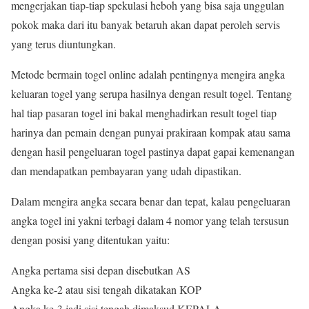
mengerjakan tiap-tiap spekulasi heboh yang bisa saja unggulan
pokok maka dari itu banyak betaruh akan dapat peroleh servis
yang terus diuntungkan.
Metode bermain togel online adalah pentingnya mengira angka
keluaran togel yang serupa hasilnya dengan result togel. Tentang
hal tiap pasaran togel ini bakal menghadirkan result togel tiap
harinya dan pemain dengan punyai prakiraan kompak atau sama
dengan hasil pengeluaran togel pastinya dapat gapai kemenangan
dan mendapatkan pembayaran yang udah dipastikan.
Dalam mengira angka secara benar dan tepat, kalau pengeluaran
angka togel ini yakni terbagi dalam 4 nomor yang telah tersusun
dengan posisi yang ditentukan yaitu:
Angka pertama sisi depan disebutkan AS
Angka ke-2 atau sisi tengah dikatakan KOP
Angka ke-3 jadi sisi tengah dimaksud KEPALA