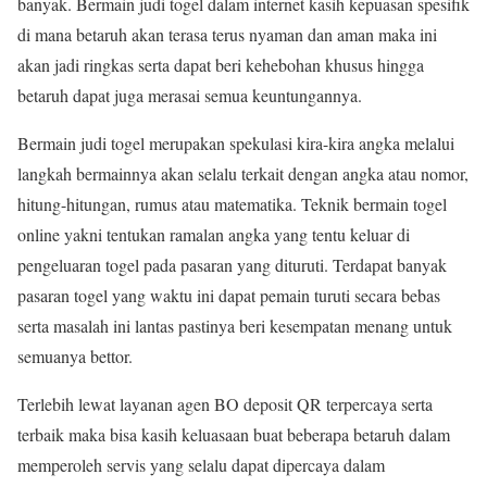
banyak. Bermain judi togel dalam internet kasih kepuasan spesifik
di mana betaruh akan terasa terus nyaman dan aman maka ini
akan jadi ringkas serta dapat beri kehebohan khusus hingga
betaruh dapat juga merasai semua keuntungannya.
Bermain judi togel merupakan spekulasi kira-kira angka melalui
langkah bermainnya akan selalu terkait dengan angka atau nomor,
hitung-hitungan, rumus atau matematika. Teknik bermain togel
online yakni tentukan ramalan angka yang tentu keluar di
pengeluaran togel pada pasaran yang dituruti. Terdapat banyak
pasaran togel yang waktu ini dapat pemain turuti secara bebas
serta masalah ini lantas pastinya beri kesempatan menang untuk
semuanya bettor.
Terlebih lewat layanan agen BO deposit QR terpercaya serta
terbaik maka bisa kasih keluasaan buat beberapa betaruh dalam
memperoleh servis yang selalu dapat dipercaya dalam