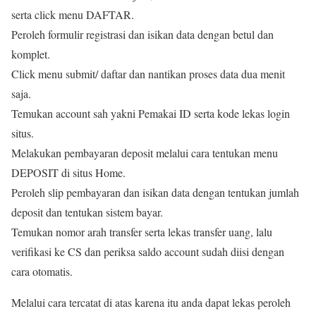
serta click menu DAFTAR.
Peroleh formulir registrasi dan isikan data dengan betul dan
komplet.
Click menu submit/ daftar dan nantikan proses data dua menit
saja.
Temukan account sah yakni Pemakai ID serta kode lekas login
situs.
Melakukan pembayaran deposit melalui cara tentukan menu
DEPOSIT di situs Home.
Peroleh slip pembayaran dan isikan data dengan tentukan jumlah
deposit dan tentukan sistem bayar.
Temukan nomor arah transfer serta lekas transfer uang, lalu
verifikasi ke CS dan periksa saldo account sudah diisi dengan
cara otomatis.
Melalui cara tercatat di atas karena itu anda dapat lekas peroleh