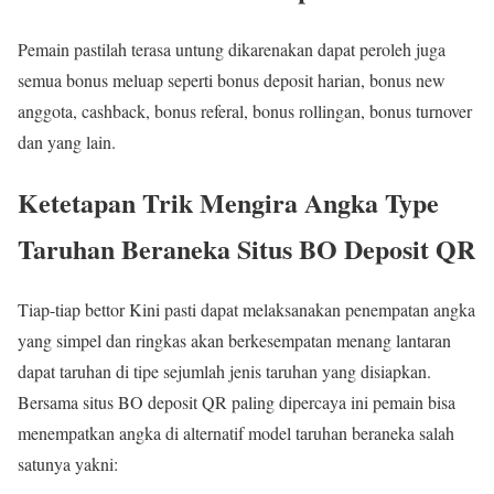
Pemain pastilah terasa untung dikarenakan dapat peroleh juga
semua bonus meluap seperti bonus deposit harian, bonus new
anggota, cashback, bonus referal, bonus rollingan, bonus turnover
dan yang lain.
Ketetapan Trik Mengira Angka Type
Taruhan Beraneka Situs BO Deposit QR
Tiap-tiap bettor Kini pasti dapat melaksanakan penempatan angka
yang simpel dan ringkas akan berkesempatan menang lantaran
dapat taruhan di tipe sejumlah jenis taruhan yang disiapkan.
Bersama situs BO deposit QR paling dipercaya ini pemain bisa
menempatkan angka di alternatif model taruhan beraneka salah
satunya yakni: