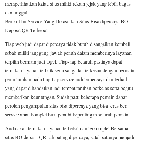
memperlihatkan kalau situs miliki rekam jejak yang lebih bagus
dan unggul.
Berikut Ini Service Yang Dikasihkan Situs Bisa dipercaya BO
Deposit QR Terhebat
Tiap web judi dapat dipercaya tidak butuh disangsikan kembali
sebab miliki tanggung-jawab penuh dalam memberinya layanan
terpilih bermain judi togel. Tiap-tiap betaruh pastinya dapat
temukan layanan terbaik serta sangatlah terkesan dengan bermain
perlu taruhan pada tiap-tiap service judi terpercaya dan terbaik
yang dapat dihandalkan jadi tempat taruhan berkelas serta begitu
memberikan keuntungan. Sudah pasti beberapa pemain dapat
peroleh pengumpulan situs bisa dipercaya yang bisa terus beri
service amat komplet buat penuhi kepentingan seluruh pemain.
Anda akan temukan layanan terhebat dan terkomplet Bersama
situs BO deposit QR sah paling dipercaya, salah satunya menjadi