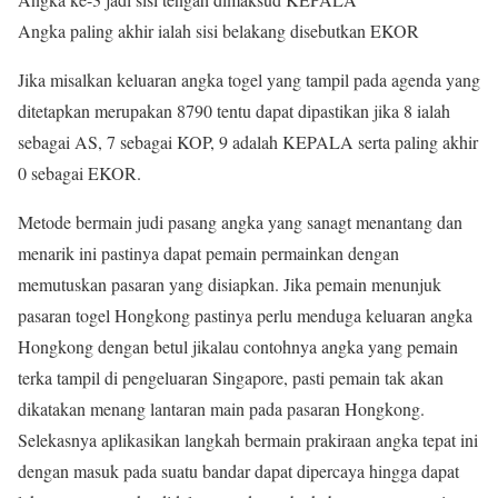
Angka paling akhir ialah sisi belakang disebutkan EKOR
Jika misalkan keluaran angka togel yang tampil pada agenda yang
ditetapkan merupakan 8790 tentu dapat dipastikan jika 8 ialah
sebagai AS, 7 sebagai KOP, 9 adalah KEPALA serta paling akhir
0 sebagai EKOR.
Metode bermain judi pasang angka yang sanagt menantang dan
menarik ini pastinya dapat pemain permainkan dengan
memutuskan pasaran yang disiapkan. Jika pemain menunjuk
pasaran togel Hongkong pastinya perlu menduga keluaran angka
Hongkong dengan betul jikalau contohnya angka yang pemain
terka tampil di pengeluaran Singapore, pasti pemain tak akan
dikatakan menang lantaran main pada pasaran Hongkong.
Selekasnya aplikasikan langkah bermain prakiraan angka tepat ini
dengan masuk pada suatu bandar dapat dipercaya hingga dapat