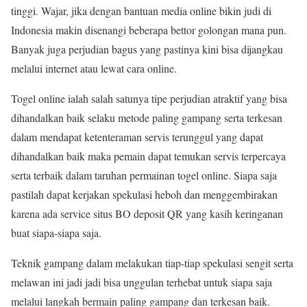
tinggi. Wajar, jika dengan bantuan media online bikin judi di
Indonesia makin disenangi beberapa bettor golongan mana pun.
Banyak juga perjudian bagus yang pastinya kini bisa dijangkau
melalui internet atau lewat cara online.
Togel online ialah salah satunya tipe perjudian atraktif yang bisa
dihandalkan baik selaku metode paling gampang serta terkesan
dalam mendapat ketenteraman servis terunggul yang dapat
dihandalkan baik maka pemain dapat temukan servis terpercaya
serta terbaik dalam taruhan permainan togel online. Siapa saja
pastilah dapat kerjakan spekulasi heboh dan menggembirakan
karena ada service situs BO deposit QR yang kasih keringanan
buat siapa-siapa saja.
Teknik gampang dalam melakukan tiap-tiap spekulasi sengit serta
melawan ini jadi jadi bisa unggulan terhebat untuk siapa saja
melalui langkah bermain paling gampang dan terkesan baik.