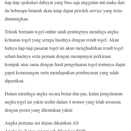
tiap-tiap spekulasi dahsyat yang bisa saja unggulan inti maka dari
itu beberapa betaruh akan tetap dapat peroleh service yang terus
diuntungkan.
Teknik bermain togel online ialah pentingnya menduga angka
keluaran togel yang serupa hasilnya dengan result togel. Akan
halnya tiap-tiap pasaran togel ini akan menghadirkan result togel
sehari-harinya serta pemain dengan mempunyai perkiraan
kompak atau sama dengan hasil pengeluaran togel tentunya dapat
gapai kemenangan serta mendapatkan pembayaran yang udah
dipastikan.
Dalam menduga angka secara benar dan pas, kalau pengeluaran
angka togel ini yakni terdiri dalam 4 nomor yang telah tersusun
dengan posisi yang ditentukan yakni:
Angka pertama sisi depan dikatakan AS
Angka ke-2 atau sisi tengah dikatakan KOP