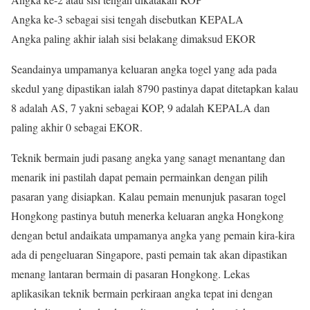
Angka ke-3 sebagai sisi tengah disebutkan KEPALA
Angka paling akhir ialah sisi belakang dimaksud EKOR
Seandainya umpamanya keluaran angka togel yang ada pada
skedul yang dipastikan ialah 8790 pastinya dapat ditetapkan kalau
8 adalah AS, 7 yakni sebagai KOP, 9 adalah KEPALA dan
paling akhir 0 sebagai EKOR.
Teknik bermain judi pasang angka yang sanagt menantang dan
menarik ini pastilah dapat pemain permainkan dengan pilih
pasaran yang disiapkan. Kalau pemain menunjuk pasaran togel
Hongkong pastinya butuh menerka keluaran angka Hongkong
dengan betul andaikata umpamanya angka yang pemain kira-kira
ada di pengeluaran Singapore, pasti pemain tak akan dipastikan
menang lantaran bermain di pasaran Hongkong. Lekas
aplikasikan teknik bermain perkiraan angka tepat ini dengan