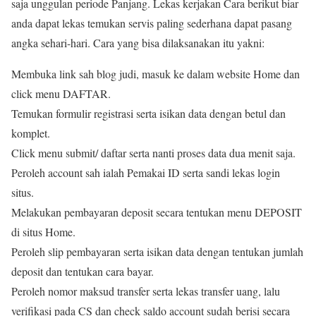
saja unggulan periode Panjang. Lekas kerjakan Cara berikut biar
anda dapat lekas temukan servis paling sederhana dapat pasang
angka sehari-hari. Cara yang bisa dilaksanakan itu yakni:
Membuka link sah blog judi, masuk ke dalam website Home dan
click menu DAFTAR.
Temukan formulir registrasi serta isikan data dengan betul dan
komplet.
Click menu submit/ daftar serta nanti proses data dua menit saja.
Peroleh account sah ialah Pemakai ID serta sandi lekas login
situs.
Melakukan pembayaran deposit secara tentukan menu DEPOSIT
di situs Home.
Peroleh slip pembayaran serta isikan data dengan tentukan jumlah
deposit dan tentukan cara bayar.
Peroleh nomor maksud transfer serta lekas transfer uang, lalu
verifikasi pada CS dan check saldo account sudah berisi secara