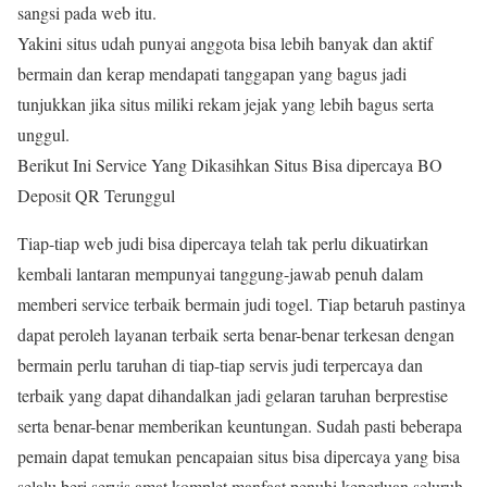
sangsi pada web itu.
Yakini situs udah punyai anggota bisa lebih banyak dan aktif
bermain dan kerap mendapati tanggapan yang bagus jadi
tunjukkan jika situs miliki rekam jejak yang lebih bagus serta
unggul.
Berikut Ini Service Yang Dikasihkan Situs Bisa dipercaya BO
Deposit QR Terunggul
Tiap-tiap web judi bisa dipercaya telah tak perlu dikuatirkan
kembali lantaran mempunyai tanggung-jawab penuh dalam
memberi service terbaik bermain judi togel. Tiap betaruh pastinya
dapat peroleh layanan terbaik serta benar-benar terkesan dengan
bermain perlu taruhan di tiap-tiap servis judi terpercaya dan
terbaik yang dapat dihandalkan jadi gelaran taruhan berprestise
serta benar-benar memberikan keuntungan. Sudah pasti beberapa
pemain dapat temukan pencapaian situs bisa dipercaya yang bisa
selalu beri servis amat komplet manfaat penuhi keperluan seluruh