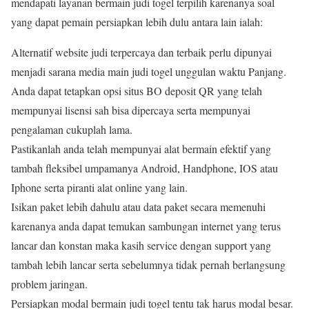
mendapati layanan bermain judi togel terpilih karenanya soal
yang dapat pemain persiapkan lebih dulu antara lain ialah:
Alternatif website judi terpercaya dan terbaik perlu dipunyai
menjadi sarana media main judi togel unggulan waktu Panjang.
Anda dapat tetapkan opsi situs BO deposit QR yang telah
mempunyai lisensi sah bisa dipercaya serta mempunyai
pengalaman cukuplah lama.
Pastikanlah anda telah mempunyai alat bermain efektif yang
tambah fleksibel umpamanya Android, Handphone, IOS atau
Iphone serta piranti alat online yang lain.
Isikan paket lebih dahulu atau data paket secara memenuhi
karenanya anda dapat temukan sambungan internet yang terus
lancar dan konstan maka kasih service dengan support yang
tambah lebih lancar serta sebelumnya tidak pernah berlangsung
problem jaringan.
Persiapkan modal bermain judi togel tentu tak harus modal besar.