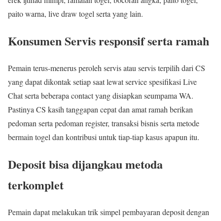
paito warna, live draw togel serta yang lain.
Konsumen Servis responsif serta ramah
Pemain terus-menerus peroleh servis atau servis terpilih dari CS
yang dapat dikontak setiap saat lewat service spesifikasi Live
Chat serta beberapa contact yang disiapkan seumpama WA.
Pastinya CS kasih tanggapan cepat dan amat ramah berikan
pedoman serta pedoman register, transaksi bisnis serta metode
bermain togel dan kontribusi untuk tiap-tiap kasus apapun itu.
Deposit bisa dijangkau metoda
terkomplet
Pemain dapat melakukan trik simpel pembayaran deposit dengan