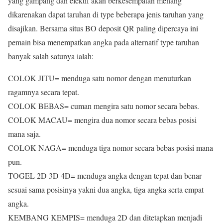
yang gampang dan efektif akan berkesempatan menang
dikarenakan dapat taruhan di type beberapa jenis taruhan yang
disajikan. Bersama situs BO deposit QR paling dipercaya ini
pemain bisa menempatkan angka pada alternatif type taruhan
banyak salah satunya ialah:
COLOK JITU= menduga satu nomor dengan menuturkan
ragamnya secara tepat.
COLOK BEBAS= cuman mengira satu nomor secara bebas.
COLOK MACAU= mengira dua nomor secara bebas posisi
mana saja.
COLOK NAGA= menduga tiga nomor secara bebas posisi mana
pun.
TOGEL 2D 3D 4D= menduga angka dengan tepat dan benar
sesuai sama posisinya yakni dua angka, tiga angka serta empat
angka.
KEMBANG KEMPIS= menduga 2D dan ditetapkan menjadi