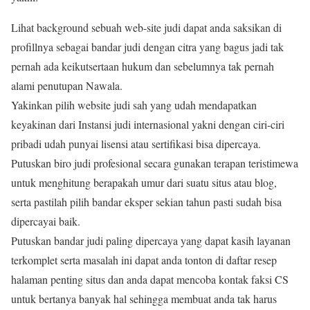
Lihat background sebuah web-site judi dapat anda saksikan di
profillnya sebagai bandar judi dengan citra yang bagus jadi tak
pernah ada keikutsertaan hukum dan sebelumnya tak pernah
alami penutupan Nawala.
Yakinkan pilih website judi sah yang udah mendapatkan
keyakinan dari Instansi judi internasional yakni dengan ciri-ciri
pribadi udah punyai lisensi atau sertifikasi bisa dipercaya.
Putuskan biro judi profesional secara gunakan terapan teristimewa
untuk menghitung berapakah umur dari suatu situs atau blog,
serta pastilah pilih bandar eksper sekian tahun pasti sudah bisa
dipercayai baik.
Putuskan bandar judi paling dipercaya yang dapat kasih layanan
terkomplet serta masalah ini dapat anda tonton di daftar resep
halaman penting situs dan anda dapat mencoba kontak faksi CS
untuk bertanya banyak hal sehingga membuat anda tak harus