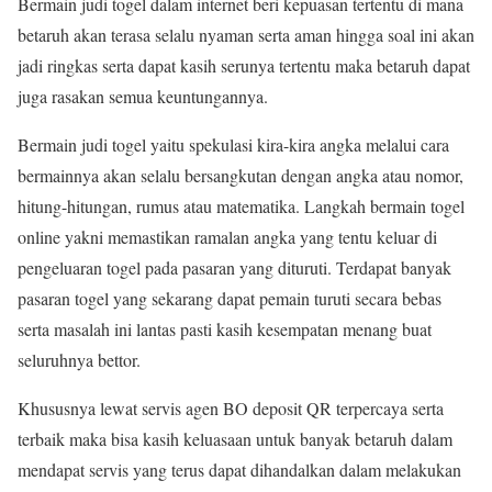
Bermain judi togel dalam internet beri kepuasan tertentu di mana
betaruh akan terasa selalu nyaman serta aman hingga soal ini akan
jadi ringkas serta dapat kasih serunya tertentu maka betaruh dapat
juga rasakan semua keuntungannya.
Bermain judi togel yaitu spekulasi kira-kira angka melalui cara
bermainnya akan selalu bersangkutan dengan angka atau nomor,
hitung-hitungan, rumus atau matematika. Langkah bermain togel
online yakni memastikan ramalan angka yang tentu keluar di
pengeluaran togel pada pasaran yang dituruti. Terdapat banyak
pasaran togel yang sekarang dapat pemain turuti secara bebas
serta masalah ini lantas pasti kasih kesempatan menang buat
seluruhnya bettor.
Khususnya lewat servis agen BO deposit QR terpercaya serta
terbaik maka bisa kasih keluasaan untuk banyak betaruh dalam
mendapat servis yang terus dapat dihandalkan dalam melakukan