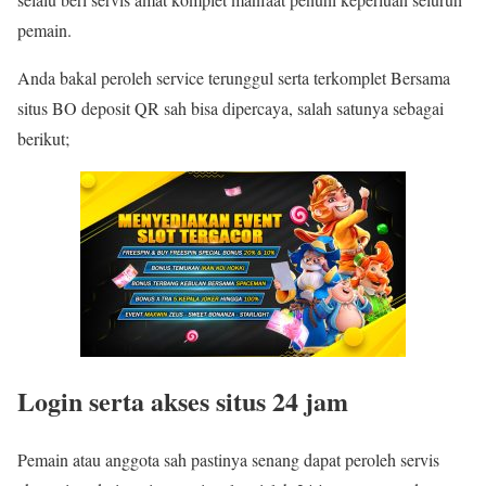
pemain.
Anda bakal peroleh service terunggul serta terkomplet Bersama
situs BO deposit QR sah bisa dipercaya, salah satunya sebagai
berikut;
Login serta akses situs 24 jam
Pemain atau anggota sah pastinya senang dapat peroleh servis