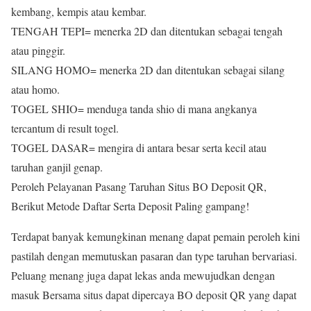
kembang, kempis atau kembar.
TENGAH TEPI= menerka 2D dan ditentukan sebagai tengah
atau pinggir.
SILANG HOMO= menerka 2D dan ditentukan sebagai silang
atau homo.
TOGEL SHIO= menduga tanda shio di mana angkanya
tercantum di result togel.
TOGEL DASAR= mengira di antara besar serta kecil atau
taruhan ganjil genap.
Peroleh Pelayanan Pasang Taruhan Situs BO Deposit QR,
Berikut Metode Daftar Serta Deposit Paling gampang!
Terdapat banyak kemungkinan menang dapat pemain peroleh kini
pastilah dengan memutuskan pasaran dan type taruhan bervariasi.
Peluang menang juga dapat lekas anda mewujudkan dengan
masuk Bersama situs dapat dipercaya BO deposit QR yang dapat