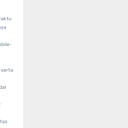
waktu
aya
obile-
 serta
dal
t
atas