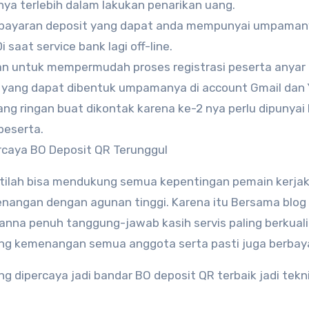
nya terlebih dalam lakukan penarikan uang.
mbayaran deposit yang dapat anda mempunyai umpaman
 saat service bank lagi off-line.
an untuk mempermudah proses registrasi peserta anyar
 yang dapat dibentuk umpamanya di account Gmail dan 
ng ringan buat dikontak karena ke-2 nya perlu dipunyai
peserta.
rcaya BO Deposit QR Terunggul
astilah bisa mendukung semua kepentingan pemain kerja
nangan dengan agunan tinggi. Karena itu Bersama blog 
yanna penuh tanggung-jawab kasih servis paling berkual
ng kemenangan semua anggota serta pasti juga berbaya
ng dipercaya jadi bandar BO deposit QR terbaik jadi tekn