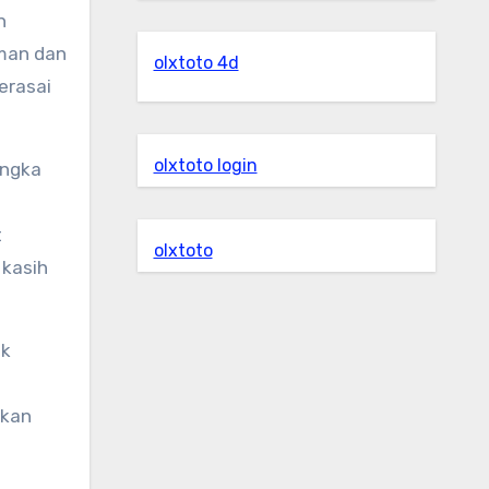
n
aman dan
olxtoto 4d
erasai
olxtoto login
angka
t
olxtoto
 kasih
uk
ukan