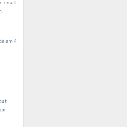
n result
n
dalam 4
pat
gai