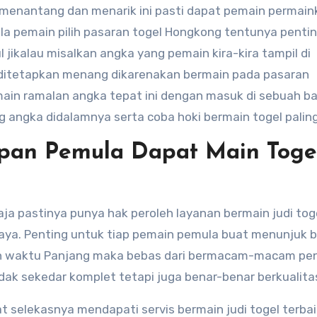
 menantang dan menarik ini pasti dapat pemain permain
la pemain pilih pasaran togel Hongkong tentunya penti
jikalau misalkan angka yang pemain kira-kira tampil di
 ditetapkan menang dikarenakan bermain pada pasaran
main ramalan angka tepat ini dengan masuk di sebuah b
angka didalamnya serta coba hoki bermain togel paling
apan Pemula Dapat Main Toge
saja pastinya punya hak peroleh layanan bermain judi tog
aya. Penting untuk tiap pemain pemula buat menunjuk bi
lan waktu Panjang maka bebas dari bermacam-macam pe
ak sekedar komplet tetapi juga benar-benar berkualitas
 selekasnya mendapati servis bermain judi togel terbai