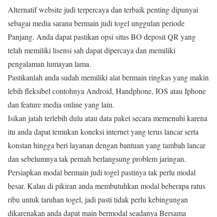
Alternatif website judi terpercaya dan terbaik penting dipunyai
sebagai media sarana bermain judi togel unggulan periode
Panjang. Anda dapat pastikan opsi situs BO deposit QR yang
telah memiliki lisensi sah dapat dipercaya dan memiliki
pengalaman lumayan lama.
Pastikanlah anda sudah memiliki alat bermain ringkas yang makin
lebih fleksibel contohnya Android, Handphone, IOS atau Iphone
dan feature media online yang lain.
Isikan jatah terlebih dulu atau data paket secara memenuhi karena
itu anda dapat temukan koneksi internet yang terus lancar serta
konstan hingga beri layanan dengan bantuan yang tambah lancar
dan sebelumnya tak pernah berlangsung problem jaringan.
Persiapkan modal bermain judi togel pastinya tak perlu modal
besar. Kalau di pikiran anda membutuhkan modal beberapa ratus
ribu untuk taruhan togel, jadi pasti tidak perlu kebingungan
dikarenakan anda dapat main bermodal seadanya Bersama