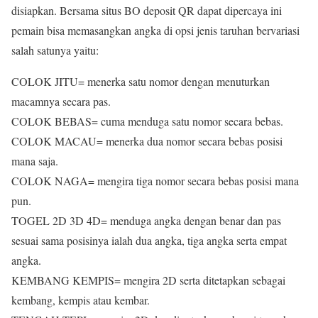
disiapkan. Bersama situs BO deposit QR dapat dipercaya ini
pemain bisa memasangkan angka di opsi jenis taruhan bervariasi
salah satunya yaitu:
COLOK JITU= menerka satu nomor dengan menuturkan
macamnya secara pas.
COLOK BEBAS= cuma menduga satu nomor secara bebas.
COLOK MACAU= menerka dua nomor secara bebas posisi
mana saja.
COLOK NAGA= mengira tiga nomor secara bebas posisi mana
pun.
TOGEL 2D 3D 4D= menduga angka dengan benar dan pas
sesuai sama posisinya ialah dua angka, tiga angka serta empat
angka.
KEMBANG KEMPIS= mengira 2D serta ditetapkan sebagai
kembang, kempis atau kembar.