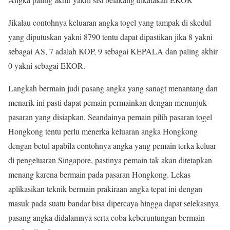
Jikalau contohnya keluaran angka togel yang tampak di skedul
yang diputuskan yakni 8790 tentu dapat dipastikan jika 8 yakni
sebagai AS, 7 adalah KOP, 9 sebagai KEPALA dan paling akhir
0 yakni sebagai EKOR.
Langkah bermain judi pasang angka yang sanagt menantang dan
menarik ini pasti dapat pemain permainkan dengan menunjuk
pasaran yang disiapkan. Seandainya pemain pilih pasaran togel
Hongkong tentu perlu menerka keluaran angka Hongkong
dengan betul apabila contohnya angka yang pemain terka keluar
di pengeluaran Singapore, pastinya pemain tak akan ditetapkan
menang karena bermain pada pasaran Hongkong. Lekas
aplikasikan teknik bermain prakiraan angka tepat ini dengan
masuk pada suatu bandar bisa dipercaya hingga dapat selekasnya
pasang angka didalamnya serta coba keberuntungan bermain