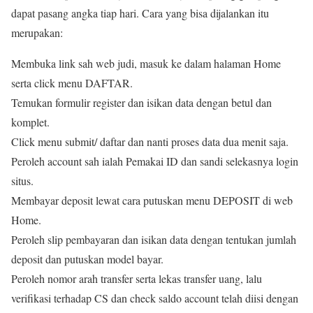
dapat pasang angka tiap hari. Cara yang bisa dijalankan itu
merupakan:
Membuka link sah web judi, masuk ke dalam halaman Home
serta click menu DAFTAR.
Temukan formulir register dan isikan data dengan betul dan
komplet.
Click menu submit/ daftar dan nanti proses data dua menit saja.
Peroleh account sah ialah Pemakai ID dan sandi selekasnya login
situs.
Membayar deposit lewat cara putuskan menu DEPOSIT di web
Home.
Peroleh slip pembayaran dan isikan data dengan tentukan jumlah
deposit dan putuskan model bayar.
Peroleh nomor arah transfer serta lekas transfer uang, lalu
verifikasi terhadap CS dan check saldo account telah diisi dengan