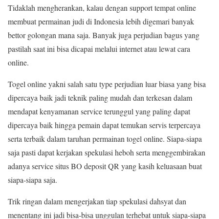
Tidaklah mengherankan, kalau dengan support tempat online
membuat permainan judi di Indonesia lebih digemari banyak
bettor golongan mana saja. Banyak juga perjudian bagus yang
pastilah saat ini bisa dicapai melalui internet atau lewat cara
online.
Togel online yakni salah satu type perjudian luar biasa yang bisa
dipercaya baik jadi teknik paling mudah dan terkesan dalam
mendapat kenyamanan service terunggul yang paling dapat
dipercaya baik hingga pemain dapat temukan servis terpercaya
serta terbaik dalam taruhan permainan togel online. Siapa-siapa
saja pasti dapat kerjakan spekulasi heboh serta menggembirakan
adanya service situs BO deposit QR yang kasih keluasaan buat
siapa-siapa saja.
Trik ringan dalam mengerjakan tiap spekulasi dahsyat dan
menentang ini jadi bisa-bisa unggulan terhebat untuk siapa-siapa