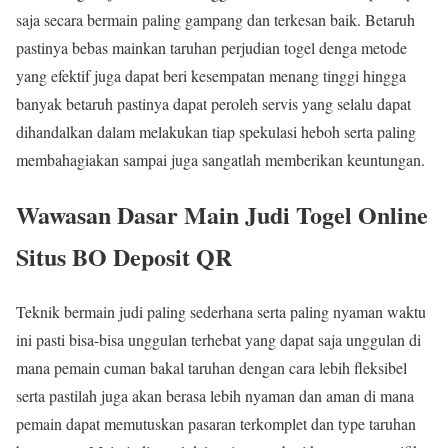
saja secara bermain paling gampang dan terkesan baik. Betaruh
pastinya bebas mainkan taruhan perjudian togel denga metode
yang efektif juga dapat beri kesempatan menang tinggi hingga
banyak betaruh pastinya dapat peroleh servis yang selalu dapat
dihandalkan dalam melakukan tiap spekulasi heboh serta paling
membahagiakan sampai juga sangatlah memberikan keuntungan.
Wawasan Dasar Main Judi Togel Online
Situs BO Deposit QR
Teknik bermain judi paling sederhana serta paling nyaman waktu
ini pasti bisa-bisa unggulan terhebat yang dapat saja unggulan di
mana pemain cuman bakal taruhan dengan cara lebih fleksibel
serta pastilah juga akan berasa lebih nyaman dan aman di mana
pemain dapat memutuskan pasaran terkomplet dan type taruhan