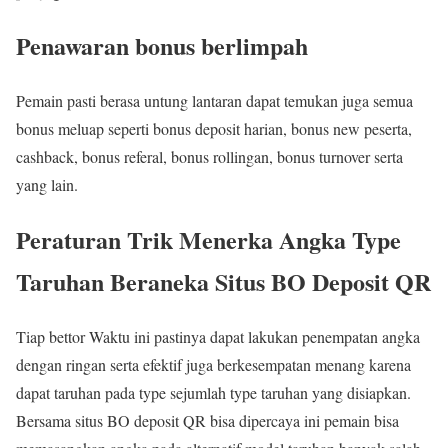
Penawaran bonus berlimpah
Pemain pasti berasa untung lantaran dapat temukan juga semua
bonus meluap seperti bonus deposit harian, bonus new peserta,
cashback, bonus referal, bonus rollingan, bonus turnover serta
yang lain.
Peraturan Trik Menerka Angka Type
Taruhan Beraneka Situs BO Deposit QR
Tiap bettor Waktu ini pastinya dapat lakukan penempatan angka
dengan ringan serta efektif juga berkesempatan menang karena
dapat taruhan pada type sejumlah type taruhan yang disiapkan.
Bersama situs BO deposit QR bisa dipercaya ini pemain bisa