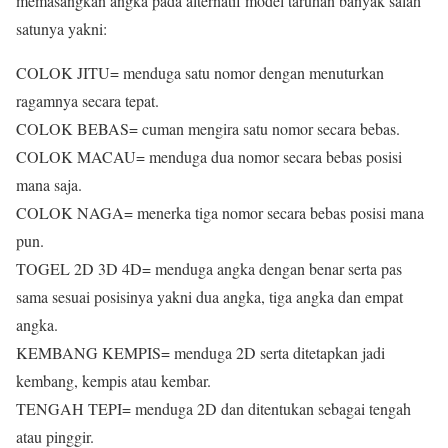
memasangkan angka pada alternatif model taruhan banyak salah
satunya yakni:
COLOK JITU= menduga satu nomor dengan menuturkan
ragamnya secara tepat.
COLOK BEBAS= cuman mengira satu nomor secara bebas.
COLOK MACAU= menduga dua nomor secara bebas posisi
mana saja.
COLOK NAGA= menerka tiga nomor secara bebas posisi mana
pun.
TOGEL 2D 3D 4D= menduga angka dengan benar serta pas
sama sesuai posisinya yakni dua angka, tiga angka dan empat
angka.
KEMBANG KEMPIS= menduga 2D serta ditetapkan jadi
kembang, kempis atau kembar.
TENGAH TEPI= menduga 2D dan ditentukan sebagai tengah
atau pinggir.