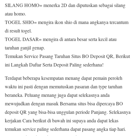
SILANG HOMO= menerka 2D dan diputuskan sebagai silang
atau homo.
TOGEL SHIO= mengira ikon shio di mana angkanya tercantum
di result togel.
TOGEL DASAR= mengira di antara besar serta kecil atau
taruhan ganjil genap.
Temukan Service Pasang Taruhan Situs BO Deposit QR, Berikut
ini Langkah Daftar Serta Deposit Paling sederhana!
Terdapat beberapa kesempatan menang dapat pemain peroleh
waktu ini pasti dengan memutuskan pasaran dan type taruhan
beraneka. Peluang menang juga dapat selekasnya anda
mewujudkan dengan masuk Bersama situs bisa dipercaya BO
deposit QR yang bisa-bisa unggulan periode Panjang. Selekasnya
kerjakan Cara berikut di bawah ini supaya anda dapat lekas
temukan service paling sederhana dapat pasang angka tiap hari.