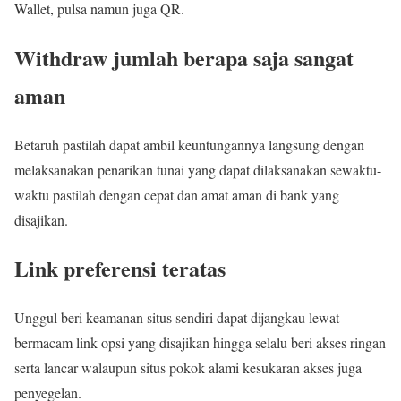
Wallet, pulsa namun juga QR.
Withdraw jumlah berapa saja sangat
aman
Betaruh pastilah dapat ambil keuntungannya langsung dengan
melaksanakan penarikan tunai yang dapat dilaksanakan sewaktu-
waktu pastilah dengan cepat dan amat aman di bank yang
disajikan.
Link preferensi teratas
Unggul beri keamanan situs sendiri dapat dijangkau lewat
bermacam link opsi yang disajikan hingga selalu beri akses ringan
serta lancar walaupun situs pokok alami kesukaran akses juga
penyegelan.