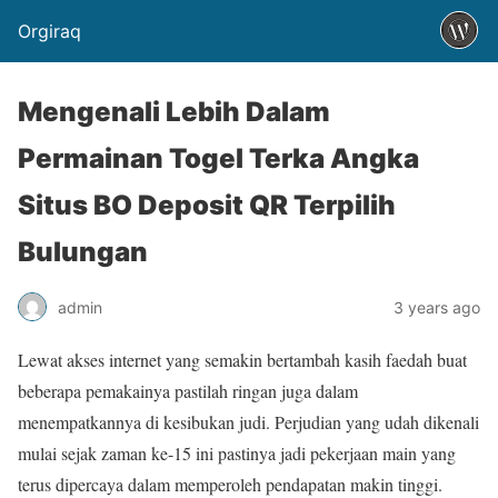
Orgiraq
Mengenali Lebih Dalam
Permainan Togel Terka Angka
Situs BO Deposit QR Terpilih
Bulungan
admin
3 years ago
Lewat akses internet yang semakin bertambah kasih faedah buat
beberapa pemakainya pastilah ringan juga dalam
menempatkannya di kesibukan judi. Perjudian yang udah dikenali
mulai sejak zaman ke-15 ini pastinya jadi pekerjaan main yang
terus dipercaya dalam memperoleh pendapatan makin tinggi.