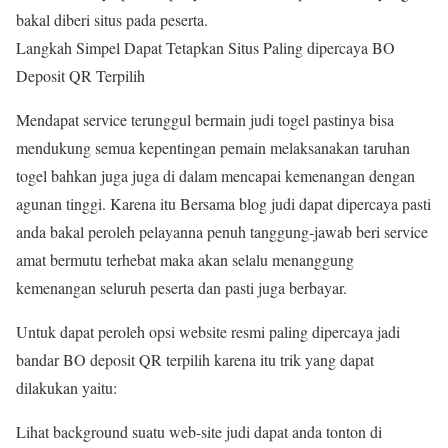
bakal diberi situs pada peserta.
Langkah Simpel Dapat Tetapkan Situs Paling dipercaya BO
Deposit QR Terpilih
Mendapat service terunggul bermain judi togel pastinya bisa
mendukung semua kepentingan pemain melaksanakan taruhan
togel bahkan juga juga di dalam mencapai kemenangan dengan
agunan tinggi. Karena itu Bersama blog judi dapat dipercaya pasti
anda bakal peroleh pelayanna penuh tanggung-jawab beri service
amat bermutu terhebat maka akan selalu menanggung
kemenangan seluruh peserta dan pasti juga berbayar.
Untuk dapat peroleh opsi website resmi paling dipercaya jadi
bandar BO deposit QR terpilih karena itu trik yang dapat
dilakukan yaitu:
Lihat background suatu web-site judi dapat anda tonton di