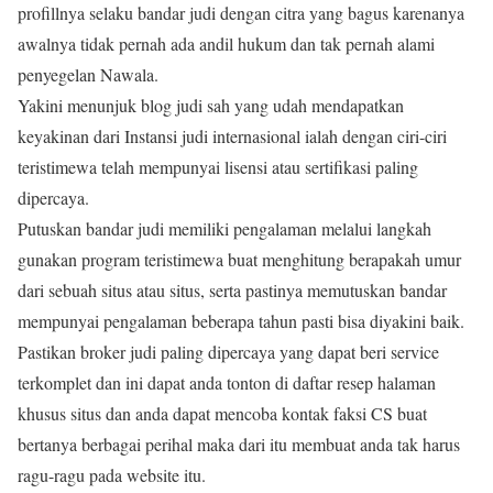
profillnya selaku bandar judi dengan citra yang bagus karenanya
awalnya tidak pernah ada andil hukum dan tak pernah alami
penyegelan Nawala.
Yakini menunjuk blog judi sah yang udah mendapatkan
keyakinan dari Instansi judi internasional ialah dengan ciri-ciri
teristimewa telah mempunyai lisensi atau sertifikasi paling
dipercaya.
Putuskan bandar judi memiliki pengalaman melalui langkah
gunakan program teristimewa buat menghitung berapakah umur
dari sebuah situs atau situs, serta pastinya memutuskan bandar
mempunyai pengalaman beberapa tahun pasti bisa diyakini baik.
Pastikan broker judi paling dipercaya yang dapat beri service
terkomplet dan ini dapat anda tonton di daftar resep halaman
khusus situs dan anda dapat mencoba kontak faksi CS buat
bertanya berbagai perihal maka dari itu membuat anda tak harus
ragu-ragu pada website itu.