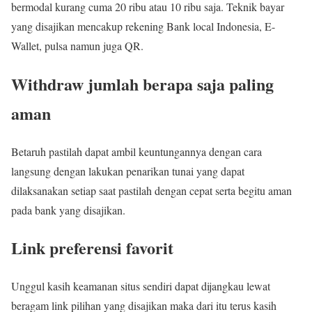
bermodal kurang cuma 20 ribu atau 10 ribu saja. Teknik bayar
yang disajikan mencakup rekening Bank local Indonesia, E-
Wallet, pulsa namun juga QR.
Withdraw jumlah berapa saja paling
aman
Betaruh pastilah dapat ambil keuntungannya dengan cara
langsung dengan lakukan penarikan tunai yang dapat
dilaksanakan setiap saat pastilah dengan cepat serta begitu aman
pada bank yang disajikan.
Link preferensi favorit
Unggul kasih keamanan situs sendiri dapat dijangkau lewat
beragam link pilihan yang disajikan maka dari itu terus kasih