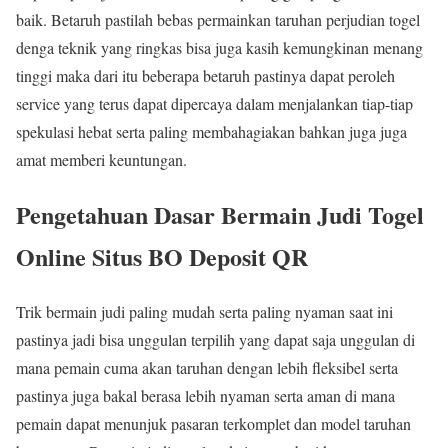
baik. Betaruh pastilah bebas permainkan taruhan perjudian togel
denga teknik yang ringkas bisa juga kasih kemungkinan menang
tinggi maka dari itu beberapa betaruh pastinya dapat peroleh
service yang terus dapat dipercaya dalam menjalankan tiap-tiap
spekulasi hebat serta paling membahagiakan bahkan juga juga
amat memberi keuntungan.
Pengetahuan Dasar Bermain Judi Togel
Online Situs BO Deposit QR
Trik bermain judi paling mudah serta paling nyaman saat ini
pastinya jadi bisa unggulan terpilih yang dapat saja unggulan di
mana pemain cuma akan taruhan dengan lebih fleksibel serta
pastinya juga bakal berasa lebih nyaman serta aman di mana
pemain dapat menunjuk pasaran terkomplet dan model taruhan