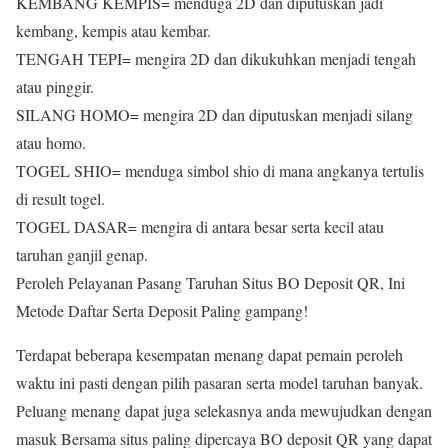
KEMBANG KEMPIS= menduga 2D dan diputuskan jadi
kembang, kempis atau kembar.
TENGAH TEPI= mengira 2D dan dikukuhkan menjadi tengah
atau pinggir.
SILANG HOMO= mengira 2D dan diputuskan menjadi silang
atau homo.
TOGEL SHIO= menduga simbol shio di mana angkanya tertulis
di result togel.
TOGEL DASAR= mengira di antara besar serta kecil atau
taruhan ganjil genap.
Peroleh Pelayanan Pasang Taruhan Situs BO Deposit QR, Ini
Metode Daftar Serta Deposit Paling gampang!
Terdapat beberapa kesempatan menang dapat pemain peroleh
waktu ini pasti dengan pilih pasaran serta model taruhan banyak.
Peluang menang dapat juga selekasnya anda mewujudkan dengan
masuk Bersama situs paling dipercaya BO deposit QR yang dapat