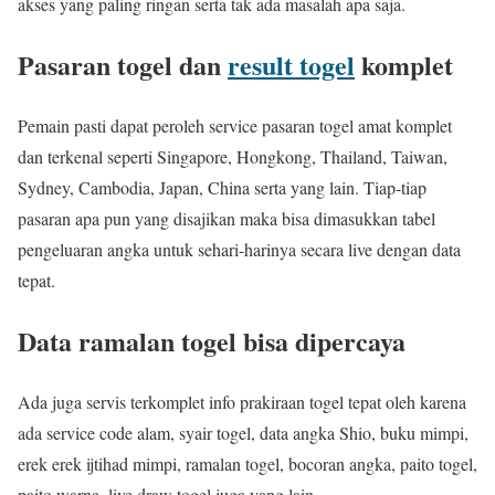
akses yang paling ringan serta tak ada masalah apa saja.
Pasaran togel dan
result togel
komplet
Pemain pasti dapat peroleh service pasaran togel amat komplet
dan terkenal seperti Singapore, Hongkong, Thailand, Taiwan,
Sydney, Cambodia, Japan, China serta yang lain. Tiap-tiap
pasaran apa pun yang disajikan maka bisa dimasukkan tabel
pengeluaran angka untuk sehari-harinya secara live dengan data
tepat.
Data ramalan togel bisa dipercaya
Ada juga servis terkomplet info prakiraan togel tepat oleh karena
ada service code alam, syair togel, data angka Shio, buku mimpi,
erek erek ijtihad mimpi, ramalan togel, bocoran angka, paito togel,
paito warna, live draw togel juga yang lain.