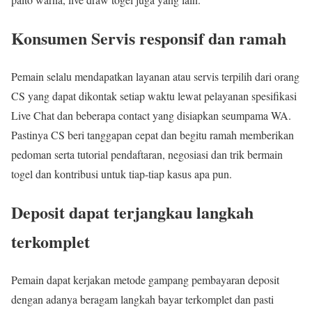
Konsumen Servis responsif dan ramah
Pemain selalu mendapatkan layanan atau servis terpilih dari orang
CS yang dapat dikontak setiap waktu lewat pelayanan spesifikasi
Live Chat dan beberapa contact yang disiapkan seumpama WA.
Pastinya CS beri tanggapan cepat dan begitu ramah memberikan
pedoman serta tutorial pendaftaran, negosiasi dan trik bermain
togel dan kontribusi untuk tiap-tiap kasus apa pun.
Deposit dapat terjangkau langkah
terkomplet
Pemain dapat kerjakan metode gampang pembayaran deposit
dengan adanya beragam langkah bayar terkomplet dan pasti