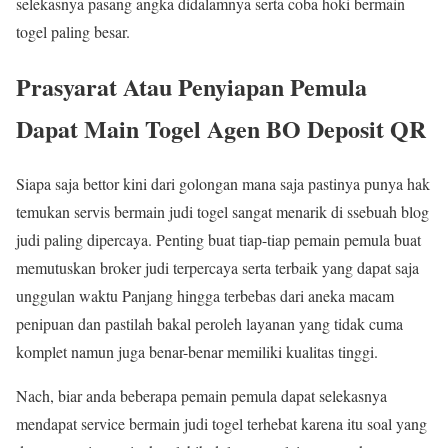
selekasnya pasang angka didalamnya serta coba hoki bermain
togel paling besar.
Prasyarat Atau Penyiapan Pemula
Dapat Main Togel Agen BO Deposit QR
Siapa saja bettor kini dari golongan mana saja pastinya punya hak
temukan servis bermain judi togel sangat menarik di ssebuah blog
judi paling dipercaya. Penting buat tiap-tiap pemain pemula buat
memutuskan broker judi terpercaya serta terbaik yang dapat saja
unggulan waktu Panjang hingga terbebas dari aneka macam
penipuan dan pastilah bakal peroleh layanan yang tidak cuma
komplet namun juga benar-benar memiliki kualitas tinggi.
Nach, biar anda beberapa pemain pemula dapat selekasnya
mendapat service bermain judi togel terhebat karena itu soal yang