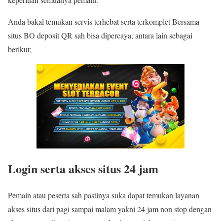
Anda bakal temukan servis terhebat serta terkomplet Bersama
situs BO deposit QR sah bisa dipercaya, antara lain sebagai
berikut;
Login serta akses situs 24 jam
Pemain atau peserta sah pastinya suka dapat temukan layanan
akses situs dari pagi sampai malam yakni 24 jam non stop dengan