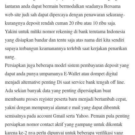
lantaran anda dapat bermain bermodalkan seadanya Bersama
web-site judi sah dapat dipercaya dengan penawaran sekurang-
kurangnya deposit rendah cuman 20 ribu atau 10 ribu saja.
Yakini untuk miliki nomor rekening di bank terutama Indonesia
yang disiapkan bandar dan tentu saja atas nama diri kita sendiri
supaya terbangun keamanannya terlebih saat kerjakan penarikan
uang.
Persiapkan juga beberapa model sistem pembayaran deposit yang
dapat anda punya umpamanya E-Wallet atau dompet digital
menjadi alternative penting Di saat service bank tengah off line.
Ada sekian banyak data yang penting dipersiapkan buat
membantu proses register peserta baru menjadi bertambah cepat,
yakni dengan mempunyai alamat e mail yang dapat dibentuk
semisalnya pada account Gmail serta Yahoo. Pemain pula penting
persiapkan nomor contact aktif yang gampang untuk dikontak
karena ke-2 nya perlu dipunyai untuk beberapa verifikasi yang