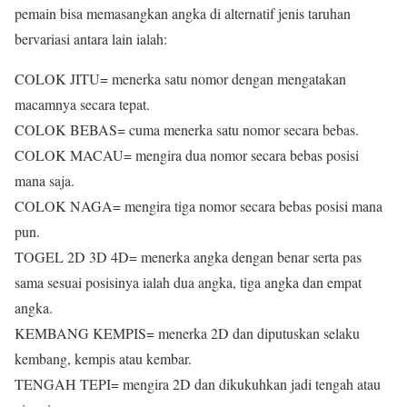
pemain bisa memasangkan angka di alternatif jenis taruhan
bervariasi antara lain ialah:
COLOK JITU= menerka satu nomor dengan mengatakan
macamnya secara tepat.
COLOK BEBAS= cuma menerka satu nomor secara bebas.
COLOK MACAU= mengira dua nomor secara bebas posisi
mana saja.
COLOK NAGA= mengira tiga nomor secara bebas posisi mana
pun.
TOGEL 2D 3D 4D= menerka angka dengan benar serta pas
sama sesuai posisinya ialah dua angka, tiga angka dan empat
angka.
KEMBANG KEMPIS= menerka 2D dan diputuskan selaku
kembang, kempis atau kembar.
TENGAH TEPI= mengira 2D dan dikukuhkan jadi tengah atau