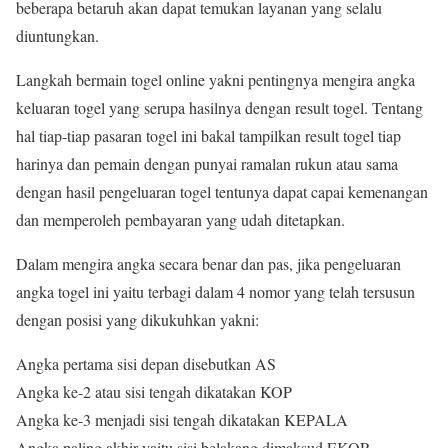
beberapa betaruh akan dapat temukan layanan yang selalu
diuntungkan.
Langkah bermain togel online yakni pentingnya mengira angka
keluaran togel yang serupa hasilnya dengan result togel. Tentang
hal tiap-tiap pasaran togel ini bakal tampilkan result togel tiap
harinya dan pemain dengan punyai ramalan rukun atau sama
dengan hasil pengeluaran togel tentunya dapat capai kemenangan
dan memperoleh pembayaran yang udah ditetapkan.
Dalam mengira angka secara benar dan pas, jika pengeluaran
angka togel ini yaitu terbagi dalam 4 nomor yang telah tersusun
dengan posisi yang dikukuhkan yakni:
Angka pertama sisi depan disebutkan AS
Angka ke-2 atau sisi tengah dikatakan KOP
Angka ke-3 menjadi sisi tengah dikatakan KEPALA
Angka paling akhir yaitu sisi belakang dimaksud EKOR