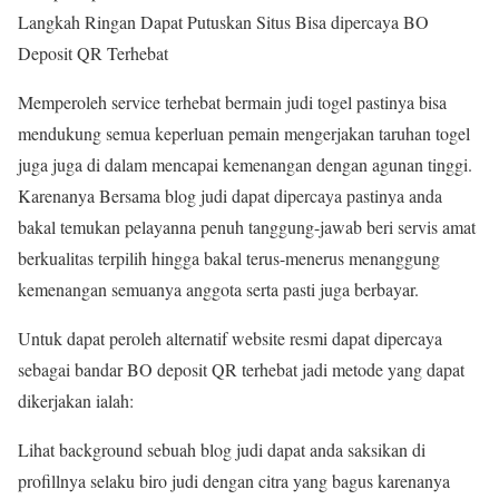
Langkah Ringan Dapat Putuskan Situs Bisa dipercaya BO
Deposit QR Terhebat
Memperoleh service terhebat bermain judi togel pastinya bisa
mendukung semua keperluan pemain mengerjakan taruhan togel
juga juga di dalam mencapai kemenangan dengan agunan tinggi.
Karenanya Bersama blog judi dapat dipercaya pastinya anda
bakal temukan pelayanna penuh tanggung-jawab beri servis amat
berkualitas terpilih hingga bakal terus-menerus menanggung
kemenangan semuanya anggota serta pasti juga berbayar.
Untuk dapat peroleh alternatif website resmi dapat dipercaya
sebagai bandar BO deposit QR terhebat jadi metode yang dapat
dikerjakan ialah:
Lihat background sebuah blog judi dapat anda saksikan di
profillnya selaku biro judi dengan citra yang bagus karenanya