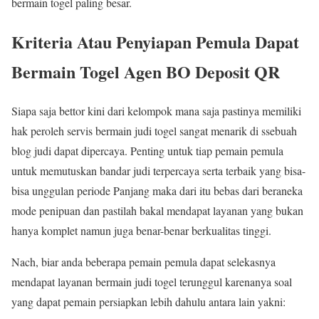
bermain togel paling besar.
Kriteria Atau Penyiapan Pemula Dapat
Bermain Togel Agen BO Deposit QR
Siapa saja bettor kini dari kelompok mana saja pastinya memiliki
hak peroleh servis bermain judi togel sangat menarik di ssebuah
blog judi dapat dipercaya. Penting untuk tiap pemain pemula
untuk memutuskan bandar judi terpercaya serta terbaik yang bisa-
bisa unggulan periode Panjang maka dari itu bebas dari beraneka
mode penipuan dan pastilah bakal mendapat layanan yang bukan
hanya komplet namun juga benar-benar berkualitas tinggi.
Nach, biar anda beberapa pemain pemula dapat selekasnya
mendapat layanan bermain judi togel terunggul karenanya soal
yang dapat pemain persiapkan lebih dahulu antara lain yakni: