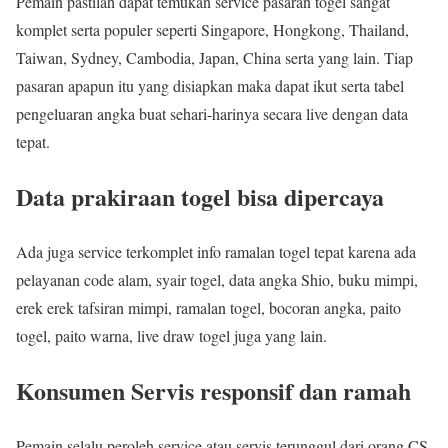
Pemain pastilah dapat temukan service pasaran togel sangat
komplet serta populer seperti Singapore, Hongkong, Thailand,
Taiwan, Sydney, Cambodia, Japan, China serta yang lain. Tiap
pasaran apapun itu yang disiapkan maka dapat ikut serta tabel
pengeluaran angka buat sehari-harinya secara live dengan data
tepat.
Data prakiraan togel bisa dipercaya
Ada juga service terkomplet info ramalan togel tepat karena ada
pelayanan code alam, syair togel, data angka Shio, buku mimpi,
erek erek tafsiran mimpi, ramalan togel, bocoran angka, paito
togel, paito warna, live draw togel juga yang lain.
Konsumen Servis responsif dan ramah
Pemain selalu peroleh service atau servis terunggul dari orang CS