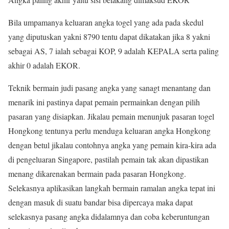
Bila umpamanya keluaran angka togel yang ada pada skedul
yang diputuskan yakni 8790 tentu dapat dikatakan jika 8 yakni
sebagai AS, 7 ialah sebagai KOP, 9 adalah KEPALA serta paling
akhir 0 adalah EKOR.
Teknik bermain judi pasang angka yang sanagt menantang dan
menarik ini pastinya dapat pemain permainkan dengan pilih
pasaran yang disiapkan. Jikalau pemain menunjuk pasaran togel
Hongkong tentunya perlu menduga keluaran angka Hongkong
dengan betul jikalau contohnya angka yang pemain kira-kira ada
di pengeluaran Singapore, pastilah pemain tak akan dipastikan
menang dikarenakan bermain pada pasaran Hongkong.
Selekasnya aplikasikan langkah bermain ramalan angka tepat ini
dengan masuk di suatu bandar bisa dipercaya maka dapat
selekasnya pasang angka didalamnya dan coba keberuntungan