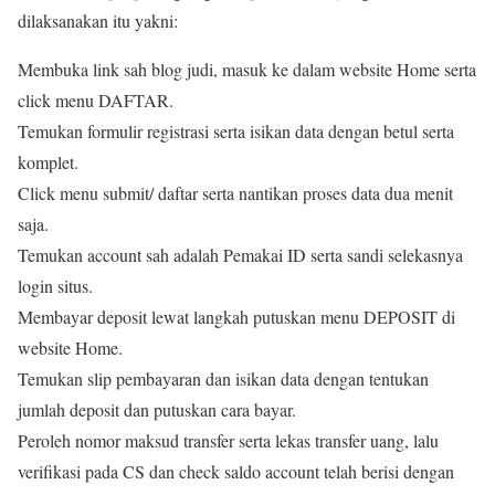
dilaksanakan itu yakni:
Membuka link sah blog judi, masuk ke dalam website Home serta
click menu DAFTAR.
Temukan formulir registrasi serta isikan data dengan betul serta
komplet.
Click menu submit/ daftar serta nantikan proses data dua menit
saja.
Temukan account sah adalah Pemakai ID serta sandi selekasnya
login situs.
Membayar deposit lewat langkah putuskan menu DEPOSIT di
website Home.
Temukan slip pembayaran dan isikan data dengan tentukan
jumlah deposit dan putuskan cara bayar.
Peroleh nomor maksud transfer serta lekas transfer uang, lalu
verifikasi pada CS dan check saldo account telah berisi dengan