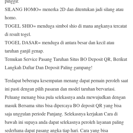
pinggir.
SILANG HOMO= menerka 2D dan ditentukan jadi silang atau
homo.
TOGEL SHIO= menduga simbol shio di mana angkanya tercatat
di result togel.
TOGEL DASAR= menduga di antara besar dan kecil atau
taruhan ganjil genap.
Temukan Service Pasang Taruhan Situs BO Deposit QR, Berikut
Langkah Daftar Dan Deposit Paling gampang!
Terdapat beberapa kesempatan menang dapat pemain peroleh saat
ini pasti dengan pilih pasaran dan model taruhan bervariasi.
Peluang menang bisa pula selekasnya anda mewujudkan dengan
masuk Bersama situs bisa dipercaya BO deposit QR yang bisa
saja unggulan periode Panjang. Selekasnya kerjakan Cara di
bawah ini supaya anda dapat selekasnya peroleh layanan paling
sederhana dapat pasang angka tiap hari. Cara yang bisa