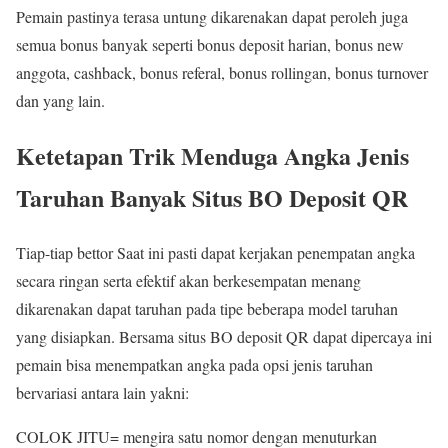
Pemain pastinya terasa untung dikarenakan dapat peroleh juga
semua bonus banyak seperti bonus deposit harian, bonus new
anggota, cashback, bonus referal, bonus rollingan, bonus turnover
dan yang lain.
Ketetapan Trik Menduga Angka Jenis
Taruhan Banyak Situs BO Deposit QR
Tiap-tiap bettor Saat ini pasti dapat kerjakan penempatan angka
secara ringan serta efektif akan berkesempatan menang
dikarenakan dapat taruhan pada tipe beberapa model taruhan
yang disiapkan. Bersama situs BO deposit QR dapat dipercaya ini
pemain bisa menempatkan angka pada opsi jenis taruhan
bervariasi antara lain yakni:
COLOK JITU= mengira satu nomor dengan menuturkan