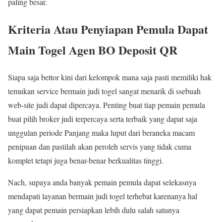
paling besar.
Kriteria Atau Penyiapan Pemula Dapat
Main Togel Agen BO Deposit QR
Siapa saja bettor kini dari kelompok mana saja pasti memiliki hak
temukan service bermain judi togel sangat menarik di ssebuah
web-site judi dapat dipercaya. Penting buat tiap pemain pemula
buat pilih broker judi terpercaya serta terbaik yang dapat saja
unggulan periode Panjang maka luput dari beraneka macam
penipuan dan pastilah akan peroleh servis yang tidak cuma
komplet tetapi juga benar-benar berkualitas tinggi.
Nach, supaya anda banyak pemain pemula dapat selekasnya
mendapati layanan bermain judi togel terhebat karenanya hal
yang dapat pemain persiapkan lebih dulu salah satunya