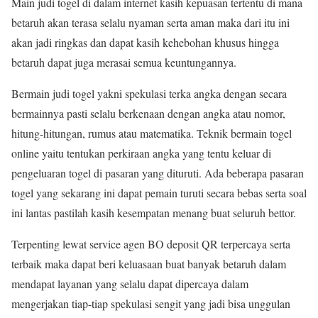
Main judi togel di dalam internet kasih kepuasan tertentu di mana
betaruh akan terasa selalu nyaman serta aman maka dari itu ini
akan jadi ringkas dan dapat kasih kehebohan khusus hingga
betaruh dapat juga merasai semua keuntungannya.
Bermain judi togel yakni spekulasi terka angka dengan secara
bermainnya pasti selalu berkenaan dengan angka atau nomor,
hitung-hitungan, rumus atau matematika. Teknik bermain togel
online yaitu tentukan perkiraan angka yang tentu keluar di
pengeluaran togel di pasaran yang dituruti. Ada beberapa pasaran
togel yang sekarang ini dapat pemain turuti secara bebas serta soal
ini lantas pastilah kasih kesempatan menang buat seluruh bettor.
Terpenting lewat service agen BO deposit QR terpercaya serta
terbaik maka dapat beri keluasaan buat banyak betaruh dalam
mendapat layanan yang selalu dapat dipercaya dalam
mengerjakan tiap-tiap spekulasi sengit yang jadi bisa unggulan