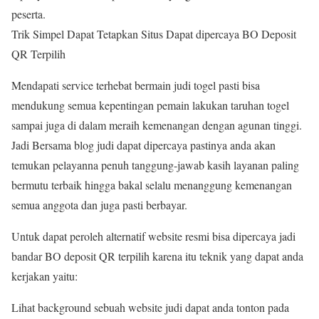
peserta.
Trik Simpel Dapat Tetapkan Situs Dapat dipercaya BO Deposit
QR Terpilih
Mendapati service terhebat bermain judi togel pasti bisa
mendukung semua kepentingan pemain lakukan taruhan togel
sampai juga di dalam meraih kemenangan dengan agunan tinggi.
Jadi Bersama blog judi dapat dipercaya pastinya anda akan
temukan pelayanna penuh tanggung-jawab kasih layanan paling
bermutu terbaik hingga bakal selalu menanggung kemenangan
semua anggota dan juga pasti berbayar.
Untuk dapat peroleh alternatif website resmi bisa dipercaya jadi
bandar BO deposit QR terpilih karena itu teknik yang dapat anda
kerjakan yaitu:
Lihat background sebuah website judi dapat anda tonton pada