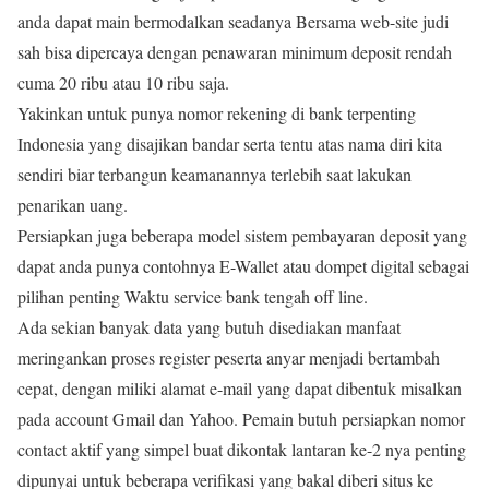
anda dapat main bermodalkan seadanya Bersama web-site judi
sah bisa dipercaya dengan penawaran minimum deposit rendah
cuma 20 ribu atau 10 ribu saja.
Yakinkan untuk punya nomor rekening di bank terpenting
Indonesia yang disajikan bandar serta tentu atas nama diri kita
sendiri biar terbangun keamanannya terlebih saat lakukan
penarikan uang.
Persiapkan juga beberapa model sistem pembayaran deposit yang
dapat anda punya contohnya E-Wallet atau dompet digital sebagai
pilihan penting Waktu service bank tengah off line.
Ada sekian banyak data yang butuh disediakan manfaat
meringankan proses register peserta anyar menjadi bertambah
cepat, dengan miliki alamat e-mail yang dapat dibentuk misalkan
pada account Gmail dan Yahoo. Pemain butuh persiapkan nomor
contact aktif yang simpel buat dikontak lantaran ke-2 nya penting
dipunyai untuk beberapa verifikasi yang bakal diberi situs ke