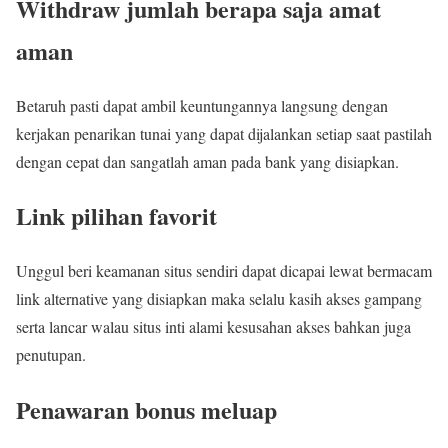
Withdraw jumlah berapa saja amat
aman
Betaruh pasti dapat ambil keuntungannya langsung dengan
kerjakan penarikan tunai yang dapat dijalankan setiap saat pastilah
dengan cepat dan sangatlah aman pada bank yang disiapkan.
Link pilihan favorit
Unggul beri keamanan situs sendiri dapat dicapai lewat bermacam
link alternative yang disiapkan maka selalu kasih akses gampang
serta lancar walau situs inti alami kesusahan akses bahkan juga
penutupan.
Penawaran bonus meluap