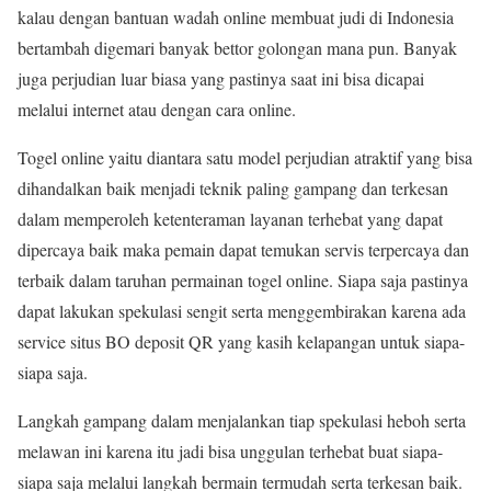
kalau dengan bantuan wadah online membuat judi di Indonesia
bertambah digemari banyak bettor golongan mana pun. Banyak
juga perjudian luar biasa yang pastinya saat ini bisa dicapai
melalui internet atau dengan cara online.
Togel online yaitu diantara satu model perjudian atraktif yang bisa
dihandalkan baik menjadi teknik paling gampang dan terkesan
dalam memperoleh ketenteraman layanan terhebat yang dapat
dipercaya baik maka pemain dapat temukan servis terpercaya dan
terbaik dalam taruhan permainan togel online. Siapa saja pastinya
dapat lakukan spekulasi sengit serta menggembirakan karena ada
service situs BO deposit QR yang kasih kelapangan untuk siapa-
siapa saja.
Langkah gampang dalam menjalankan tiap spekulasi heboh serta
melawan ini karena itu jadi bisa unggulan terhebat buat siapa-
siapa saja melalui langkah bermain termudah serta terkesan baik.