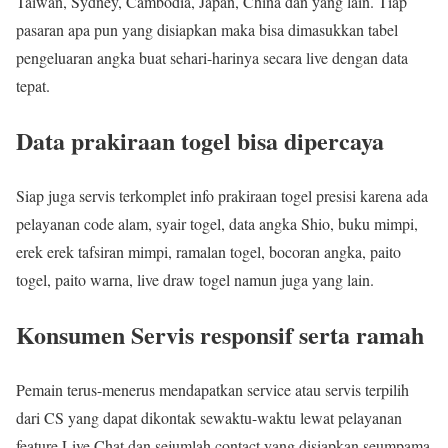
Taiwan, Sydney, Cambodia, Japan, China dan yang lain. Tiap
pasaran apa pun yang disiapkan maka bisa dimasukkan tabel
pengeluaran angka buat sehari-harinya secara live dengan data
tepat.
Data prakiraan togel bisa dipercaya
Siap juga servis terkomplet info prakiraan togel presisi karena ada
pelayanan code alam, syair togel, data angka Shio, buku mimpi,
erek erek tafsiran mimpi, ramalan togel, bocoran angka, paito
togel, paito warna, live draw togel namun juga yang lain.
Konsumen Servis responsif serta ramah
Pemain terus-menerus mendapatkan service atau servis terpilih
dari CS yang dapat dikontak sewaktu-waktu lewat pelayanan
feature Live Chat dan sejumlah contact yang disiapkan seumpama