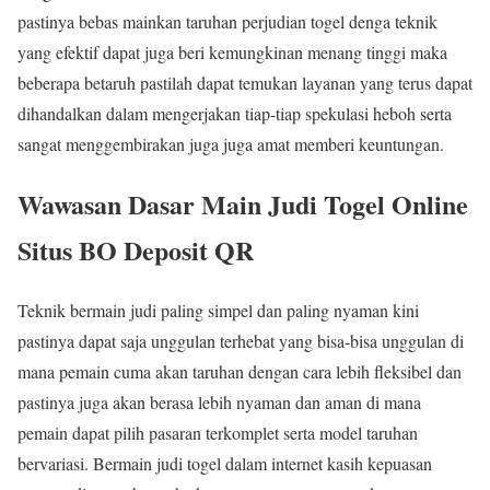
pastinya bebas mainkan taruhan perjudian togel denga teknik
yang efektif dapat juga beri kemungkinan menang tinggi maka
beberapa betaruh pastilah dapat temukan layanan yang terus dapat
dihandalkan dalam mengerjakan tiap-tiap spekulasi heboh serta
sangat menggembirakan juga juga amat memberi keuntungan.
Wawasan Dasar Main Judi Togel Online
Situs BO Deposit QR
Teknik bermain judi paling simpel dan paling nyaman kini
pastinya dapat saja unggulan terhebat yang bisa-bisa unggulan di
mana pemain cuma akan taruhan dengan cara lebih fleksibel dan
pastinya juga akan berasa lebih nyaman dan aman di mana
pemain dapat pilih pasaran terkomplet serta model taruhan
bervariasi. Bermain judi togel dalam internet kasih kepuasan