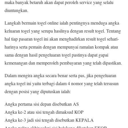
maka banyak betaruh akan dapat peroleh service yang selalu
diuntungkan.
Langkah bermain togel online ialah pentingnya menduga angka
keluaran togel yang serupa hasilnya dengan result togel. Tentang
hal tiap pasaran togel ini akan menghadirkan result togel sehari-
harinya serta pemain dengan mempunyai ramalan kompak atau
sama dengan hasil pengeluaran togel pastinya dapat gapai
kemenangan dan memperoleh pembayaran yang telah dipastikan.
Dalam mengira angka secara benar serta pas, jika pengeluaran
angka togel ini yaitu terbagi dalam 4 nomor yang telah tersusun
dengan posisi yang diputuskan ialah:
Angka pertama sisi depan disebutkan AS
Angka ke-2 atau sisi tengah dimaksud KOP
Angka ke-3 jadi sisi tengah disebutkan KEPALA
Angka paling akhir yakni sisi belakang dikatakan EKOR