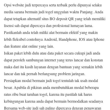
Opsi website judi terpercaya serta terbaik perlu dipunyai selaku
media sarana bermain judi togel unggulan waktu Panjang. Anda
dapat tetapkan alternatif situs BO deposit QR yang telah memiliki
lisensi sah dapat dipercaya dan profesional lumayan lama.
Pastikanlah anda telah miliki alat bermain efektif yang makin
lebih fleksibel contohnya Android, Handphone, IOS atau Iphone
dan feature alat online yang lain.
Isikan paket lebih dulu atau data paket secara cukupi jadi anda
dapat peroleh sambungan internet yang terus lancar dan konstan
maka dari itu kasih layanan dengan bantuan yang semakin lebih
lancar dan tak pernah berlangsung problem jaringan.
Persiapkan modal bermain judi togel tentulah tak usah modal
besar. Apabila di pikiran anda membutuhkan modal beberapa
ratus ribu buat taruhan togel, karena itu pastilah tak harus
kebingungan karena anda dapat bermain bermodalkan seadanya
Bersama web-site judi sah paling dipercaya dengan penawaran