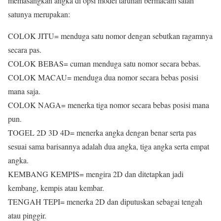
memasangkan angka di opsi model taruhan bermacam salah
satunya merupakan:
COLOK JITU= menduga satu nomor dengan sebutkan ragamnya
secara pas.
COLOK BEBAS= cuman menduga satu nomor secara bebas.
COLOK MACAU= menduga dua nomor secara bebas posisi
mana saja.
COLOK NAGA= menerka tiga nomor secara bebas posisi mana
pun.
TOGEL 2D 3D 4D= menerka angka dengan benar serta pas
sesuai sama barisannya adalah dua angka, tiga angka serta empat
angka.
KEMBANG KEMPIS= mengira 2D dan ditetapkan jadi
kembang, kempis atau kembar.
TENGAH TEPI= menerka 2D dan diputuskan sebagai tengah
atau pinggir.