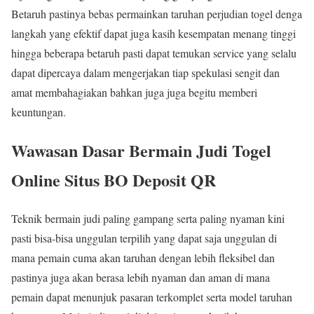
Betaruh pastinya bebas permainkan taruhan perjudian togel denga
langkah yang efektif dapat juga kasih kesempatan menang tinggi
hingga beberapa betaruh pasti dapat temukan service yang selalu
dapat dipercaya dalam mengerjakan tiap spekulasi sengit dan
amat membahagiakan bahkan juga juga begitu memberi
keuntungan.
Wawasan Dasar Bermain Judi Togel
Online Situs BO Deposit QR
Teknik bermain judi paling gampang serta paling nyaman kini
pasti bisa-bisa unggulan terpilih yang dapat saja unggulan di
mana pemain cuma akan taruhan dengan lebih fleksibel dan
pastinya juga akan berasa lebih nyaman dan aman di mana
pemain dapat menunjuk pasaran terkomplet serta model taruhan