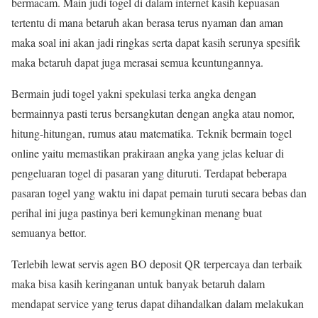
bermacam. Main judi togel di dalam internet kasih kepuasan
tertentu di mana betaruh akan berasa terus nyaman dan aman
maka soal ini akan jadi ringkas serta dapat kasih serunya spesifik
maka betaruh dapat juga merasai semua keuntungannya.
Bermain judi togel yakni spekulasi terka angka dengan
bermainnya pasti terus bersangkutan dengan angka atau nomor,
hitung-hitungan, rumus atau matematika. Teknik bermain togel
online yaitu memastikan prakiraan angka yang jelas keluar di
pengeluaran togel di pasaran yang dituruti. Terdapat beberapa
pasaran togel yang waktu ini dapat pemain turuti secara bebas dan
perihal ini juga pastinya beri kemungkinan menang buat
semuanya bettor.
Terlebih lewat servis agen BO deposit QR terpercaya dan terbaik
maka bisa kasih keringanan untuk banyak betaruh dalam
mendapat service yang terus dapat dihandalkan dalam melakukan