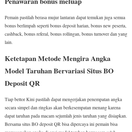
Penawaran bonus meluap
Pemain pastilah berasa mujur lantaran dapat temukan juga semua
bonus berlimpah seperti bonus deposit harian, bonus new peserta,
cashback, bonus referal, bonus rollingan, bonus turnover dan yang
lain.
Ketetapan Metode Mengira Angka
Model Taruhan Bervariasi Situs BO
Deposit QR
Tiap bettor Kini pastilah dapat mengerjakan penempatan angka
secara simpel dan ringkas akan berkesempatan menang karena
dapat taruhan pada macam sejumlah jenis taruhan yang disiapkan.
Bersama situs BO deposit QR bisa dipercaya ini pemain bisa