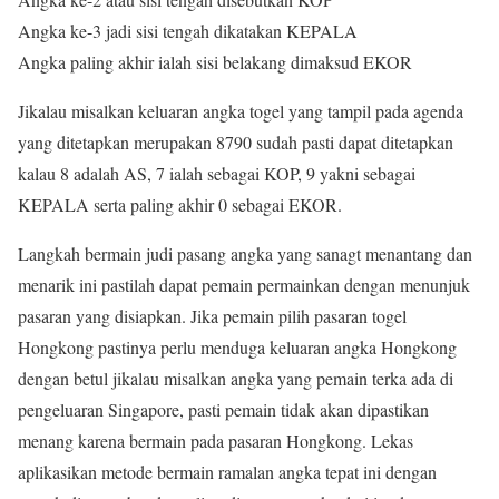
Angka ke-3 jadi sisi tengah dikatakan KEPALA
Angka paling akhir ialah sisi belakang dimaksud EKOR
Jikalau misalkan keluaran angka togel yang tampil pada agenda
yang ditetapkan merupakan 8790 sudah pasti dapat ditetapkan
kalau 8 adalah AS, 7 ialah sebagai KOP, 9 yakni sebagai
KEPALA serta paling akhir 0 sebagai EKOR.
Langkah bermain judi pasang angka yang sanagt menantang dan
menarik ini pastilah dapat pemain permainkan dengan menunjuk
pasaran yang disiapkan. Jika pemain pilih pasaran togel
Hongkong pastinya perlu menduga keluaran angka Hongkong
dengan betul jikalau misalkan angka yang pemain terka ada di
pengeluaran Singapore, pasti pemain tidak akan dipastikan
menang karena bermain pada pasaran Hongkong. Lekas
aplikasikan metode bermain ramalan angka tepat ini dengan