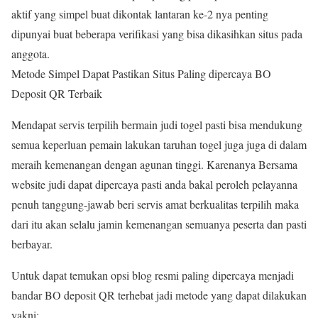
aktif yang simpel buat dikontak lantaran ke-2 nya penting
dipunyai buat beberapa verifikasi yang bisa dikasihkan situs pada
anggota.
Metode Simpel Dapat Pastikan Situs Paling dipercaya BO
Deposit QR Terbaik
Mendapat servis terpilih bermain judi togel pasti bisa mendukung
semua keperluan pemain lakukan taruhan togel juga juga di dalam
meraih kemenangan dengan agunan tinggi. Karenanya Bersama
website judi dapat dipercaya pasti anda bakal peroleh pelayanna
penuh tanggung-jawab beri servis amat berkualitas terpilih maka
dari itu akan selalu jamin kemenangan semuanya peserta dan pasti
berbayar.
Untuk dapat temukan opsi blog resmi paling dipercaya menjadi
bandar BO deposit QR terhebat jadi metode yang dapat dilakukan
yakni: