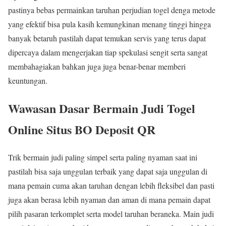
pastinya bebas permainkan taruhan perjudian togel denga metode
yang efektif bisa pula kasih kemungkinan menang tinggi hingga
banyak betaruh pastilah dapat temukan servis yang terus dapat
dipercaya dalam mengerjakan tiap spekulasi sengit serta sangat
membahagiakan bahkan juga juga benar-benar memberi
keuntungan.
Wawasan Dasar Bermain Judi Togel
Online Situs BO Deposit QR
Trik bermain judi paling simpel serta paling nyaman saat ini
pastilah bisa saja unggulan terbaik yang dapat saja unggulan di
mana pemain cuma akan taruhan dengan lebih fleksibel dan pasti
juga akan berasa lebih nyaman dan aman di mana pemain dapat
pilih pasaran terkomplet serta model taruhan beraneka. Main judi