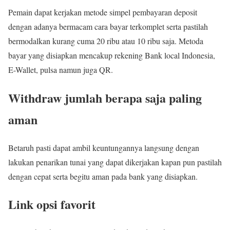
Pemain dapat kerjakan metode simpel pembayaran deposit
dengan adanya bermacam cara bayar terkomplet serta pastilah
bermodalkan kurang cuma 20 ribu atau 10 ribu saja. Metoda
bayar yang disiapkan mencakup rekening Bank local Indonesia,
E-Wallet, pulsa namun juga QR.
Withdraw jumlah berapa saja paling
aman
Betaruh pasti dapat ambil keuntungannya langsung dengan
lakukan penarikan tunai yang dapat dikerjakan kapan pun pastilah
dengan cepat serta begitu aman pada bank yang disiapkan.
Link opsi favorit