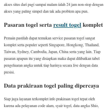
akses situs dari pagi sampai malam ialah 24 jam non-stop dengan
akses yang paling simpel dan tak ada problem apa pun.
Pasaran togel serta
result togel
komplet
Pemain pastilah dapat temukan service pasaran togel sangat
komplet serta populer seperti Singapore, Hongkong, Thailand,
Taiwan, Sydney, Cambodia, Japan, China serta yang lain. Tiap
pasaran apapun itu yang disiapkan maka dapat dilibatkan tabel
pengeluaran angka untuk tiap harinya secara live dengan data
presisi.
Data prakiraan togel paling dipercaya
Siap juga layanan terkomplet info prakiraan togel tepat oleh
karena ada pelayanan code alam, syair togel, data angka Shio,