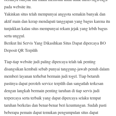
pada website itu.
Yakinkan situs telah mempunyai anggota semakin banyak dan
aktif main dan kerap mendapati tanggapan yang bagus karena itu
tunjukkan kalau situs mempunyai rekam jejak yang lebih bagus
serta unggul.
Berikut Ini Servis Yang Dikasihkan Situs Dapat dipercaya BO
Deposit QR Terpilih
Tiap-tiap website judi paling dipercaya telah tak penting
disangsikan kembali sebab punyai tanggung-jawab penuh dalam
memberi layanan terhebat bermain judi togel. Tiap betaruh
pastinya dapat peroleh service terpilih dan sangatlah terkesan
dengan langkah bermain penting taruhan di tiap servis judi
terpercaya serta terbaik yang dapat dipercaya selaku tempat
taruhan berkelas dan benar-benar beri keuntungan. Sudah pasti
beberapa pemain dapat temukan pengumpulan situs dapat