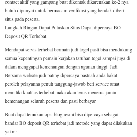
contact aktif yang gampang buat dikontak dikarenakan ke-2 nya
butuh dipunyai untuk bermacam verifikasi yang hendak diberi
situs pada peserta.
Langkah Ringan Dapat Putuskan Situs Dapat dipercaya BO
Deposit QR Terhebat
Mendapat servis terhebat bermain judi togel pasti bisa mendukung
semua kepentingan pemain kerjakan taruhan togel sampai juga di
dalam menggapai kemenangan dengan agunan tinggi. Jadi
Bersama website judi paling dipercaya pastilah anda bakal
peroleh pelayanna penuh tanggung-jawab beri service amat
memiliki kualitas terhebat maka akan terus-menerus jamin
kemenangan seluruh peserta dan pasti berbayar.
Buat dapat temukan opsi blog resmi bisa dipercaya sebagai
bandar BO deposit QR terhebat jadi metode yang dapat dilakukan
yakni: