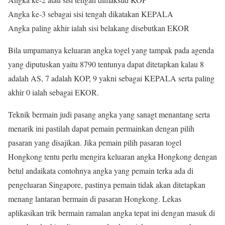
Angka ke-3 sebagai sisi tengah dikatakan KEPALA
Angka paling akhir ialah sisi belakang disebutkan EKOR
Bila umpamanya keluaran angka togel yang tampak pada agenda
yang diputuskan yaitu 8790 tentunya dapat ditetapkan kalau 8
adalah AS, 7 adalah KOP, 9 yakni sebagai KEPALA serta paling
akhir 0 ialah sebagai EKOR.
Teknik bermain judi pasang angka yang sanagt menantang serta
menarik ini pastilah dapat pemain permainkan dengan pilih
pasaran yang disajikan. Jika pemain pilih pasaran togel
Hongkong tentu perlu mengira keluaran angka Hongkong dengan
betul andaikata contohnya angka yang pemain terka ada di
pengeluaran Singapore, pastinya pemain tidak akan ditetapkan
menang lantaran bermain di pasaran Hongkong. Lekas
aplikasikan trik bermain ramalan angka tepat ini dengan masuk di