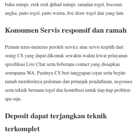
buku mimpi, erek erek ijtihad mimpi, ramalan togel, bocoran
angka, paito togel, paito warna, live draw togel dan yang lain.
Konsumen Servis responsif dan ramah
Pemain terus-menerus peroleh service atau servis terpilih dari
orang CS yang dapat dikontak sewaktu-waktu lewat pelayanan
spesifikasi Live Chat serta beberapa contact yang disiapkan
seumpama WA. Pastinya CS beri tanggapan cepat serta begitu
ramah memberinya pedoman dan petunjuk pendaftaran, negosiasi
serta teknik bermain togel dan kontribusi untuk tiap-tiap problem
apa saja.
Deposit dapat terjangkau teknik
terkomplet