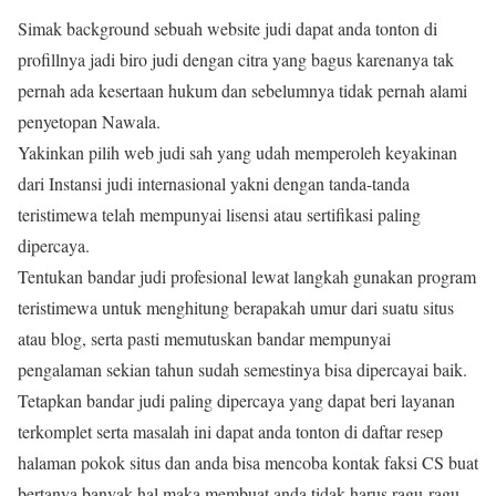
Simak background sebuah website judi dapat anda tonton di
profillnya jadi biro judi dengan citra yang bagus karenanya tak
pernah ada kesertaan hukum dan sebelumnya tidak pernah alami
penyetopan Nawala.
Yakinkan pilih web judi sah yang udah memperoleh keyakinan
dari Instansi judi internasional yakni dengan tanda-tanda
teristimewa telah mempunyai lisensi atau sertifikasi paling
dipercaya.
Tentukan bandar judi profesional lewat langkah gunakan program
teristimewa untuk menghitung berapakah umur dari suatu situs
atau blog, serta pasti memutuskan bandar mempunyai
pengalaman sekian tahun sudah semestinya bisa dipercayai baik.
Tetapkan bandar judi paling dipercaya yang dapat beri layanan
terkomplet serta masalah ini dapat anda tonton di daftar resep
halaman pokok situs dan anda bisa mencoba kontak faksi CS buat
bertanya banyak hal maka membuat anda tidak harus ragu-ragu