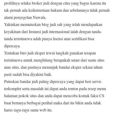
profillnya selaku broker judi dengan citra yang bagus karena itu
tak pernah ada keikutsertaan hukum dan sebelumnya tidak pernah
alami penyegelan Nawala.
Yakinkan memutuskan blog judi sah yang telah mendapatkan
keyakinan dari Instansi judi internasional ialah dengan tanda-
tanda teristimewa udah punya lisensi atau sertifikasi bisa
dipercaya.
Tentukan biro judi eksper lewat langkah gunakan terapan
teristimewa untuk menghitung berapakah umur dari suatu situs
atau situs, dan pastinya menunjuk bandar eksper sekian tahun
pasti sudah bisa diyakini baik.
Putuskan bandar judi paling dipercaya yang dapat beri servis
terkomplet serta masalah ini dapat anda tonton pada resep menu
halaman pokok situs dan anda dapat mencoba kontak faksi CS
buat bertanya berbagai perihal maka dari itu bikin anda tidak
harus ragu-ragu sama web itu.