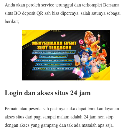
Anda akan peroleh service terunggul dan terkomplet Bersama
situs BO deposit QR sah bisa dipercaya, salah satunya sebagai
berikut;
Login dan akses situs 24 jam
Pemain atau peserta sah pastinya suka dapat temukan layanan
akses situs dari pagi sampai malam adalah 24 jam non stop
dengan akses yang gampang dan tak ada masalah apa saja.