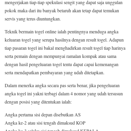
mengerjakan tiap-tiap spekulasi sengit yang dapat saja unggulan
pokok maka dari itu banyak betaruh akan tetap dapat temukan
servis yang terus diuntungkan.
Teknik bermain togel online ialah pentingnya menduga angka
keluaran togel yang serupa hasilnya dengan result togel. Adapun
tiap pasaran togel ini bakal menghadirkan result togel tiap harinya
serta pemain dengan mempunyai ramalan kompak atau sama
dengan hasil pengeluaran togel tentu dapat capai kemenangan
serta mendapatkan pembayaran yang udah ditetapkan.
Dalam menerka angka secara pas serta benar, jika pengeluaran
angka togel ini yakni terbagi dalam 4 nomor yang udah tersusun
dengan posisi yang ditentukan ialah:
Angka pertama sisi depan disebutkan AS
Angka ke-2 atau sisi tengah dimaksud KOP
Angka ke-3 selaku sisi tengah dimaksud KEPALA