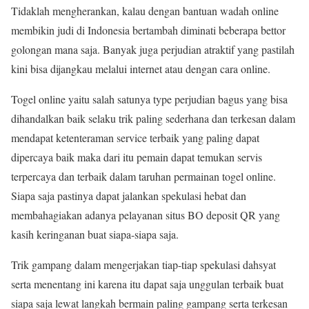
Tidaklah mengherankan, kalau dengan bantuan wadah online
membikin judi di Indonesia bertambah diminati beberapa bettor
golongan mana saja. Banyak juga perjudian atraktif yang pastilah
kini bisa dijangkau melalui internet atau dengan cara online.
Togel online yaitu salah satunya type perjudian bagus yang bisa
dihandalkan baik selaku trik paling sederhana dan terkesan dalam
mendapat ketenteraman service terbaik yang paling dapat
dipercaya baik maka dari itu pemain dapat temukan servis
terpercaya dan terbaik dalam taruhan permainan togel online.
Siapa saja pastinya dapat jalankan spekulasi hebat dan
membahagiakan adanya pelayanan situs BO deposit QR yang
kasih keringanan buat siapa-siapa saja.
Trik gampang dalam mengerjakan tiap-tiap spekulasi dahsyat
serta menentang ini karena itu dapat saja unggulan terbaik buat
siapa saja lewat langkah bermain paling gampang serta terkesan