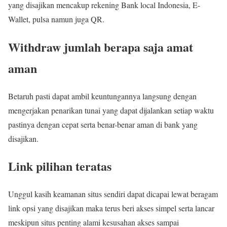
yang disajikan mencakup rekening Bank local Indonesia, E-
Wallet, pulsa namun juga QR.
Withdraw jumlah berapa saja amat
aman
Betaruh pasti dapat ambil keuntungannya langsung dengan
mengerjakan penarikan tunai yang dapat dijalankan setiap waktu
pastinya dengan cepat serta benar-benar aman di bank yang
disajikan.
Link pilihan teratas
Unggul kasih keamanan situs sendiri dapat dicapai lewat beragam
link opsi yang disajikan maka terus beri akses simpel serta lancar
meskipun situs penting alami kesusahan akses sampai