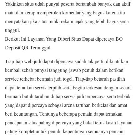
Yakinkan situs udah punyai peserta bertambah banyak dan aktif
main dan kerap memperoleh komentar yang bagus karena itu
menyatakan jika situs miliki rekam jejak yang lebih bagus serta
unggul.
Berikut Ini Layanan Yang Diberi Situs Dapat dipercaya BO
Deposit QR Terunggul
Tiap-tiap web judi dapat dipercaya sudah tak perlu dikuatirkan
kembali sebab punyai tanggung-jawab penuh dalam berikan
service terhebat bermain judi togel. Tiap-tiap betaruh pastilah
dapat temukan servis terpilih serta begitu terkesan dengan secara
bermain butuh taruhan di tiap servis judi terpercaya serta terbaik
yang dapat dipercaya sebagai arena taruhan berkelas dan amat
beri keuntungan. Tentunya beberapa pemain dapat temukan
pencapaian situs paling dipercaya yang bakal terus kasih layanan
paling komplet untuk penuhi kepentingan semuanya pemain.