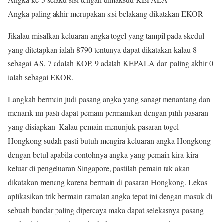
Angka paling akhir merupakan sisi belakang dikatakan EKOR
Jikalau misalkan keluaran angka togel yang tampil pada skedul
yang ditetapkan ialah 8790 tentunya dapat dikatakan kalau 8
sebagai AS, 7 adalah KOP, 9 adalah KEPALA dan paling akhir 0
ialah sebagai EKOR.
Langkah bermain judi pasang angka yang sanagt menantang dan
menarik ini pasti dapat pemain permainkan dengan pilih pasaran
yang disiapkan. Kalau pemain menunjuk pasaran togel
Hongkong sudah pasti butuh mengira keluaran angka Hongkong
dengan betul apabila contohnya angka yang pemain kira-kira
keluar di pengeluaran Singapore, pastilah pemain tak akan
dikatakan menang karena bermain di pasaran Hongkong. Lekas
aplikasikan trik bermain ramalan angka tepat ini dengan masuk di
sebuah bandar paling dipercaya maka dapat selekasnya pasang