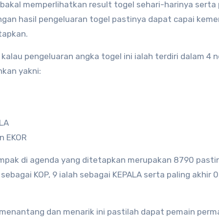
i bakal memperlihatkan result togel sehari-harinya sert
gan hasil pengeluaran togel pastinya dapat capai kem
tapkan.
alau pengeluaran angka togel ini ialah terdiri dalam 4 
hkan yakni:
ALA
an EKOR
mpak di agenda yang ditetapkan merupakan 8790 pasti
 sebagai KOP, 9 ialah sebagai KEPALA serta paling akhir 0
 menantang dan menarik ini pastilah dapat pemain perm