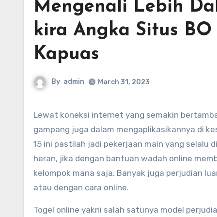
Mengenali Lebih Dal
kira Angka Situs BO
Kapuas
By
admin
March 31, 2023
Lewat koneksi internet yang semakin bertambah kasih kegunaan buat beberapa pemakainya pastilah
gampang juga dalam mengaplikasikannya di kesi
15 ini pastilah jadi pekerjaan main yang selal
heran, jika dengan bantuan wadah online membi
kelompok mana saja. Banyak juga perjudian luar 
atau dengan cara online.
Togel online yakni salah satunya model perjudia