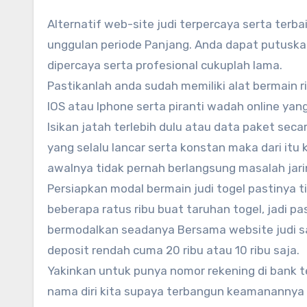
Alternatif web-site judi terpercaya serta terba
unggulan periode Panjang. Anda dapat putuskan
dipercaya serta profesional cukuplah lama.
Pastikanlah anda sudah memiliki alat bermain 
IOS atau Iphone serta piranti wadah online yang 
Isikan jatah terlebih dulu atau data paket se
yang selalu lancar serta konstan maka dari itu
awalnya tidak pernah berlangsung masalah jari
Persiapkan modal bermain judi togel pastinya t
beberapa ratus ribu buat taruhan togel, jadi 
bermodalkan seadanya Bersama website judi s
deposit rendah cuma 20 ribu atau 10 ribu saja.
Yakinkan untuk punya nomor rekening di bank t
nama diri kita supaya terbangun keamanannya t