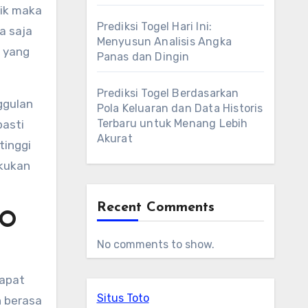
ik maka
Prediksi Togel Hari Ini:
a saja
Menyusun Analisis Angka
R yang
Panas dan Dingin
Prediksi Togel Berdasarkan
ggulan
Pola Keluaran dan Data Historis
Terbaru untuk Menang Lebih
pasti
Akurat
tinggi
akukan
.
Recent Comments
BO
No comments to show.
dapat
Situs Toto
n berasa