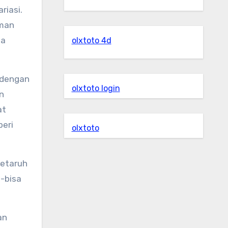
riasi.
aman
ga
olxtoto 4d
n dengan
olxtoto login
n
at
beri
olxtoto
betaruh
a-bisa
an