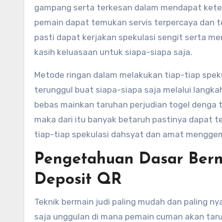
gampang serta terkesan dalam mendapat keten
pemain dapat temukan servis terpercaya dan te
pasti dapat kerjakan spekulasi sengit serta 
kasih keluasaan untuk siapa-siapa saja.
Metode ringan dalam melakukan tiap-tiap speku
terunggul buat siapa-siapa saja melalui langka
bebas mainkan taruhan perjudian togel denga t
maka dari itu banyak betaruh pastinya dapat 
tiap-tiap spekulasi dahsyat dan amat menggem
Pengetahuan Dasar Berma
Deposit QR
Teknik bermain judi paling mudah dan paling ny
saja unggulan di mana pemain cuman akan taruh