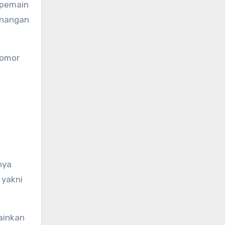
a pemain
enangan
nomor
nya
 yakni
ainkan