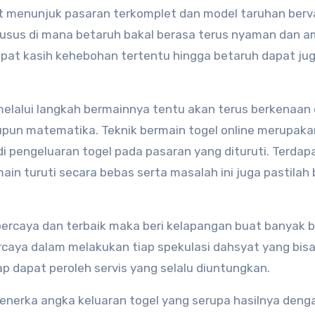
 menunjuk pasaran terkomplet dan model taruhan berva
khusus di mana betaruh bakal berasa terus nyaman dan 
 dapat kasih kehebohan tertentu hingga betaruh dapat ju
a melalui langkah bermainnya tentu akan terus berkenaa
pun matematika. Teknik bermain togel online merupaka
i pengeluaran togel pada pasaran yang dituruti. Terdap
n turuti secara bebas serta masalah ini juga pastilah 
percaya dan terbaik maka beri kelapangan buat banyak 
rcaya dalam melakukan tiap spekulasi dahsyat yang bis
p dapat peroleh servis yang selalu diuntungkan.
menerka angka keluaran togel yang serupa hasilnya deng