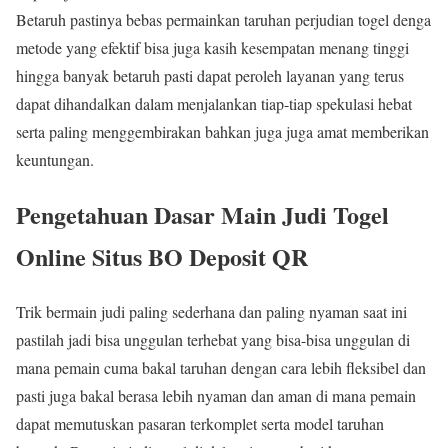
Betaruh pastinya bebas permainkan taruhan perjudian togel denga
metode yang efektif bisa juga kasih kesempatan menang tinggi
hingga banyak betaruh pasti dapat peroleh layanan yang terus
dapat dihandalkan dalam menjalankan tiap-tiap spekulasi hebat
serta paling menggembirakan bahkan juga juga amat memberikan
keuntungan.
Pengetahuan Dasar Main Judi Togel
Online Situs BO Deposit QR
Trik bermain judi paling sederhana dan paling nyaman saat ini
pastilah jadi bisa unggulan terhebat yang bisa-bisa unggulan di
mana pemain cuma bakal taruhan dengan cara lebih fleksibel dan
pasti juga bakal berasa lebih nyaman dan aman di mana pemain
dapat memutuskan pasaran terkomplet serta model taruhan