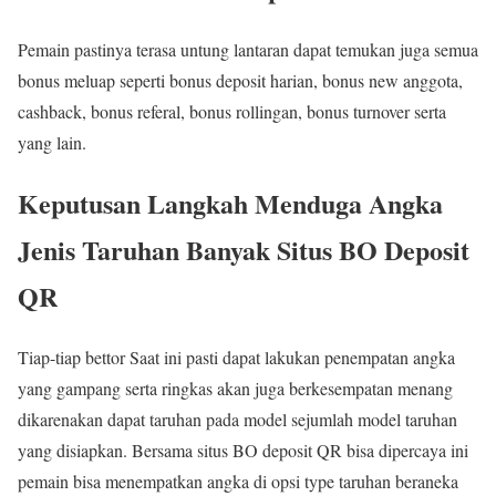
Pemain pastinya terasa untung lantaran dapat temukan juga semua
bonus meluap seperti bonus deposit harian, bonus new anggota,
cashback, bonus referal, bonus rollingan, bonus turnover serta
yang lain.
Keputusan Langkah Menduga Angka
Jenis Taruhan Banyak Situs BO Deposit
QR
Tiap-tiap bettor Saat ini pasti dapat lakukan penempatan angka
yang gampang serta ringkas akan juga berkesempatan menang
dikarenakan dapat taruhan pada model sejumlah model taruhan
yang disiapkan. Bersama situs BO deposit QR bisa dipercaya ini
pemain bisa menempatkan angka di opsi type taruhan beraneka