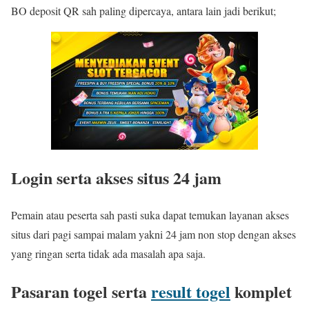
BO deposit QR sah paling dipercaya, antara lain jadi berikut;
Login serta akses situs 24 jam
Pemain atau peserta sah pasti suka dapat temukan layanan akses
situs dari pagi sampai malam yakni 24 jam non stop dengan akses
yang ringan serta tidak ada masalah apa saja.
Pasaran togel serta
result togel
komplet