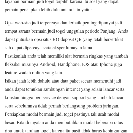
layanan bermain judi togel terpilih karena itu soal yang dapat
pemain persiapkan lebih dulu antara lain yaitu:
Opsi web-site judi terpercaya dan terbaik penting dipunyai jadi
tempat sarana bermain judi togel unggulan periode Panjang. Anda
dapat putuskan opsi situs BO deposit QR yang telah bersertikat
sah dapat dipercaya serta eksper lumayan lama.
Pastikanlah anda telah memiliki alat bermain ringkas yang tambah
fleksibel misalnya Android, Handphone, IOS atau Iphone juga
feature wadah online yang lain.
Isikan jatah lebih dahulu atau data paket secara memenuhi jadi
anda dapat temukan sambungan internet yang selalu lancar serta
konstan hingga beri service dengan support yang tambah lancar
serta sebelumnya tidak pernah berlangsung problem jaringan.
Persiapkan modal bermain judi togel pastinya tak usah modal
besar. Bila di ingatan anda membutuhkan modal beberapa ratus
ribu untuk taruhan togel, karena itu pasti tidak harus kebingungan