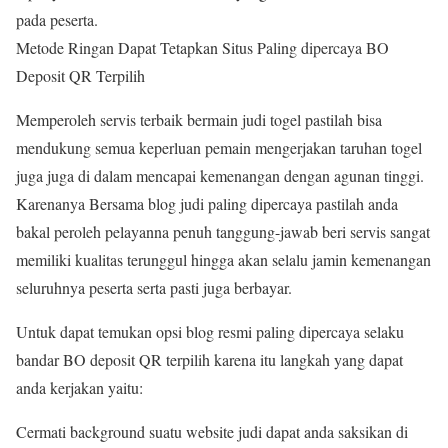
pada peserta.
Metode Ringan Dapat Tetapkan Situs Paling dipercaya BO
Deposit QR Terpilih
Memperoleh servis terbaik bermain judi togel pastilah bisa
mendukung semua keperluan pemain mengerjakan taruhan togel
juga juga di dalam mencapai kemenangan dengan agunan tinggi.
Karenanya Bersama blog judi paling dipercaya pastilah anda
bakal peroleh pelayanna penuh tanggung-jawab beri servis sangat
memiliki kualitas terunggul hingga akan selalu jamin kemenangan
seluruhnya peserta serta pasti juga berbayar.
Untuk dapat temukan opsi blog resmi paling dipercaya selaku
bandar BO deposit QR terpilih karena itu langkah yang dapat
anda kerjakan yaitu:
Cermati background suatu website judi dapat anda saksikan di