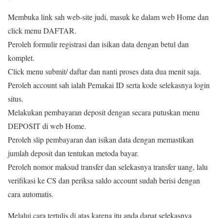
Membuka link sah web-site judi, masuk ke dalam web Home dan
click menu DAFTAR.
Peroleh formulir registrasi dan isikan data dengan betul dan
komplet.
Click menu submit/ daftar dan nanti proses data dua menit saja.
Peroleh account sah ialah Pemakai ID serta kode selekasnya login
situs.
Melakukan pembayaran deposit dengan secara putuskan menu
DEPOSIT di web Home.
Peroleh slip pembayaran dan isikan data dengan memastikan
jumlah deposit dan tentukan metoda bayar.
Peroleh nomor maksud transfer dan selekasnya transfer uang, lalu
verifikasi ke CS dan periksa saldo account sudah berisi dengan
cara automatis.
Melalui cara tertulis di atas karena itu anda dapat selekasnya