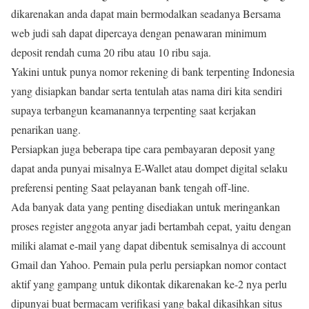
dikarenakan anda dapat main bermodalkan seadanya Bersama
web judi sah dapat dipercaya dengan penawaran minimum
deposit rendah cuma 20 ribu atau 10 ribu saja.
Yakini untuk punya nomor rekening di bank terpenting Indonesia
yang disiapkan bandar serta tentulah atas nama diri kita sendiri
supaya terbangun keamanannya terpenting saat kerjakan
penarikan uang.
Persiapkan juga beberapa tipe cara pembayaran deposit yang
dapat anda punyai misalnya E-Wallet atau dompet digital selaku
preferensi penting Saat pelayanan bank tengah off-line.
Ada banyak data yang penting disediakan untuk meringankan
proses register anggota anyar jadi bertambah cepat, yaitu dengan
miliki alamat e-mail yang dapat dibentuk semisalnya di account
Gmail dan Yahoo. Pemain pula perlu persiapkan nomor contact
aktif yang gampang untuk dikontak dikarenakan ke-2 nya perlu
dipunyai buat bermacam verifikasi yang bakal dikasihkan situs