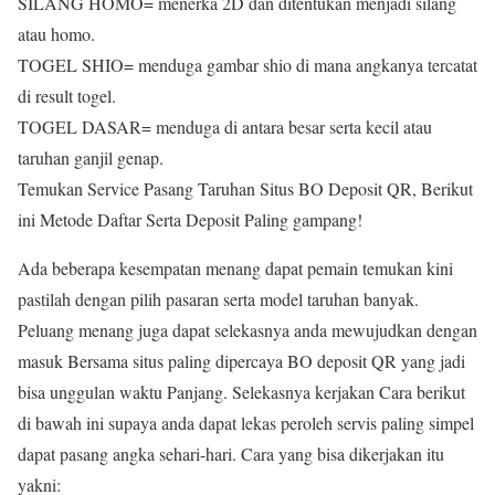
SILANG HOMO= menerka 2D dan ditentukan menjadi silang
atau homo.
TOGEL SHIO= menduga gambar shio di mana angkanya tercatat
di result togel.
TOGEL DASAR= menduga di antara besar serta kecil atau
taruhan ganjil genap.
Temukan Service Pasang Taruhan Situs BO Deposit QR, Berikut
ini Metode Daftar Serta Deposit Paling gampang!
Ada beberapa kesempatan menang dapat pemain temukan kini
pastilah dengan pilih pasaran serta model taruhan banyak.
Peluang menang juga dapat selekasnya anda mewujudkan dengan
masuk Bersama situs paling dipercaya BO deposit QR yang jadi
bisa unggulan waktu Panjang. Selekasnya kerjakan Cara berikut
di bawah ini supaya anda dapat lekas peroleh servis paling simpel
dapat pasang angka sehari-hari. Cara yang bisa dikerjakan itu
yakni: